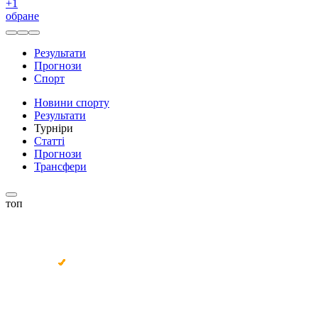
+
1
обране
Результати
Прогнози
Спорт
Новини спорту
Результати
Турніри
Статті
Прогнози
Трансфери
топ