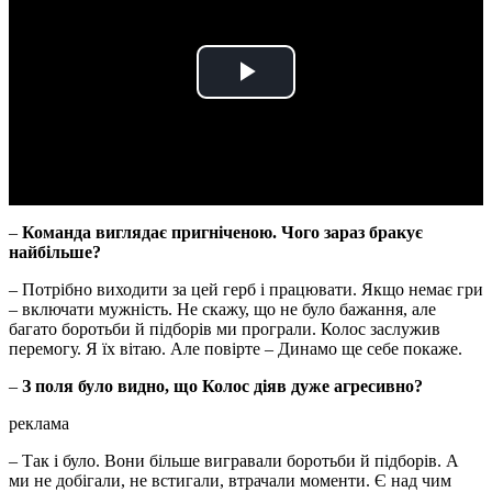
Play
Video
–
Команда виглядає пригніченою. Чого зараз бракує
найбільше?
– Потрібно виходити за цей герб і працювати. Якщо немає гри
– включати мужність. Не скажу, що не було бажання, але
багато боротьби й підборів ми програли. Колос заслужив
перемогу. Я їх вітаю. Але повірте – Динамо ще себе покаже.
–
З поля було видно, що Колос діяв дуже агресивно?
реклама
– Так і було. Вони більше вигравали боротьби й підборів. А
ми не добігали, не встигали, втрачали моменти. Є над чим