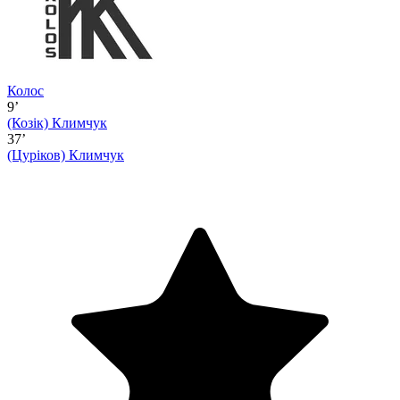
Колос
9’
(Козік)
Климчук
37’
(Цуріков)
Климчук