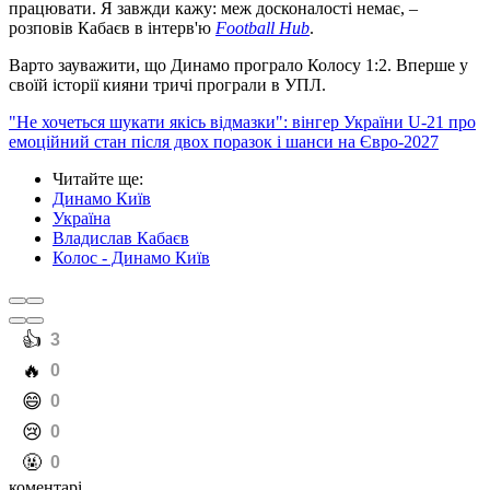
працювати. Я завжди кажу: меж досконалості немає, –
розповів Кабаєв в інтерв'ю
Football Hub
.
Варто зауважити, що Динамо програло Колосу 1:2. Вперше у
своїй історії кияни тричі програли в УПЛ.
"Не хочеться шукати якісь відмазки": вінгер України U-21 про
емоційний стан після двох поразок і шанси на Євро-2027
Читайте ще
:
Динамо Київ
Україна
Владислав Кабаєв
Колос - Динамо Київ
️👍
3
️🔥
0
️😄
0
️😢
0
️🤬
0
коментарі