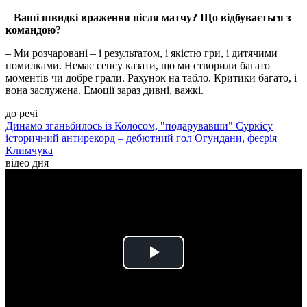
–
Ваші швидкі враження після матчу? Що відбувається з
командою?
– Ми розчаровані – і результатом, і якістю гри, і дитячими
помилками. Немає сенсу казати, що ми створили багато
моментів чи добре грали. Рахунок на табло. Критики багато, і
вона заслужена. Емоції зараз дивні, важкі.
до речі
Динамо зганьбилось із Колосом, "подарувавши" Суркісу
історичний антирекорд – дебютний гол Огундани, феєрія
Климчука
відео дня
Play
Video