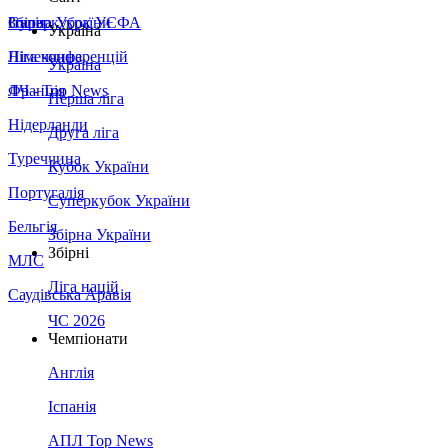
Збірна України
Італія
Суперкубок УЄФА
Україна
Німеччина
Ліга конференцій
Україна
Франція
ЛЧ - Top News
Перша ліга
Нідерланди
Друга ліга
Туреччина
Кубок України
Португалія
Суперкубок України
Бельгія
Збірна України
Збірні
МЛС
Ліга націй
Саудівська Аравія
ЧС 2026
Чемпіонати
Англія
Іспанія
АПЛ Top News