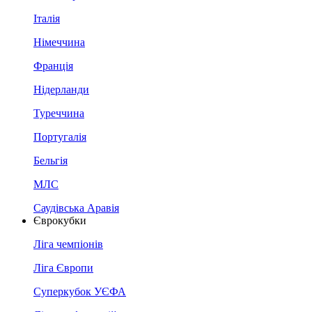
Італія
Німеччина
Франція
Нідерланди
Туреччина
Португалія
Бельгія
МЛС
Саудівська Аравія
Єврокубки
Ліга чемпіонів
Ліга Європи
Суперкубок УЄФА