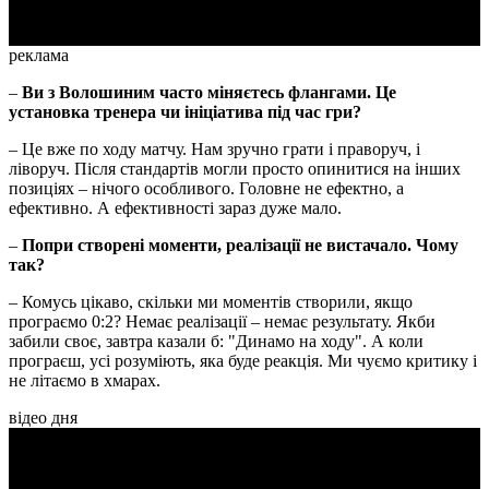
реклама
–
Ви з Волошиним часто міняєтесь флангами. Це
установка тренера чи ініціатива під час гри?
– Це вже по ходу матчу. Нам зручно грати і праворуч, і
ліворуч. Після стандартів могли просто опинитися на інших
позиціях – нічого особливого. Головне не ефектно, а
ефективно. А ефективності зараз дуже мало.
–
Попри створені моменти, реалізації не вистачало. Чому
так?
– Комусь цікаво, скільки ми моментів створили, якщо
програємо 0:2? Немає реалізації – немає результату. Якби
забили своє, завтра казали б: "Динамо на ходу". А коли
програєш, усі розуміють, яка буде реакція. Ми чуємо критику і
не літаємо в хмарах.
відео дня