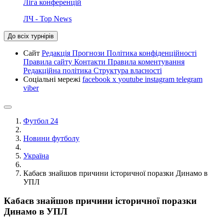
Ліга конференцій
ЛЧ - Top News
До всіх турнірів
Сайт
Редакція
Прогнози
Політика конфіденційності
Правила сайту
Контакти
Правила коментування
Редакційна політика
Структура власності
Соціальні мережі
facebook
x
youtube
instagram
telegram
viber
Футбол 24
Новини футболу
Україна
Кабаєв знайшов причини історичної поразки Динамо в
УПЛ
Кабаєв знайшов причини історичної поразки
Динамо в УПЛ