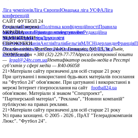
Ліга чемпіонів
Ліга Європи
Юнацька ліга УЄФА
Ліга
конференцій
САЙТ ФУТБОЛ 24
Редакція
Соціальні мережі
Прогнози
Політика конфіденційності
Правила
сайту
facebook
УКРАЇНА
Контакти
x
youtube
Правила коментування
instagram
telegram
viber
Редакційна
політика
Україна
ЧЕМПІОНАТИ
Перша ліга
Структура власності
Друга ліга
Німеччина
ЄВРОКУБКИ
Іспанія
Англія
Італія
Бельгія
МЛС
Нідерланди
Франція
П
Ліга чемпіонів
Онлайн-медіа «Футбол 24»
Ліга Європи
Юнацька ліга УЄФА
пл. Галицька, буд. 15, м. Львів,
Ліга
конференцій
79008
Телефон +380 (32) 229-77-77
Адреса електронної пошти
—
legal@24tv.com.ua
Ідентифікатор онлайн-медіа в Реєстрі
суб’єктів у сфері медіа — R40-06058
21+
Матеріали сайту призначені для осіб старше 21 року
При цитуванні і використанні будь-яких матеріалів посилання
на "Футбол 24" обов'язкове. При цитуванні і використанні в
мережі Інтернет гіперпосилання на сайт
football24.ua
обов'язкове. Матеріали зі знаком "Спецпроект",
"Партнерський матеріал", "Реклама", "Новини компаній"
публікуємо на правах реклами.
21+
Матеріали сайту призначені для осіб старше 21 року
Усi права захищенi. © 2005 -
2026
, ПрАТ "Телерадіокомпанія
Люкс". "Футбол 24".