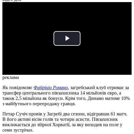
Play
Video
реклама
Як повідомляє
Фабріціо Романо
, загребський клуб отримає за
трансфер центрального півзахисника 14 мільйонів євро, а
також 2,5 мільйона як бонуси. Крім того, Динамо матиме 10%
з майбутнього перепродажу гравця.
Петар Сучіч провів у Загребі два сезони, відігравши 61 матч.
В його активі вісім голів та чотири асисти. Півзахисник
викликається до збірної Хорватії, за яку виходив на поле у
семи зустрічах.