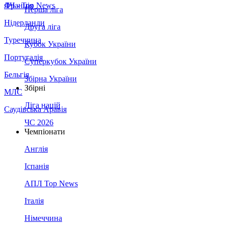
Франція
ЛЧ - Top News
Перша ліга
Нідерланди
Друга ліга
Туреччина
Кубок України
Португалія
Суперкубок України
Бельгія
Збірна України
Збірні
МЛС
Ліга націй
Саудівська Аравія
ЧС 2026
Чемпіонати
Англія
Іспанія
АПЛ Top News
Італія
Німеччина