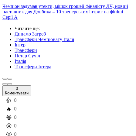
Чемпіон задумав утекти, мішок грошей фіналісту ЛЧ, новий
наставник для Довбика – 10 тренерських інтриг на фініші
Серії А
Читайте ще
:
Динамо Загреб
Трансфери Чемпіонату Італії
Інтер
Трансфери
Петар Сучіч
Італія
Трансфери Інтера
0
Коментувати
️👍
0
️🔥
0
️😄
0
️😢
0
️🤬
0