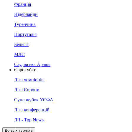
Франція
Нідерланди
Туреччина
Португалія
Бельгія
МЛС
Саудівська Аравія
Єврокубки
Ліга чемпіонів
Ліга Європи
Суперкубок УЄФА
Ліга конференцій
ЛЧ - Top News
До всіх турнірів