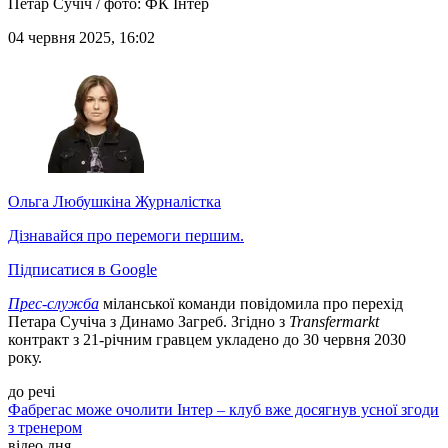
Петар Сучіч / фото: ФК Інтер
04 червня 2025, 16:02
Ольга Любушкіна
Журналістка
Дізнавайся про перемоги першим.
Підписатися в Google
Прес-служба
міланської команди повідомила про перехід
Петара Сучіча з Динамо Загреб. Згідно з
Transfermarkt
контракт з 21-річним гравцем укладено до 30 червня 2030
року.
до речі
Фабрегас може очолити Інтер – клуб вже досягнув усної згоди
з тренером
відео дня