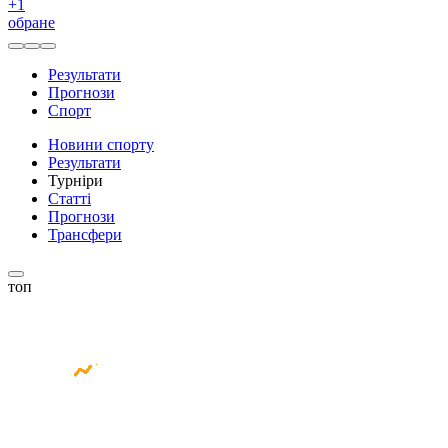
+
1
обране
Результати
Прогнози
Спорт
Новини спорту
Результати
Турніри
Статті
Прогнози
Трансфери
топ