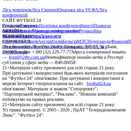
Ліга чемпіонів
Ліга Європи
Юнацька ліга УЄФА
Ліга
конференцій
САЙТ ФУТБОЛ 24
Редакція
Соціальні мережі
Прогнози
Політика конфіденційності
Правила
сайту
facebook
УКРАЇНА
Контакти
x
youtube
Правила коментування
instagram
telegram
viber
Редакційна
політика
Україна
ЧЕМПІОНАТИ
Перша ліга
Структура власності
Друга ліга
Німеччина
ЄВРОКУБКИ
Іспанія
Англія
Італія
Бельгія
МЛС
Нідерланди
Франція
П
Ліга чемпіонів
Онлайн-медіа «Футбол 24»
Ліга Європи
Юнацька ліга УЄФА
пл. Галицька, буд. 15, м. Львів,
Ліга
конференцій
79008
Телефон +380 (32) 229-77-77
Адреса електронної пошти
—
legal@24tv.com.ua
Ідентифікатор онлайн-медіа в Реєстрі
суб’єктів у сфері медіа — R40-06058
21+
Матеріали сайту призначені для осіб старше 21 року
При цитуванні і використанні будь-яких матеріалів посилання
на "Футбол 24" обов'язкове. При цитуванні і використанні в
мережі Інтернет гіперпосилання на сайт
football24.ua
обов'язкове. Матеріали зі знаком "Спецпроект",
"Партнерський матеріал", "Реклама", "Новини компаній"
публікуємо на правах реклами.
21+
Матеріали сайту призначені для осіб старше 21 року
Усi права захищенi. © 2005 -
2026
, ПрАТ "Телерадіокомпанія
Люкс". "Футбол 24".