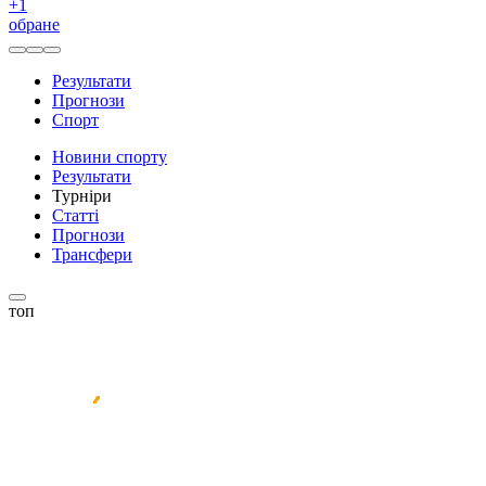
+
1
обране
Результати
Прогнози
Спорт
Новини спорту
Результати
Турніри
Статті
Прогнози
Трансфери
топ