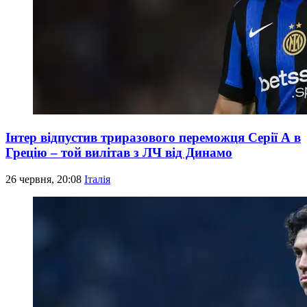
Інтер відпустив триразового переможця Серії А в
Грецію – той вилітав з ЛЧ від Динамо
26 червня, 20:08
Італія