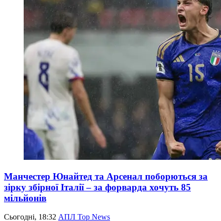
Манчестер Юнайтед та Арсенал поборються за
зірку збірної Італії – за форварда хочуть 85
мільйонів
Сьогодні, 18:32
АПЛ Top News