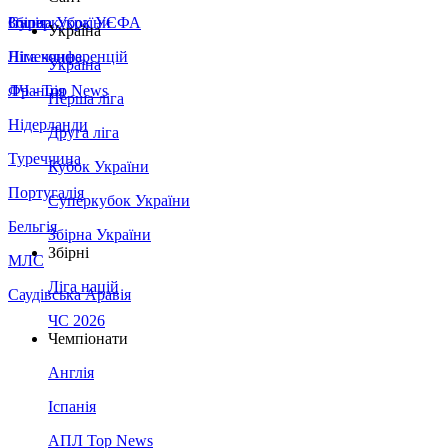
Збірна України
Італія
Суперкубок УЄФА
Україна
Німеччина
Ліга конференцій
Україна
Франція
ЛЧ - Top News
Перша ліга
Нідерланди
Друга ліга
Туреччина
Кубок України
Португалія
Суперкубок України
Бельгія
Збірна України
Збірні
МЛС
Ліга націй
Саудівська Аравія
ЧС 2026
Чемпіонати
Англія
Іспанія
АПЛ Top News