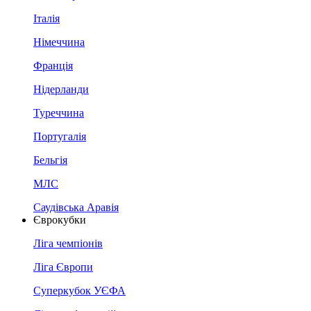
Італія
Німеччина
Франція
Нідерланди
Туреччина
Португалія
Бельгія
МЛС
Саудівська Аравія
Єврокубки
Ліга чемпіонів
Ліга Європи
Суперкубок УЄФА