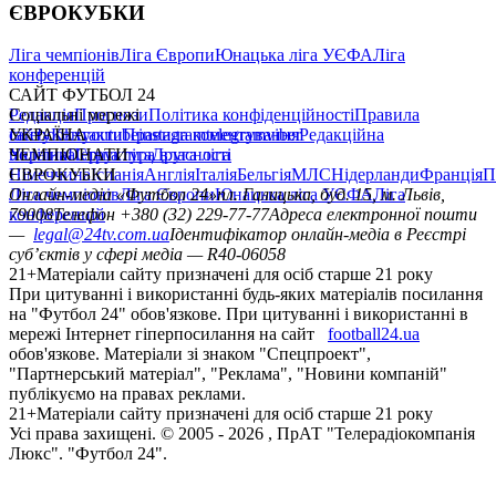
ЄВРОКУБКИ
Ліга чемпіонів
Ліга Європи
Юнацька ліга УЄФА
Ліга
конференцій
САЙТ ФУТБОЛ 24
Редакція
Соціальні мережі
Прогнози
Політика конфіденційності
Правила
сайту
facebook
УКРАЇНА
Контакти
x
youtube
Правила коментування
instagram
telegram
viber
Редакційна
політика
Україна
ЧЕМПІОНАТИ
Перша ліга
Структура власності
Друга ліга
Німеччина
ЄВРОКУБКИ
Іспанія
Англія
Італія
Бельгія
МЛС
Нідерланди
Франція
П
Ліга чемпіонів
Онлайн-медіа «Футбол 24»
Ліга Європи
Юнацька ліга УЄФА
пл. Галицька, буд. 15, м. Львів,
Ліга
конференцій
79008
Телефон +380 (32) 229-77-77
Адреса електронної пошти
—
legal@24tv.com.ua
Ідентифікатор онлайн-медіа в Реєстрі
суб’єктів у сфері медіа — R40-06058
21+
Матеріали сайту призначені для осіб старше 21 року
При цитуванні і використанні будь-яких матеріалів посилання
на "Футбол 24" обов'язкове. При цитуванні і використанні в
мережі Інтернет гіперпосилання на сайт
football24.ua
обов'язкове. Матеріали зі знаком "Спецпроект",
"Партнерський матеріал", "Реклама", "Новини компаній"
публікуємо на правах реклами.
21+
Матеріали сайту призначені для осіб старше 21 року
Усi права захищенi. © 2005 -
2026
, ПрАТ "Телерадіокомпанія
Люкс". "Футбол 24".