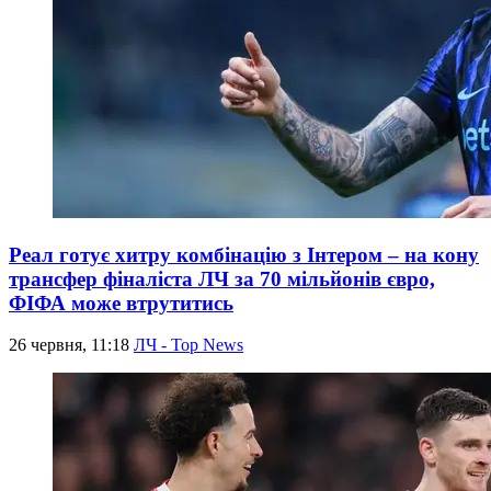
Реал готує хитру комбінацію з Інтером – на кону
трансфер фіналіста ЛЧ за 70 мільйонів євро,
ФІФА може втрутитись
26 червня, 11:18
ЛЧ - Top News