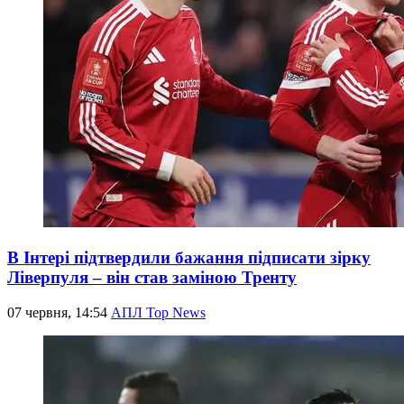
В Інтері підтвердили бажання підписати зірку
Ліверпуля – він став заміною Тренту
07 червня, 14:54
АПЛ Top News