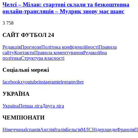
Челсі – Мілан: стартові склади та безкоштовна
онлайн-трансляція – Мудрик знову має шанс
3 758
САЙТ ФУТБОЛ 24
Редакція
Прогнози
Політика конфіденційності
Правила
сайту
Контакти
Правила коментування
Редакційна
політика
Структура власності
Соціальні мережі
facebook
x
youtube
instagram
telegram
viber
УКРАЇНА
Україна
Перша ліга
Друга ліга
ЧЕМПІОНАТИ
Німеччина
Іспанія
Англія
Італія
Бельгія
МЛС
Нідерланди
Франція
П