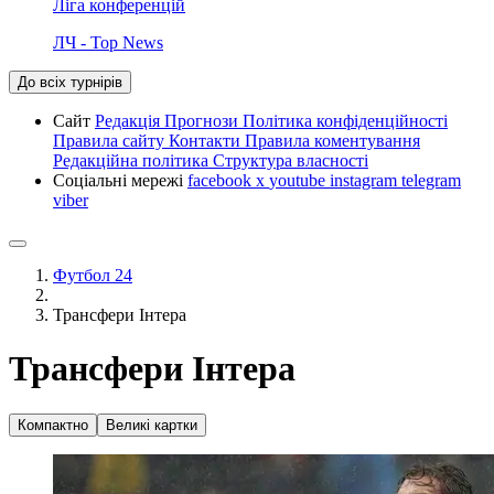
Ліга конференцій
ЛЧ - Top News
До всіх турнірів
Сайт
Редакція
Прогнози
Політика конфіденційності
Правила сайту
Контакти
Правила коментування
Редакційна політика
Структура власності
Соціальні мережі
facebook
x
youtube
instagram
telegram
viber
Футбол 24
Трансфери Інтера
Трансфери Інтера
Компактно
Великі картки