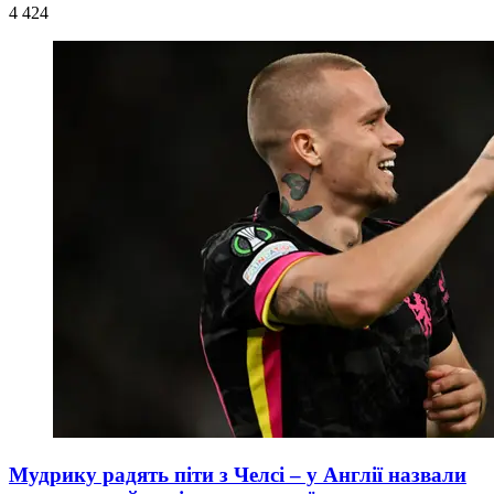
4 424
Мудрику радять піти з Челсі – у Англії назвали