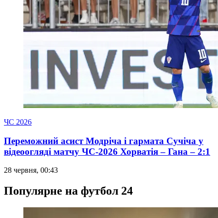
ЧС 2026
Переможний асист Модріча і гармата Сучіча у
відеоогляді матчу ЧС-2026 Хорватія – Гана – 2:1
28 червня, 00:43
Популярне на футбол 24