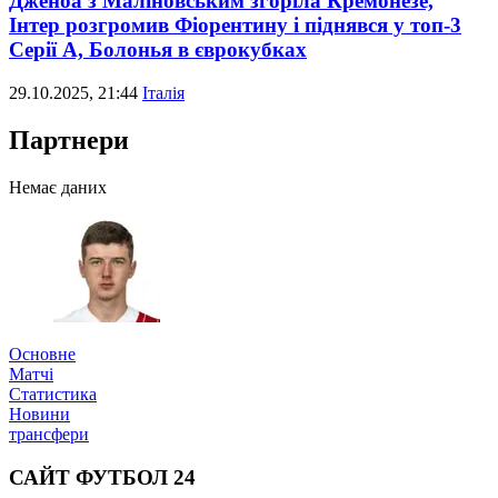
Дженоа з Маліновським згоріла Кремонезе,
Інтер розгромив Фіорентину і піднявся у топ-3
Серії А, Болонья в єврокубках
29.10.2025, 21:44
Італія
Партнери
Немає даних
Основне
Матчі
Статистика
Новини
трансфери
САЙТ ФУТБОЛ 24