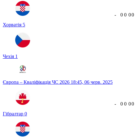
-
0
0
0
0
Хорватія
5
Чехія
1
Європа – Кваліфікація ЧС 2026
18:45,
06 черв. 2025
-
0
0
0
0
Гібралтар
0