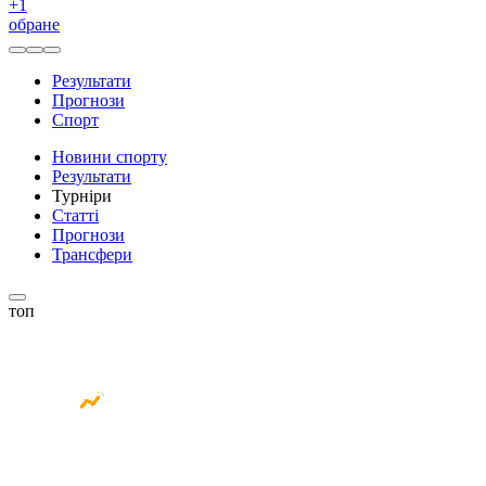
+
1
обране
Результати
Прогнози
Спорт
Новини спорту
Результати
Турніри
Статті
Прогнози
Трансфери
топ