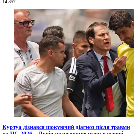
14 857
Куртуа дізнався шокуючий діагноз після травми
на ЧС-2026 – Лунін не розпочне сезон в основі