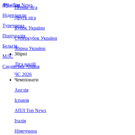
Франція
ЛЧ - Top News
Перша ліга
Нідерланди
Друга ліга
Туреччина
Кубок України
Португалія
Суперкубок України
Бельгія
Збірна України
Збірні
МЛС
Ліга націй
Саудівська Аравія
ЧС 2026
Чемпіонати
Англія
Іспанія
АПЛ Top News
Італія
Німеччина