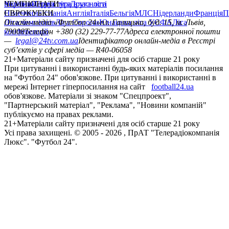
політика
Україна
ЧЕМПІОНАТИ
Перша ліга
Структура власності
Друга ліга
Німеччина
ЄВРОКУБКИ
Іспанія
Англія
Італія
Бельгія
МЛС
Нідерланди
Франція
П
Ліга чемпіонів
Онлайн-медіа «Футбол 24»
Ліга Європи
Юнацька ліга УЄФА
пл. Галицька, буд. 15, м. Львів,
Ліга
конференцій
79008
Телефон +380 (32) 229-77-77
Адреса електронної пошти
—
legal@24tv.com.ua
Ідентифікатор онлайн-медіа в Реєстрі
суб’єктів у сфері медіа — R40-06058
21+
Матеріали сайту призначені для осіб старше 21 року
При цитуванні і використанні будь-яких матеріалів посилання
на "Футбол 24" обов'язкове. При цитуванні і використанні в
мережі Інтернет гіперпосилання на сайт
football24.ua
обов'язкове. Матеріали зі знаком "Спецпроект",
"Партнерський матеріал", "Реклама", "Новини компаній"
публікуємо на правах реклами.
21+
Матеріали сайту призначені для осіб старше 21 року
Усi права захищенi. © 2005 -
2026
, ПрАТ "Телерадіокомпанія
Люкс". "Футбол 24".