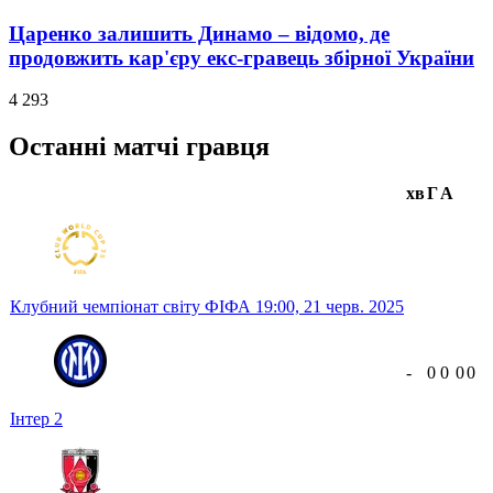
Царенко залишить Динамо – відомо, де
продовжить кар'єру екс-гравець збірної України
4 293
Останні матчі гравця
хв
Г
А
Клубний чемпіонат світу ФІФА
19:00,
21 черв. 2025
-
0
0
0
0
Інтер
2