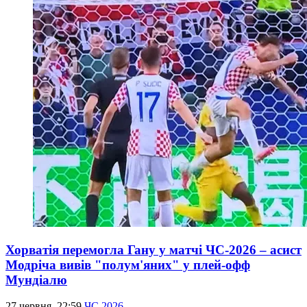
Хорватія перемогла Гану у матчі ЧС-2026 – асист
Модріча вивів "полум'яних" у плей-офф
Мундіалю
27 червня, 22:59
ЧС 2026