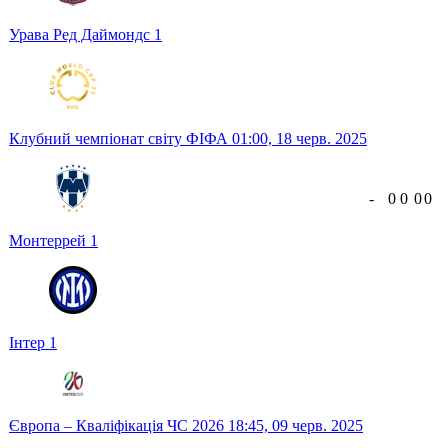
Урава Ред Даймондс
1
Клубний чемпіонат світу ФІФА
01:00,
18 черв. 2025
-
0
0
0
0
Монтеррей
1
Інтер
1
Європа – Кваліфікація ЧС 2026
18:45,
09 черв. 2025