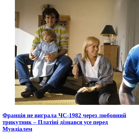
Франція не виграла ЧС-1982 через любовний
трикутник – Платіні дізнався усе перед
Мундіалем