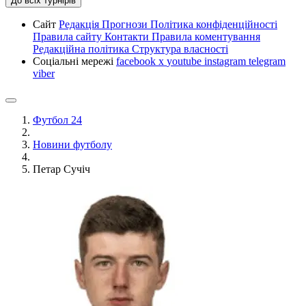
До всіх турнірів
Сайт
Редакція
Прогнози
Політика конфіденційності
Правила сайту
Контакти
Правила коментування
Редакційна політика
Структура власності
Соціальні мережі
facebook
x
youtube
instagram
telegram
viber
Футбол 24
Новини футболу
Петар Сучіч