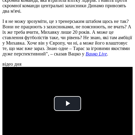
скромна команда, яка втратила влітку лідерів. І навіть проти
скромної команди центральні захисники Динамо привозять
два м'ячі.
І я не можу зрозуміти, це з тренерським штабом щось не так?
Вони не працюють з захисниками, не пояснюють, не вчать? А
їх же треба вчити, Михавку лише 20 років. А може це
ставлення футболістів таке, чи рівень? Не знаю, які там амбіції
у Михавка. Хоче він у Європу, чи ні, а може його влаштовує
те, що має вже зараз. Знаю одне – Тарас за ігровими якостями
дуже перспективний", – сказав Вацко у
Вацко Live
.
відео дня
Play
Video