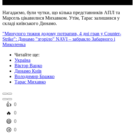
Нагадаємо, були чутки, що кілька представників АПЛ та
Марсель цікавилися Михавком. Утім, Тарас залишився у
складі київського Динамо.
"Минулого тижня додому потрапив, 4 дні грав у Counter-
Strike": Динамо "згоріло" NAVI – забракло Забарного і
Миколенка
Читайте ще
:
Україна
Віктор Вацко
Динамо Київ
Володимир Бражко
Тарас Михавко
️👍
0
️🔥
0
️😄
0
️😢
0