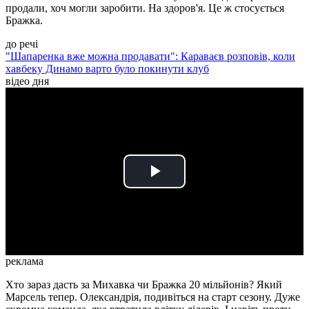
продали, хоч могли заробити. На здоров'я. Це ж стосується
Бражка.
до речі
"Шапаренка вже можна продавати": Караваєв розповів, коли
хавбеку Динамо варто було покинути клуб
відео дня
Play
Video
реклама
Хто зараз дасть за Михавка чи Бражка 20 мільйонів? Який
Марсель тепер. Олександрія, подивіться на старт сезону. Дуже