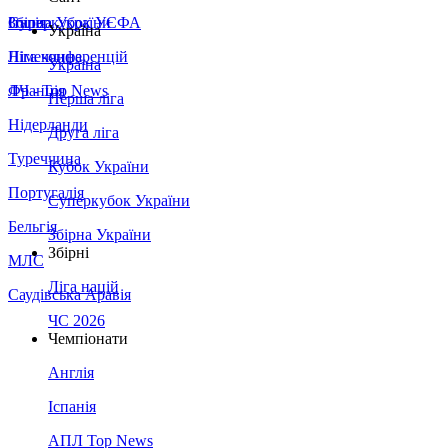
Збірна України
Італія
Суперкубок УЄФА
Україна
Німеччина
Ліга конференцій
Україна
Франція
ЛЧ - Top News
Перша ліга
Нідерланди
Друга ліга
Туреччина
Кубок України
Португалія
Суперкубок України
Бельгія
Збірна України
Збірні
МЛС
Ліга націй
Саудівська Аравія
ЧС 2026
Чемпіонати
Англія
Іспанія
АПЛ Top News