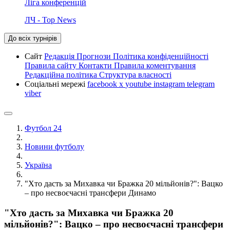
Ліга конференцій
ЛЧ - Top News
До всіх турнірів
Сайт
Редакція
Прогнози
Політика конфіденційності
Правила сайту
Контакти
Правила коментування
Редакційна політика
Структура власності
Соціальні мережі
facebook
x
youtube
instagram
telegram
viber
Футбол 24
Новини футболу
Україна
"Хто дасть за Михавка чи Бражка 20 мільйонів?": Вацко
– про несвоєчасні трансфери Динамо
"Хто дасть за Михавка чи Бражка 20
мільйонів?": Вацко – про несвоєчасні трансфери