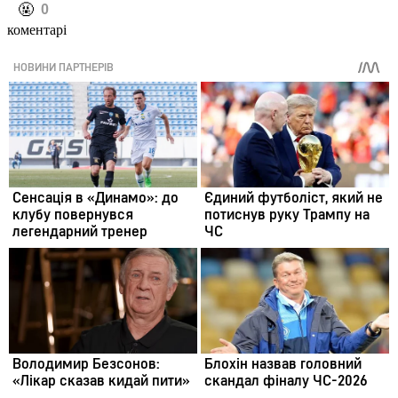
️🤬
0
коментарі