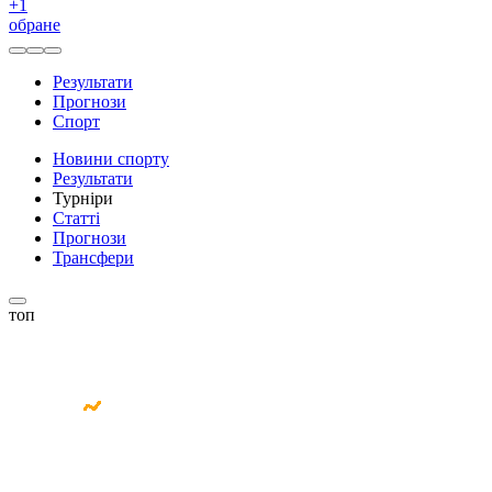
+
1
обране
Результати
Прогнози
Спорт
Новини спорту
Результати
Турніри
Статті
Прогнози
Трансфери
топ