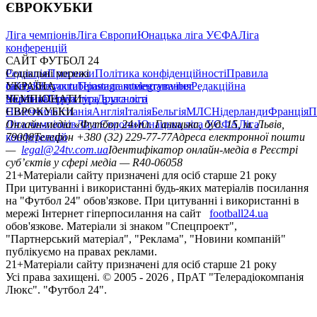
ЄВРОКУБКИ
Ліга чемпіонів
Ліга Європи
Юнацька ліга УЄФА
Ліга
конференцій
САЙТ ФУТБОЛ 24
Редакція
Соціальні мережі
Прогнози
Політика конфіденційності
Правила
сайту
facebook
УКРАЇНА
Контакти
x
youtube
Правила коментування
instagram
telegram
viber
Редакційна
політика
Україна
ЧЕМПІОНАТИ
Перша ліга
Структура власності
Друга ліга
Німеччина
ЄВРОКУБКИ
Іспанія
Англія
Італія
Бельгія
МЛС
Нідерланди
Франція
П
Ліга чемпіонів
Онлайн-медіа «Футбол 24»
Ліга Європи
Юнацька ліга УЄФА
пл. Галицька, буд. 15, м. Львів,
Ліга
конференцій
79008
Телефон +380 (32) 229-77-77
Адреса електронної пошти
—
legal@24tv.com.ua
Ідентифікатор онлайн-медіа в Реєстрі
суб’єктів у сфері медіа — R40-06058
21+
Матеріали сайту призначені для осіб старше 21 року
При цитуванні і використанні будь-яких матеріалів посилання
на "Футбол 24" обов'язкове. При цитуванні і використанні в
мережі Інтернет гіперпосилання на сайт
football24.ua
обов'язкове. Матеріали зі знаком "Спецпроект",
"Партнерський матеріал", "Реклама", "Новини компаній"
публікуємо на правах реклами.
21+
Матеріали сайту призначені для осіб старше 21 року
Усi права захищенi. © 2005 -
2026
, ПрАТ "Телерадіокомпанія
Люкс". "Футбол 24".