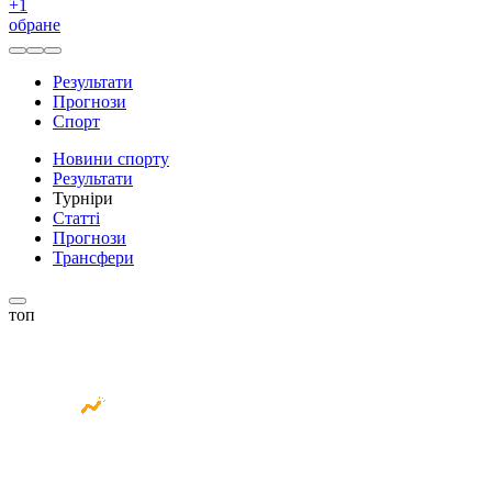
+
1
обране
Результати
Прогнози
Спорт
Новини спорту
Результати
Турніри
Статті
Прогнози
Трансфери
топ