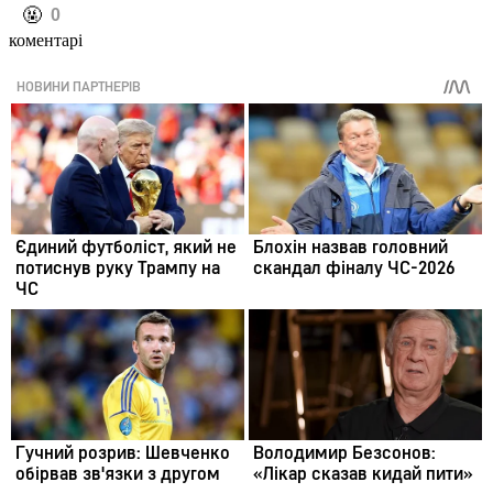
️🤬
0
коментарі