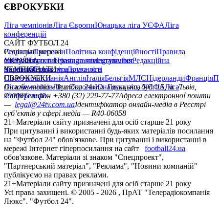
ЄВРОКУБКИ
Ліга чемпіонів
Ліга Європи
Юнацька ліга УЄФА
Ліга
конференцій
САЙТ ФУТБОЛ 24
Редакція
Соціальні мережі
Прогнози
Політика конфіденційності
Правила
сайту
facebook
УКРАЇНА
Контакти
x
youtube
Правила коментування
instagram
telegram
viber
Редакційна
політика
Україна
ЧЕМПІОНАТИ
Перша ліга
Структура власності
Друга ліга
Німеччина
ЄВРОКУБКИ
Іспанія
Англія
Італія
Бельгія
МЛС
Нідерланди
Франція
П
Ліга чемпіонів
Онлайн-медіа «Футбол 24»
Ліга Європи
Юнацька ліга УЄФА
пл. Галицька, буд. 15, м. Львів,
Ліга
конференцій
79008
Телефон +380 (32) 229-77-77
Адреса електронної пошти
—
legal@24tv.com.ua
Ідентифікатор онлайн-медіа в Реєстрі
суб’єктів у сфері медіа — R40-06058
21+
Матеріали сайту призначені для осіб старше 21 року
При цитуванні і використанні будь-яких матеріалів посилання
на "Футбол 24" обов'язкове. При цитуванні і використанні в
мережі Інтернет гіперпосилання на сайт
football24.ua
обов'язкове. Матеріали зі знаком "Спецпроект",
"Партнерський матеріал", "Реклама", "Новини компаній"
публікуємо на правах реклами.
21+
Матеріали сайту призначені для осіб старше 21 року
Усi права захищенi. © 2005 -
2026
, ПрАТ "Телерадіокомпанія
Люкс". "Футбол 24".