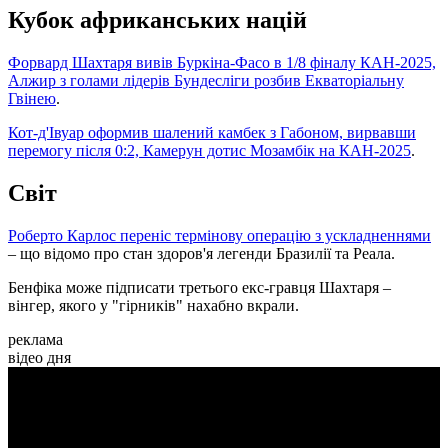
Кубок африканських націй
Форвард Шахтаря вивів Буркіна-Фасо в 1/8 фіналу КАН-2025,
Алжир з голами лідерів Бундесліги розбив Екваторіальну
Гвінею
.
Кот-д'Івуар оформив шалений камбек з Габоном, вирвавши
перемогу після 0:2, Камерун дотис Мозамбік на КАН-2025
.
Світ
Роберто Карлос переніс термінову операцію з ускладненнями
– що відомо про стан здоров'я легенди Бразилії та Реала.
Бенфіка може підписати третього екс-гравця Шахтаря –
вінгер, якого у "гірників" нахабно вкрали.
реклама
відео дня