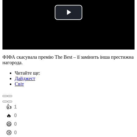
Play
Video
ФІФА скасувала премію The Best – її замінить інша престижна
нагорода.
Читайте ще
:
Дайджест
Світ
️👍
1
️🔥
0
️😄
0
️😢
0