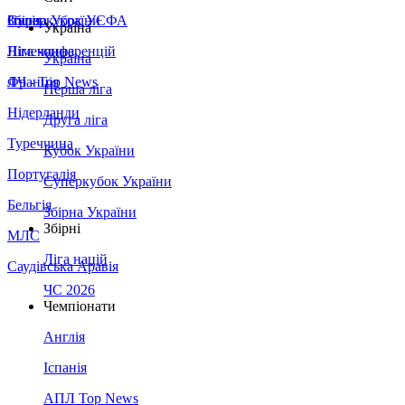
Збірна України
Італія
Суперкубок УЄФА
Україна
Німеччина
Ліга конференцій
Україна
Франція
ЛЧ - Top News
Перша ліга
Нідерланди
Друга ліга
Туреччина
Кубок України
Португалія
Суперкубок України
Бельгія
Збірна України
Збірні
МЛС
Ліга націй
Саудівська Аравія
ЧС 2026
Чемпіонати
Англія
Іспанія
АПЛ Top News