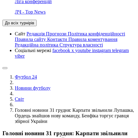
Ліга конференцій
ЛЧ - Top News
До всіх турнірів
Сайт
Редакція
Прогнози
Політика конфіденційності
Правила сайту
Контакти
Правила коментування
Редакційна політика
Структура власності
Соціальні мережі
facebook
x
youtube
instagram
telegram
viber
Футбол 24
Новини футболу
Світ
Головні новини 31 грудня: Карпати звільнили Лупашка,
Ордець знайшов нову команду, Бенфіка торгує гравця
збірної України
Головні новини 31 грудня: Карпати звільнили