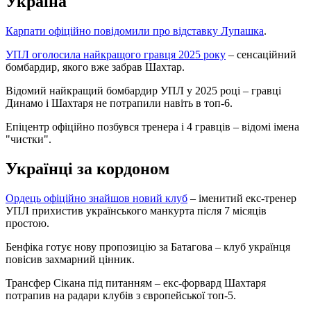
Україна
Карпати офіційно повідомили про відставку Лупашка
.
УПЛ оголосила найкращого гравця 2025 року
– сенсаційний
бомбардир, якого вже забрав Шахтар.
Відомий найкращий бомбардир УПЛ у 2025 році – гравці
Динамо і Шахтаря не потрапили навіть в топ-6.
Епіцентр офіційно позбувся тренера і 4 гравців – відомі імена
"чистки".
Українці за кордоном
Ордець офіційно знайшов новий клуб
– іменитий екс-тренер
УПЛ прихистив українського манкурта після 7 місяців
простою.
Бенфіка готує нову пропозицію за Батагова – клуб українця
повісив захмарний цінник.
Трансфер Сікана під питанням – екс-форвард Шахтаря
потрапив на радари клубів з європейської топ-5.