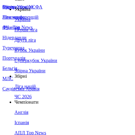
Збірна України
Італія
Суперкубок УЄФА
Україна
Німеччина
Ліга конференцій
Україна
Франція
ЛЧ - Top News
Перша ліга
Нідерланди
Друга ліга
Туреччина
Кубок України
Португалія
Суперкубок України
Бельгія
Збірна України
Збірні
МЛС
Ліга націй
Саудівська Аравія
ЧС 2026
Чемпіонати
Англія
Іспанія
АПЛ Top News