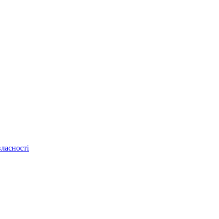
ласності