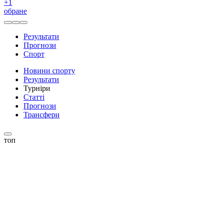
+
1
обране
Результати
Прогнози
Спорт
Новини спорту
Результати
Турніри
Статті
Прогнози
Трансфери
топ