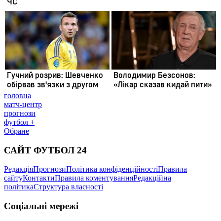
головна
матч-центр
прогнози
футбол +
Обране
САЙТ ФУТБОЛ 24
Редакція
Прогнози
Політика конфіденційності
Правила
сайту
Контакти
Правила коментування
Редакційна
політика
Структура власності
Соціальні мережі