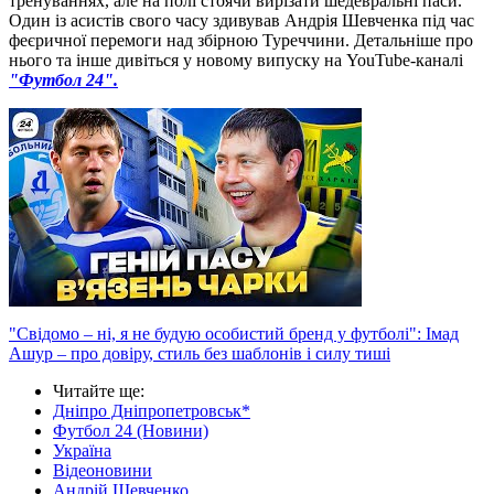
тренуваннях, але на полі стоячи вирізати шедевральні паси.
Один із асистів свого часу здивував Андрія Шевченка під час
феєричної перемоги над збірною Туреччини. Детальніше про
нього та інше дивіться у новому випуску на YouTube-каналі
"Футбол 24".
"Свідомо – ні, я не будую особистий бренд у футболі": Імад
Ашур – про довіру, стиль без шаблонів і силу тиші
Читайте ще
:
Дніпро Дніпропетровськ*
Футбол 24 (Новини)
Україна
Відеоновини
Андрій Шевченко