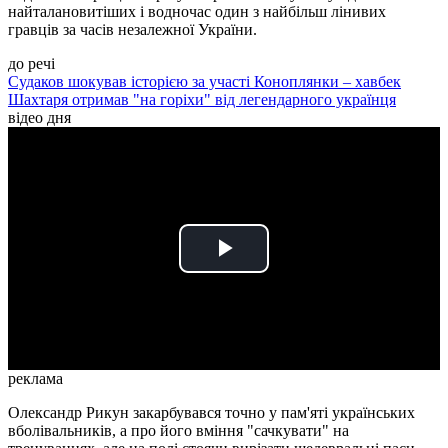
найталановитіших і водночас один з найбільш лінивих
гравців за часів незалежної України.
до речі
Судаков шокував історією за участі Коноплянки – хавбек
Шахтаря отримав "на горіхи" від легендарного українця
відео дня
Play
Video
реклама
Олександр Рикун закарбувався точно у пам'яті українських
вболівальників, а про його вміння "сачкувати" на