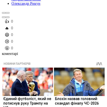
Олександр Рикун
️👍
0
️🔥
0
️😄
0
️😢
0
️🤬
0
коментарі