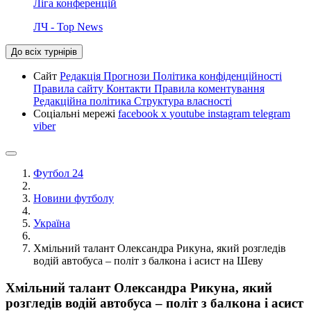
Ліга конференцій
ЛЧ - Top News
До всіх турнірів
Сайт
Редакція
Прогнози
Політика конфіденційності
Правила сайту
Контакти
Правила коментування
Редакційна політика
Структура власності
Соціальні мережі
facebook
x
youtube
instagram
telegram
viber
Футбол 24
Новини футболу
Україна
Хмільний талант Олександра Рикуна, який розгледів
водій автобуса – політ з балкона і асист на Шеву
Хмільний талант Олександра Рикуна, який
розгледів водій автобуса – політ з балкона і асист