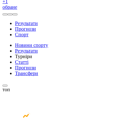
+
1
обране
Результати
Прогнози
Спорт
Новини спорту
Результати
Турніри
Статті
Прогнози
Трансфери
топ