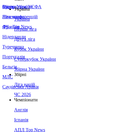
Збірна України
Італія
Суперкубок УЄФА
Україна
Німеччина
Ліга конференцій
Україна
Франція
ЛЧ - Top News
Перша ліга
Нідерланди
Друга ліга
Туреччина
Кубок України
Португалія
Суперкубок України
Бельгія
Збірна України
Збірні
МЛС
Ліга націй
Саудівська Аравія
ЧС 2026
Чемпіонати
Англія
Іспанія
АПЛ Top News