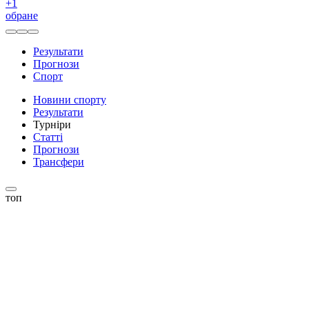
+
1
обране
Результати
Прогнози
Спорт
Новини спорту
Результати
Турніри
Статті
Прогнози
Трансфери
топ