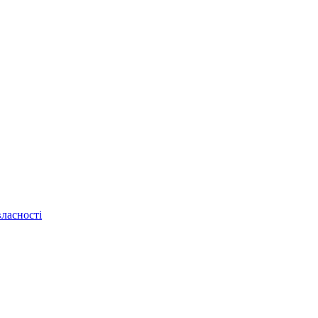
ласності