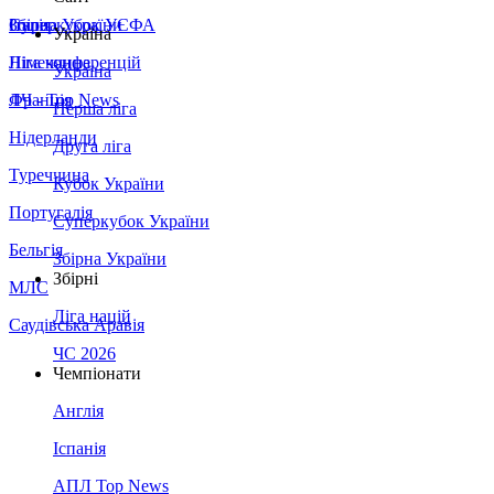
Збірна України
Італія
Суперкубок УЄФА
Україна
Німеччина
Ліга конференцій
Україна
Франція
ЛЧ - Top News
Перша ліга
Нідерланди
Друга ліга
Туреччина
Кубок України
Португалія
Суперкубок України
Бельгія
Збірна України
Збірні
МЛС
Ліга націй
Саудівська Аравія
ЧС 2026
Чемпіонати
Англія
Іспанія
АПЛ Top News