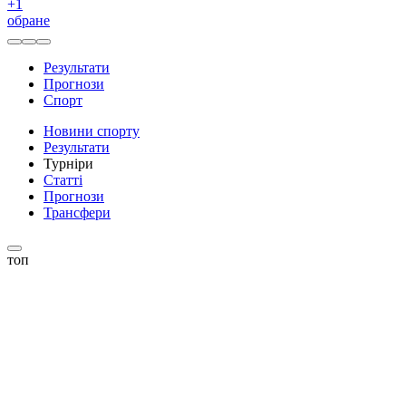
+
1
обране
Результати
Прогнози
Спорт
Новини спорту
Результати
Турніри
Статті
Прогнози
Трансфери
топ