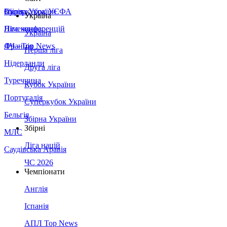
Збірна України
Італія
Суперкубок УЄФА
Україна
Німеччина
Ліга конференцій
Україна
Франція
ЛЧ - Top News
Перша ліга
Нідерланди
Друга ліга
Туреччина
Кубок України
Португалія
Суперкубок України
Бельгія
Збірна України
Збірні
МЛС
Ліга націй
Саудівська Аравія
ЧС 2026
Чемпіонати
Англія
Іспанія
АПЛ Top News