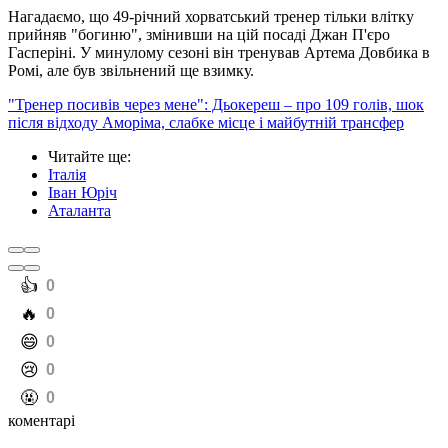
Нагадаємо, що 49-річний хорватський тренер тільки влітку
прийняв "богиню", змінивши на цій посаді Джан П'єро
Гасперіні. У минулому сезоні він тренував Артема Довбика в
Ромі, але був звільнений ще взимку.
"Тренер посивів через мене": Дьокереш – про 109 голів, шок
після відходу Аморіма, слабке місце і майбутній трансфер
Читайте ще
:
Італія
Іван Юріч
Аталанта
️👍
0
️🔥
0
️😄
0
️😢
0
️🤬
0
коментарі