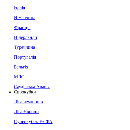
Італія
Німеччина
Франція
Нідерланди
Туреччина
Португалія
Бельгія
МЛС
Саудівська Аравія
Єврокубки
Ліга чемпіонів
Ліга Європи
Суперкубок УЄФА