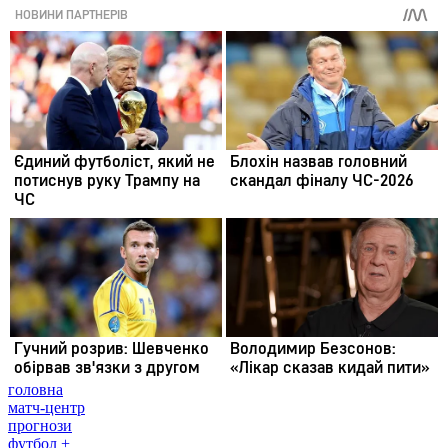
головна
матч-центр
прогнози
футбол +