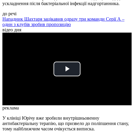
ускладнення після бактеріальної інфекції надгортанника.
до речі
Нападник Шахтаря зацікавив одразу три команди Серії А –
один з клубів зробив пропозицію
відео дня
Play
Video
реклама
У клініці Юрічу вже зробили внутрішньовенну
антибактеріальну терапію, що призвело до поліпшення стану,
тому найближчим часом очікується виписка.