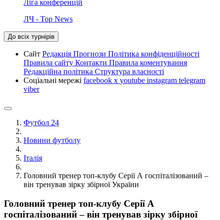
Ліга конференцій
ЛЧ - Top News
До всіх турнірів
Сайт
Редакція
Прогнози
Політика конфіденційності
Правила сайту
Контакти
Правила коментування
Редакційна політика
Структура власності
Соціальні мережі
facebook
x
youtube
instagram
telegram
viber
Футбол 24
Новини футболу
Італія
Головний тренер топ-клубу Серії А госпіталізований –
він тренував зірку збірної України
Головний тренер топ-клубу Серії А
госпіталізований – він тренував зірку збірної