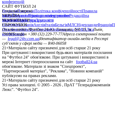
конференцій
САЙТ ФУТБОЛ 24
Редакція
Соціальні мережі
Прогнози
Політика конфіденційності
Правила
сайту
facebook
УКРАЇНА
Контакти
x
youtube
Правила коментування
instagram
telegram
viber
Редакційна
політика
Україна
ЧЕМПІОНАТИ
Перша ліга
Структура власності
Друга ліга
Німеччина
ЄВРОКУБКИ
Іспанія
Англія
Італія
Бельгія
МЛС
Нідерланди
Франція
П
Ліга чемпіонів
Онлайн-медіа «Футбол 24»
Ліга Європи
Юнацька ліга УЄФА
пл. Галицька, буд. 15, м. Львів,
Ліга
конференцій
79008
Телефон +380 (32) 229-77-77
Адреса електронної пошти
—
legal@24tv.com.ua
Ідентифікатор онлайн-медіа в Реєстрі
суб’єктів у сфері медіа — R40-06058
21+
Матеріали сайту призначені для осіб старше 21 року
При цитуванні і використанні будь-яких матеріалів посилання
на "Футбол 24" обов'язкове. При цитуванні і використанні в
мережі Інтернет гіперпосилання на сайт
football24.ua
обов'язкове. Матеріали зі знаком "Спецпроект",
"Партнерський матеріал", "Реклама", "Новини компаній"
публікуємо на правах реклами.
21+
Матеріали сайту призначені для осіб старше 21 року
Усi права захищенi. © 2005 -
2026
, ПрАТ "Телерадіокомпанія
Люкс". "Футбол 24".