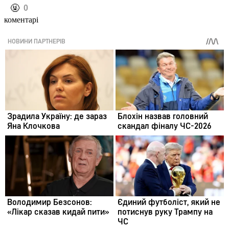
️🤬
0
коментарі