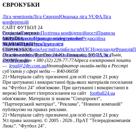
ЄВРОКУБКИ
Ліга чемпіонів
Ліга Європи
Юнацька ліга УЄФА
Ліга
конференцій
САЙТ ФУТБОЛ 24
Редакція
Соціальні мережі
Прогнози
Політика конфіденційності
Правила
сайту
facebook
УКРАЇНА
Контакти
x
youtube
Правила коментування
instagram
telegram
viber
Редакційна
політика
Україна
ЧЕМПІОНАТИ
Перша ліга
Структура власності
Друга ліга
Німеччина
ЄВРОКУБКИ
Іспанія
Англія
Італія
Бельгія
МЛС
Нідерланди
Франція
П
Ліга чемпіонів
Онлайн-медіа «Футбол 24»
Ліга Європи
Юнацька ліга УЄФА
пл. Галицька, буд. 15, м. Львів,
Ліга
конференцій
79008
Телефон +380 (32) 229-77-77
Адреса електронної пошти
—
legal@24tv.com.ua
Ідентифікатор онлайн-медіа в Реєстрі
суб’єктів у сфері медіа — R40-06058
21+
Матеріали сайту призначені для осіб старше 21 року
При цитуванні і використанні будь-яких матеріалів посилання
на "Футбол 24" обов'язкове. При цитуванні і використанні в
мережі Інтернет гіперпосилання на сайт
football24.ua
обов'язкове. Матеріали зі знаком "Спецпроект",
"Партнерський матеріал", "Реклама", "Новини компаній"
публікуємо на правах реклами.
21+
Матеріали сайту призначені для осіб старше 21 року
Усi права захищенi. © 2005 -
2026
, ПрАТ "Телерадіокомпанія
Люкс". "Футбол 24".