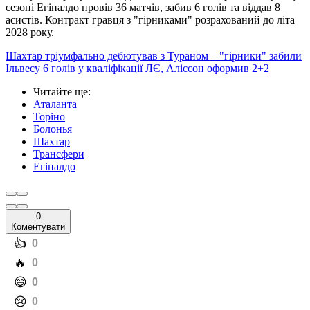
сезоні Егіналдо провів 36 матчів, забив 6 голів та віддав 8
асистів. Контракт гравця з "гірниками" розрахований до літа
2028 року.
Шахтар тріумфально дебютував з Тураном – "гірники" забили
Ільвесу 6 голів у кваліфікації ЛЄ, Аліссон оформив 2+2
Читайте ще
:
Аталанта
Торіно
Болонья
Шахтар
Трансфери
Егіналдо
0
Коментувати
️👍
0
️🔥
0
️😄
0
️😢
0