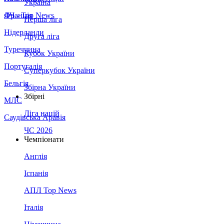
Україна
Франція
ЛЧ - Top News
Перша ліга
Нідерланди
Друга ліга
Туреччина
Кубок України
Португалія
Суперкубок України
Бельгія
Збірна України
Збірні
МЛС
Ліга націй
Саудівська Аравія
ЧС 2026
Чемпіонати
Англія
Іспанія
АПЛ Top News
Італія