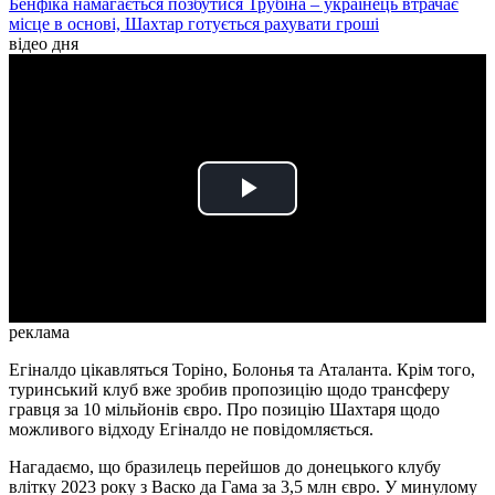
Бенфіка намагається позбутися Трубіна – українець втрачає
місце в основі, Шахтар готується рахувати гроші
відео дня
Play
Video
реклама
Егіналдо цікавляться Торіно, Болонья та Аталанта. Крім того,
туринський клуб вже зробив пропозицію щодо трансферу
гравця за 10 мільйонів євро. Про позицію Шахтаря щодо
можливого відходу Егіналдо не повідомляється.
Нагадаємо, що бразилець перейшов до донецького клубу
влітку 2023 року з Васко да Гама за 3,5 млн євро. У минулому