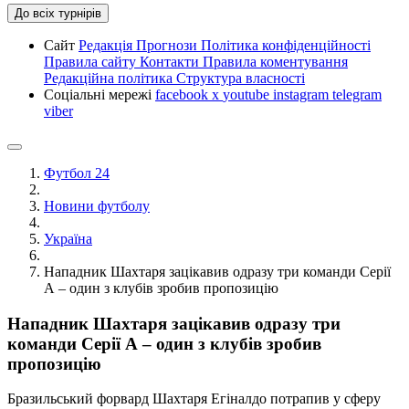
До всіх турнірів
Сайт
Редакція
Прогнози
Політика конфіденційності
Правила сайту
Контакти
Правила коментування
Редакційна політика
Структура власності
Соціальні мережі
facebook
x
youtube
instagram
telegram
viber
Футбол 24
Новини футболу
Україна
Нападник Шахтаря зацікавив одразу три команди Серії
А – один з клубів зробив пропозицію
Нападник Шахтаря зацікавив одразу три
команди Серії А – один з клубів зробив
пропозицію
Бразильський форвард Шахтаря Егіналдо потрапив у сферу