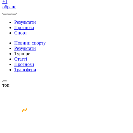
+
1
обране
Результати
Прогнози
Спорт
Новини спорту
Результати
Турніри
Статті
Прогнози
Трансфери
топ