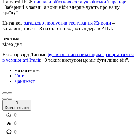
На матчі ПСЖ
вигнали військового за український прапор
:
"Забарний в заявці, а вони ніби вперше чують про нашу
країну".
Циганков
загадково пропустив тренування Жирони
–
каталонці після 1:8 на старті продають лідера в АПЛ.
реклама
відео дня
Екс-форвард Динамо
був визнаний найкращим гравцем тижня
в чемпіонаті Італії
: "З таким виступом це міг бути лише він".
Читайте ще
:
Світ
Дайджест
0
Коментувати
️👍
0
️🔥
0
️😄
0