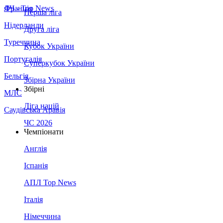
Франція
ЛЧ - Top News
Перша ліга
Нідерланди
Друга ліга
Туреччина
Кубок України
Португалія
Суперкубок України
Бельгія
Збірна України
Збірні
МЛС
Ліга націй
Саудівська Аравія
ЧС 2026
Чемпіонати
Англія
Іспанія
АПЛ Top News
Італія
Німеччина