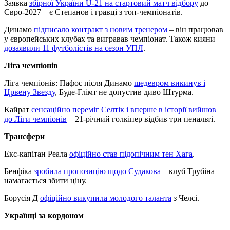
Заявка
збірної України U-21 на стартовий матч відбору
до
Євро-2027 – є Степанов і гравці з топ-чемпіонатів.
Динамо
підписало контракт з новим тренером
– він працював
у європейських клубах та вигравав чемпіонат. Також кияни
дозаявили 11 футболістів на сезон УПЛ
.
Ліга чемпіонів
Ліга чемпіонів: Пафос після Динамо
шедевром викинув і
Црвену Звезду
, Буде-Глімт не допустив диво Штурма.
Кайрат
сенсаційно переміг Селтік і вперше в історії вийшов
до Ліги чемпіонів
– 21-річний голкіпер відбив три пенальті.
Трансфери
Екс-капітан Реала
офіційно став підопічним тен Хага
.
Бенфіка
зробила пропозицію щодо Судакова
– клуб Трубіна
намагається збити ціну.
Борусія Д
офіційно викупила молодого таланта
з Челсі.
Українці за кордоном