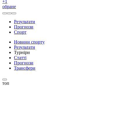
+
1
обране
Результати
Прогнози
Спорт
Новини спорту
Результати
Турніри
Статті
Прогнози
Трансфери
топ