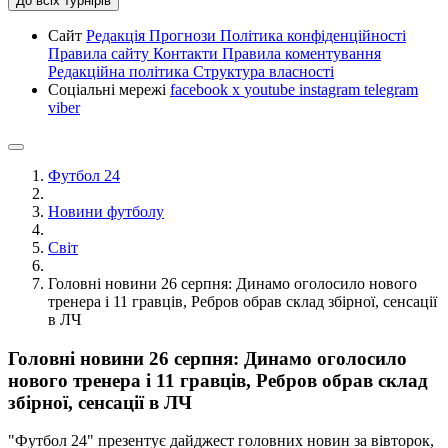
До всіх турнірів
Сайт
Редакція
Прогнози
Політика конфіденційності
Правила сайту
Контакти
Правила коментування
Редакційна політика
Структура власності
Соціальні мережі
facebook
x
youtube
instagram
telegram
viber
Футбол 24
Новини футболу
Світ
Головні новини 26 серпня: Динамо оголосило нового
тренера і 11 гравців, Ребров обрав склад збірної, сенсації
в ЛЧ
Головні новини 26 серпня: Динамо оголосило
нового тренера і 11 гравців, Ребров обрав склад
збірної, сенсації в ЛЧ
"Футбол 24" презентує дайджест головних новин за вівторок,