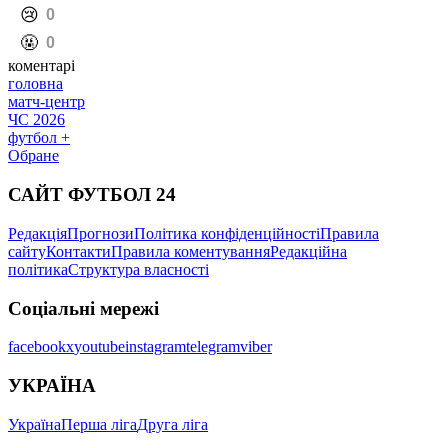
️😢
0
️🤬
0
коментарі
головна
матч-центр
ЧС 2026
футбол +
Обране
САЙТ ФУТБОЛ 24
Редакція
Прогнози
Політика конфіденційності
Правила
сайту
Контакти
Правила коментування
Редакційна
політика
Структура власності
Соціальні мережі
facebook
x
youtube
instagram
telegram
viber
УКРАЇНА
Україна
Перша ліга
Друга ліга