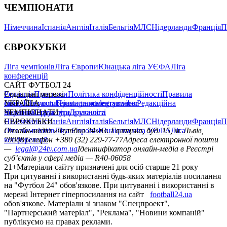
ЧЕМПІОНАТИ
Німеччина
Іспанія
Англія
Італія
Бельгія
МЛС
Нідерланди
Франція
П
ЄВРОКУБКИ
Ліга чемпіонів
Ліга Європи
Юнацька ліга УЄФА
Ліга
конференцій
САЙТ ФУТБОЛ 24
Редакція
Соціальні мережі
Прогнози
Політика конфіденційності
Правила
сайту
facebook
УКРАЇНА
Контакти
x
youtube
Правила коментування
instagram
telegram
viber
Редакційна
політика
Україна
ЧЕМПІОНАТИ
Перша ліга
Структура власності
Друга ліга
Німеччина
ЄВРОКУБКИ
Іспанія
Англія
Італія
Бельгія
МЛС
Нідерланди
Франція
П
Ліга чемпіонів
Онлайн-медіа «Футбол 24»
Ліга Європи
Юнацька ліга УЄФА
пл. Галицька, буд. 15, м. Львів,
Ліга
конференцій
79008
Телефон +380 (32) 229-77-77
Адреса електронної пошти
—
legal@24tv.com.ua
Ідентифікатор онлайн-медіа в Реєстрі
суб’єктів у сфері медіа — R40-06058
21+
Матеріали сайту призначені для осіб старше 21 року
При цитуванні і використанні будь-яких матеріалів посилання
на "Футбол 24" обов'язкове. При цитуванні і використанні в
мережі Інтернет гіперпосилання на сайт
football24.ua
обов'язкове. Матеріали зі знаком "Спецпроект",
"Партнерський матеріал", "Реклама", "Новини компаній"
публікуємо на правах реклами.