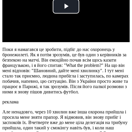
Play
Video
Поки я намагався це зробити, підбіг до нас охоронець у
бронежилеті. Як я потім зрозумів, це був один з керівників за
безпекою на матчі. Він емоційно почав всім щось казати
французькою, і я його спитав: "What the problem?" На що він
мені відповів: "Шановний, дайте мені хвилинку". І тут мені
стало так приємно, людина прибігла і заступилась, по камерах
побачив, напевно, цю ситуацію. Він з України просто живе та
працює в Парижі, я так зрозумів. Після його палкої розмови з
ними я знову пішов дивитись футбол.
реклама
Але ненадовго, через 10 хвилин вже інша охорона прийшла і
просила мене зняти прапор. Я відмовив, він знову прибіг і
заспокоїв їх. Вчетверте вже до мене ціла делегація на трибуну
прийшла, один такий у смокінгу навіть був, і коли наш