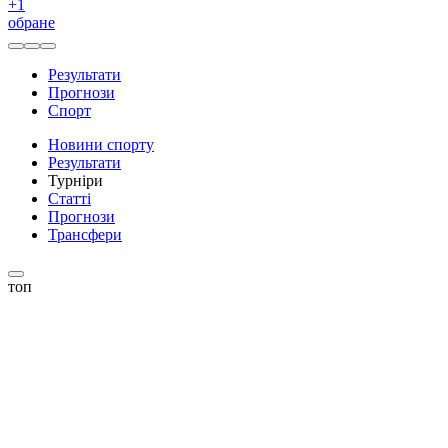
+
1
обране
Результати
Прогнози
Спорт
Новини спорту
Результати
Турніри
Статті
Прогнози
Трансфери
топ