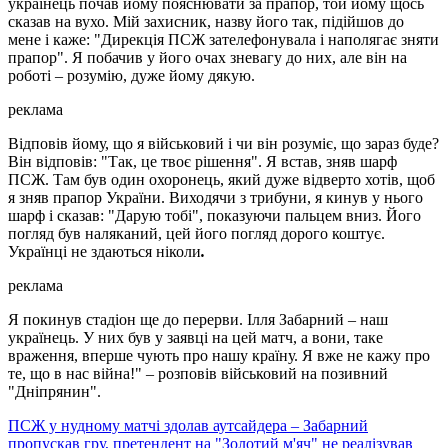
українець почав йому пояснювати за прапор, той йому щось
сказав на вухо. Мій захисник, назву його так, підійшов до
мене і каже: "Дирекція ПСЖ зателефонувала і наполягає зняти
прапор". Я побачив у його очах зневагу до них, але він на
роботі – розумію, дуже йому дякую.
реклама
Відповів йому, що я військовий і чи він розуміє, що зараз буде?
Він відповів: "Так, це твоє рішення". Я встав, зняв шарф
ПСЖ. Там був один охоронець, який дуже відверто хотів, щоб
я зняв прапор України. Виходячи з трибуни, я кинув у нього
шарф і сказав: "Дарую тобі", показуючи пальцем вниз. Його
погляд був наляканий, цей його погляд дорого коштує.
Українці не здаються ніколи
.
реклама
Я покинув стадіон ще до перерви. Ілля Забарний – наш
українець. У них був у заявці на цей матч, а вони, таке
враження, вперше чують про нашу країну. Я вже не кажу про
те, що в нас війна!" – розповів військовий на позивний
"Дніпрянин".
ПСЖ у нудному матчі здолав аутсайдера – Забарний
пропускав гру, претендент на "Золотий м'яч" не реалізував