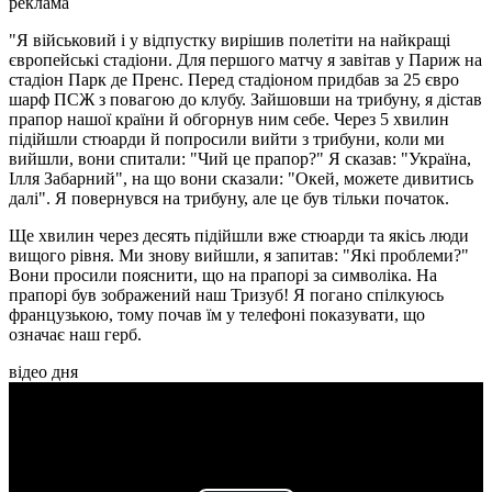
реклама
"Я військовий і у відпустку вирішив полетіти на найкращі
європейські стадіони. Для першого матчу я завітав у Париж на
стадіон Парк де Пренс. Перед стадіоном придбав за 25 євро
шарф ПСЖ з повагою до клубу. Зайшовши на трибуну, я дістав
прапор нашої країни й обгорнув ним себе. Через 5 хвилин
підійшли стюарди й попросили вийти з трибуни, коли ми
вийшли, вони спитали: "Чий це прапор?" Я сказав: "Україна,
Ілля Забарний", на що вони сказали: "Окей, можете дивитись
далі". Я повернувся на трибуну, але це був тільки початок.
Ще хвилин через десять підійшли вже стюарди та якісь люди
вищого рівня. Ми знову вийшли, я запитав: "Які проблеми?"
Вони просили пояснити, що на прапорі за символіка. На
прапорі був зображений наш Тризуб! Я погано спілкуюсь
французькою, тому почав їм у телефоні показувати, що
означає наш герб.
відео дня