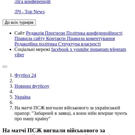
Ліга конференцій
ЛЧ - Top News
До всіх турнірів
Сайт
Редакція
Прогнози
Політика конфіденційності
Правила сайту
Контакти
Правила коментування
Редакційна політика
Структура власності
Соціальні мережі
facebook
x
youtube
instagram
telegram
viber
Футбол 24
Новини футболу
Україна
На матчі ПСЖ вигнали військового за український
прапор: "Забарний в заявці, а вони ніби вперше чують
про нашу країну"
На матчі ПСЖ вигнали військового за