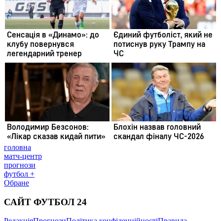
головна
матч-центр
прогнози
футбол +
Обране
САЙТ ФУТБОЛ 24
Редакція
Прогнози
Політика конфіденційності
Правила