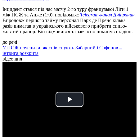
Інцидент стався під час матчу 2-го туру французької Ліги 1
між ПСЖ та Анже (1:0), повідомляє
Telegram-канал Дніпрянин.
Впродовж першого тайму персонал Парк де Пренс кілька
разів вимагав в українського військового прибрати синьо-
жовтий прапор. Він відмовився та завчасно покинув стадіон.
до речі
У ПСЖ пояснили, як співіснують Забарний і Сафонов –
інтрига розкрита
відео дня
Play
Video