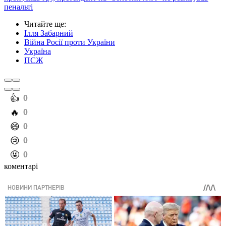
пенальті
Читайте ще
:
Ілля Забарний
Війна Росії проти України
Україна
ПСЖ
️👍
0
️🔥
0
️😄
0
️😢
0
️🤬
0
коментарі