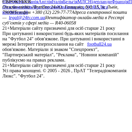
Німеччина
ЄВРОКУБКИ
Іспанія
Англія
Італія
Бельгія
МЛС
Нідерланди
Франція
П
Ліга чемпіонів
Онлайн-медіа «Футбол 24»
Ліга Європи
Юнацька ліга УЄФА
пл. Галицька, буд. 15, м. Львів,
Ліга
конференцій
79008
Телефон +380 (32) 229-77-77
Адреса електронної пошти
—
legal@24tv.com.ua
Ідентифікатор онлайн-медіа в Реєстрі
суб’єктів у сфері медіа — R40-06058
21+
Матеріали сайту призначені для осіб старше 21 року
При цитуванні і використанні будь-яких матеріалів посилання
на "Футбол 24" обов'язкове. При цитуванні і використанні в
мережі Інтернет гіперпосилання на сайт
football24.ua
обов'язкове. Матеріали зі знаком "Спецпроект",
"Партнерський матеріал", "Реклама", "Новини компаній"
публікуємо на правах реклами.
21+
Матеріали сайту призначені для осіб старше 21 року
Усi права захищенi. © 2005 -
2026
, ПрАТ "Телерадіокомпанія
Люкс". "Футбол 24".