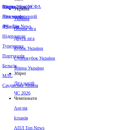
Збірна України
Італія
Суперкубок УЄФА
Україна
Німеччина
Ліга конференцій
Україна
Франція
ЛЧ - Top News
Перша ліга
Нідерланди
Друга ліга
Туреччина
Кубок України
Португалія
Суперкубок України
Бельгія
Збірна України
Збірні
МЛС
Ліга націй
Саудівська Аравія
ЧС 2026
Чемпіонати
Англія
Іспанія
АПЛ Top News