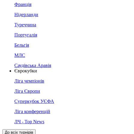
Франція
Нідерланди
Туреччина
Португалія
Бельгія
МЛС
Саудівська Аравія
Єврокубки
Ліга чемпіонів
Ліга Європи
Суперкубок УЄФА
Ліга конференцій
ЛЧ - Top News
До всіх турнірів