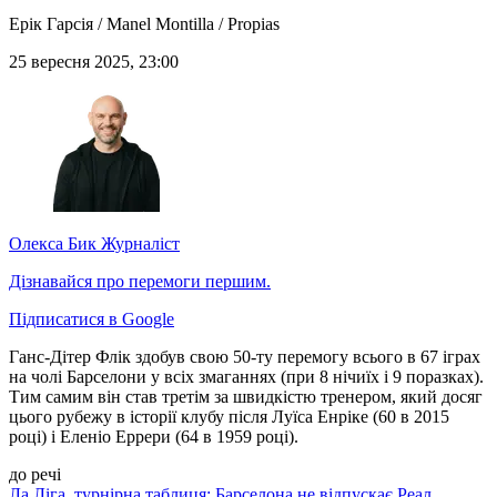
Ерік Гарсія / Manel Montilla / Propias
25 вересня 2025, 23:00
Олекса Бик
Журналіст
Дізнавайся про перемоги першим.
Підписатися в Google
Ганс-Дітер Флік здобув свою 50-ту перемогу всього в 67 іграх
на чолі Барселони у всіх змаганнях (при 8 нічиїх і 9 поразках).
Тим самим він став третім за швидкістю тренером, який досяг
цього рубежу в історії клубу після Луїса Енріке (60 в 2015
році) і Еленіо Еррери (64 в 1959 році).
до речі
Ла Ліга, турнірна таблиця: Барселона не відпускає Реал,