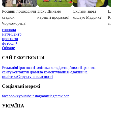
головна
матч-центр
прогнози
футбол +
Обране
САЙТ ФУТБОЛ 24
Редакція
Прогнози
Політика конфіденційності
Правила
сайту
Контакти
Правила коментування
Редакційна
політика
Структура власності
Соціальні мережі
facebook
x
youtube
instagram
telegram
viber
УКРАЇНА