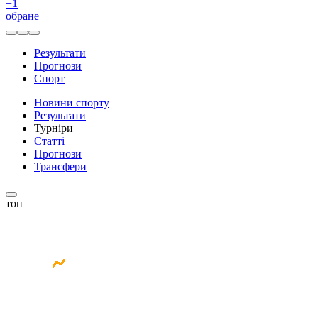
+
1
обране
Результати
Прогнози
Спорт
Новини спорту
Результати
Турніри
Статті
Прогнози
Трансфери
топ