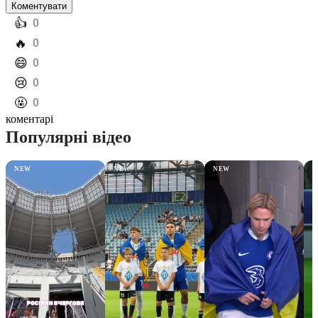
Коментувати
️👍
0
️🔥
0
️😄
0
️😢
0
️🤬
0
коментарі