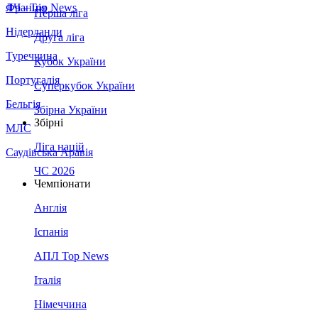
Франція
ЛЧ - Top News
Перша ліга
Нідерланди
Друга ліга
Туреччина
Кубок України
Португалія
Суперкубок України
Бельгія
Збірна України
Збірні
МЛС
Ліга націй
Саудівська Аравія
ЧС 2026
Чемпіонати
Англія
Іспанія
АПЛ Top News
Італія
Німеччина