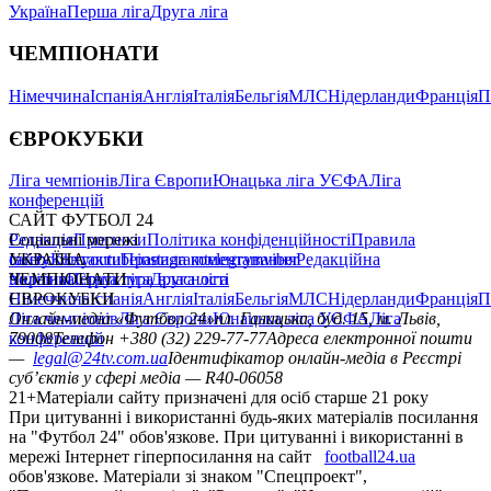
Україна
Перша ліга
Друга ліга
ЧЕМПІОНАТИ
Німеччина
Іспанія
Англія
Італія
Бельгія
МЛС
Нідерланди
Франція
П
ЄВРОКУБКИ
Ліга чемпіонів
Ліга Європи
Юнацька ліга УЄФА
Ліга
конференцій
САЙТ ФУТБОЛ 24
Редакція
Соціальні мережі
Прогнози
Політика конфіденційності
Правила
сайту
facebook
УКРАЇНА
Контакти
x
youtube
Правила коментування
instagram
telegram
viber
Редакційна
політика
Україна
ЧЕМПІОНАТИ
Перша ліга
Структура власності
Друга ліга
Німеччина
ЄВРОКУБКИ
Іспанія
Англія
Італія
Бельгія
МЛС
Нідерланди
Франція
П
Ліга чемпіонів
Онлайн-медіа «Футбол 24»
Ліга Європи
Юнацька ліга УЄФА
пл. Галицька, буд. 15, м. Львів,
Ліга
конференцій
79008
Телефон +380 (32) 229-77-77
Адреса електронної пошти
—
legal@24tv.com.ua
Ідентифікатор онлайн-медіа в Реєстрі
суб’єктів у сфері медіа — R40-06058
21+
Матеріали сайту призначені для осіб старше 21 року
При цитуванні і використанні будь-яких матеріалів посилання
на "Футбол 24" обов'язкове. При цитуванні і використанні в
мережі Інтернет гіперпосилання на сайт
football24.ua
обов'язкове. Матеріали зі знаком "Спецпроект",