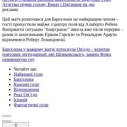
Атлетіко підвів голову, Ванат і Циганков на дні
реклама
Цей матч розпочався для Барселони не найкращим чином –
гості пропустили майже з центру поля від Альберто Рейни.
Виправити ситуацію "блаугранас" змогла вже після перерви –
разом із захисниками Еріком Гарсією та Рональдом Араухо
відзначився Роберт Лєвандовскі.
Барселона у важкому матчі дотиснула Ов'єдо – воротар
повторив легендарний ляп Шовковського, заміни Фліка
перевернули гру
Читайте ще
:
Найкращі голи
Барселона
Красиві голи
Відеоновини
Реал Ов’єдо
Іспанія
Фантастичні голи
0