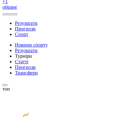
+
1
обране
Результати
Прогнози
Спорт
Новини спорту
Результати
Турніри
Статті
Прогнози
Трансфери
топ