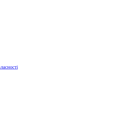
ласності