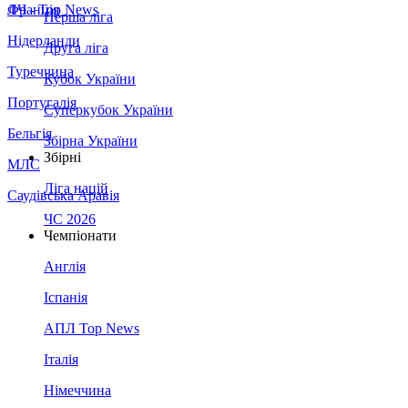
Франція
ЛЧ - Top News
Перша ліга
Нідерланди
Друга ліга
Туреччина
Кубок України
Португалія
Суперкубок України
Бельгія
Збірна України
Збірні
МЛС
Ліга націй
Саудівська Аравія
ЧС 2026
Чемпіонати
Англія
Іспанія
АПЛ Top News
Італія
Німеччина