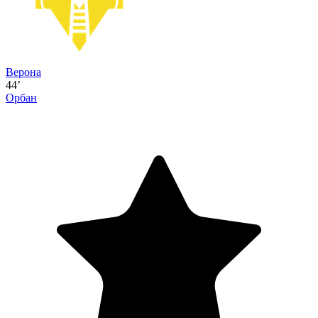
Верона
44’
Орбан