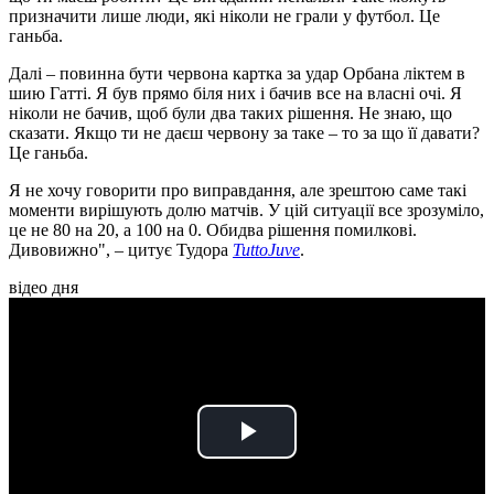
призначити лише люди, які ніколи не грали у футбол. Це
ганьба.
Далі – повинна бути червона картка за удар Орбана ліктем в
шию Гатті. Я був прямо біля них і бачив все на власні очі. Я
ніколи не бачив, щоб були два таких рішення. Не знаю, що
сказати. Якщо ти не даєш червону за таке – то за що її давати?
Це ганьба.
Я не хочу говорити про виправдання, але зрештою саме такі
моменти вирішують долю матчів. У цій ситуації все зрозуміло,
це не 80 на 20, а 100 на 0. Обидва рішення помилкові.
Дивовижно", – цитує Тудора
TuttoJuve
.
відео дня
Play