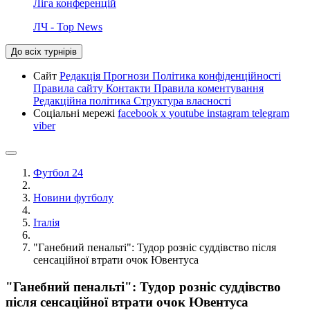
Ліга конференцій
ЛЧ - Top News
До всіх турнірів
Сайт
Редакція
Прогнози
Політика конфіденційності
Правила сайту
Контакти
Правила коментування
Редакційна політика
Структура власності
Соціальні мережі
facebook
x
youtube
instagram
telegram
viber
Футбол 24
Новини футболу
Італія
"Ганебний пенальті": Тудор розніс суддівство після
сенсаційної втрати очок Ювентуса
"Ганебний пенальті": Тудор розніс суддівство
після сенсаційної втрати очок Ювентуса