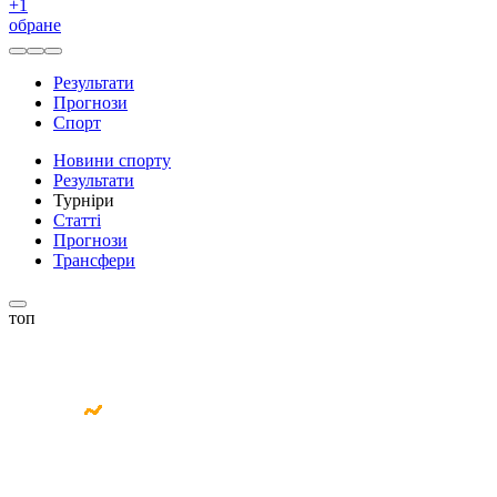
+
1
обране
Результати
Прогнози
Спорт
Новини спорту
Результати
Турніри
Статті
Прогнози
Трансфери
топ