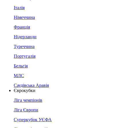
Італія
Німеччина
Франція
Нідерланди
Туреччина
Португалія
Бельгія
МЛС
Саудівська Аравія
Єврокубки
Ліга чемпіонів
Ліга Європи
Суперкубок УЄФА