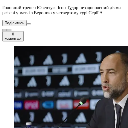
Головний тренер Ювентуса Ігор Тудор незадоволений діями
рефері у матчі з Вероною у четвертому турі Серії А.
Поділитись
0
коментарі