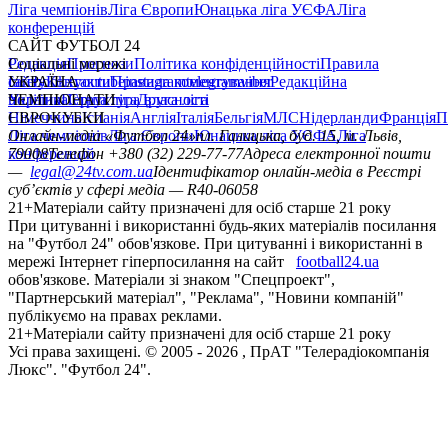
Ліга чемпіонів
Ліга Європи
Юнацька ліга УЄФА
Ліга
конференцій
САЙТ ФУТБОЛ 24
Редакція
Соціальні мережі
Прогнози
Політика конфіденційності
Правила
сайту
facebook
УКРАЇНА
Контакти
x
youtube
Правила коментування
instagram
telegram
viber
Редакційна
політика
Україна
ЧЕМПІОНАТИ
Перша ліга
Структура власності
Друга ліга
Німеччина
ЄВРОКУБКИ
Іспанія
Англія
Італія
Бельгія
МЛС
Нідерланди
Франція
П
Ліга чемпіонів
Онлайн-медіа «Футбол 24»
Ліга Європи
Юнацька ліга УЄФА
пл. Галицька, буд. 15, м. Львів,
Ліга
конференцій
79008
Телефон +380 (32) 229-77-77
Адреса електронної пошти
—
legal@24tv.com.ua
Ідентифікатор онлайн-медіа в Реєстрі
суб’єктів у сфері медіа — R40-06058
21+
Матеріали сайту призначені для осіб старше 21 року
При цитуванні і використанні будь-яких матеріалів посилання
на "Футбол 24" обов'язкове. При цитуванні і використанні в
мережі Інтернет гіперпосилання на сайт
football24.ua
обов'язкове. Матеріали зі знаком "Спецпроект",
"Партнерський матеріал", "Реклама", "Новини компаній"
публікуємо на правах реклами.
21+
Матеріали сайту призначені для осіб старше 21 року
Усi права захищенi. © 2005 -
2026
, ПрАТ "Телерадіокомпанія
Люкс". "Футбол 24".