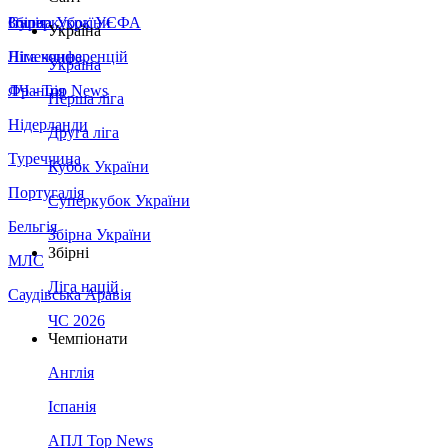
Збірна України
Італія
Суперкубок УЄФА
Україна
Німеччина
Ліга конференцій
Україна
Франція
ЛЧ - Top News
Перша ліга
Нідерланди
Друга ліга
Туреччина
Кубок України
Португалія
Суперкубок України
Бельгія
Збірна України
Збірні
МЛС
Ліга націй
Саудівська Аравія
ЧС 2026
Чемпіонати
Англія
Іспанія
АПЛ Top News