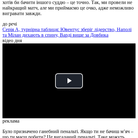
хотів би бачити іншого суддю – це точно. Так, ми провели не
найкращий матч, але ми приймаємо це очко, адже неможливо
вигравати завжди.
до речі
Серія А, турнірна таблиця: Ювентус зберіг лідерство, Наполі
та Мілан дихають в спину, Варді вище за Довбика
відео дня
Play
Video
реклама
Було призначено ганебний пенальті. Якщо ти не бачиш м’яч –
що ти маєш робити? Це вигаданий пенальті. Таке можуть