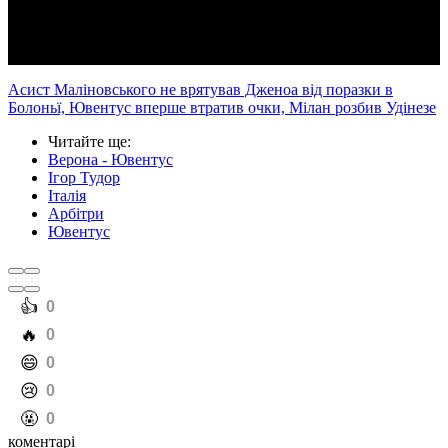
Video
Асист Маліновського не врятував Дженоа від поразки в
Болоньї, Ювентус вперше втратив очки, Мілан розбив Удінезе
Читайте ще
:
Верона - Ювентус
Ігор Тудор
Італія
Арбітри
Ювентус
️👍
0
️🔥
0
️😄
0
️😢
0
️🤬
0
коментарі