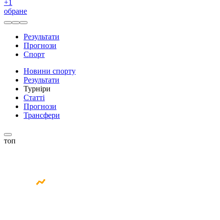
+
1
обране
Результати
Прогнози
Спорт
Новини спорту
Результати
Турніри
Статті
Прогнози
Трансфери
топ