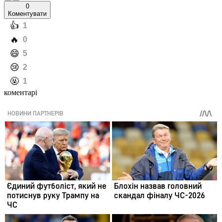
0
Коментувати
️👍
1
️🔥
0
️😄
5
️😢
2
️🤬
1
коментарі