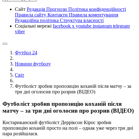
Сайт
Редакція
Прогнози
Політика конфіденційності
Правила сайту
Контакти
Правила коментування
Редакційна політика
Структура власності
Соціальні мережі
facebook
x
youtube
instagram
telegram
viber
Футбол 24
Новини футболу
Світ
Футболіст зробив пропозицію коханій після матчу – за
три дні оголосив про розрив (ВІДЕО)
Футболіст зробив пропозицію коханій після
матчу – за три дні оголосив про розрив (ВІДЕО)
Костариканский футболіст Дерріксон Кірос зробив
пропозицію коханій просто на полі – однак уже через три дні
пара розійшлася.