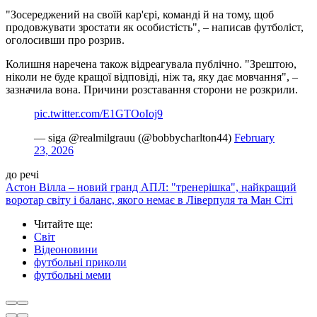
"Зосереджений на своїй кар'єрі, команді й на тому, щоб
продовжувати зростати як особистість", – написав футболіст,
оголосивши про розрив.
Колишня наречена також відреагувала публічно. "Зрештою,
ніколи не буде кращої відповіді, ніж та, яку дає мовчання", –
зазначила вона. Причини розставання сторони не розкрили.
pic.twitter.com/E1GTOoIoj9
— siga @realmilgrauu (@bobbycharlton44)
February
23, 2026
до речі
Астон Вілла – новий гранд АПЛ: "тренерішка", найкращий
воротар світу і баланс, якого немає в Ліверпуля та Ман Сіті
Читайте ще
:
Світ
Відеоновини
футбольні приколи
футбольні меми