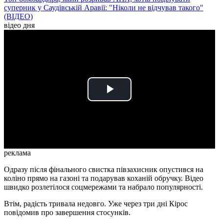
суперник у Саудівській Аравії: "Ніколи не відчував такого"
(ВІДЕО)
відео дня
Play
Video
реклама
Одразу після фінального свистка півзахисник опустився на
коліно прямо на газоні та подарував коханій обручку. Відео
швидко розлетілося соцмережами та набрало популярності.
Втім, радість тривала недовго. Уже через три дні Кірос
повідомив про завершення стосунків.