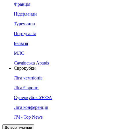
Франція
Нідерланди
Туреччина
Португалія
Бельгія
МЛС
Саудівська Аравія
Єврокубки
Ліга чемпіонів
Ліга Європи
Суперкубок УЄФА
Ліга конференцій
ЛЧ - Top News
До всіх турнірів