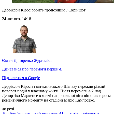
Дерріксон Кірос робить пропозицію / Скріншот
24 лютого, 14:18
Євген Дігтяренко
Журналіст
Дізнавайся про перемоги першим.
Підписатися в Google
Дерріксон Кірос з гватемальського Шелаху пережив різкий
поворот подій у власному житті. Після перемоги 4:2 над
Депортіво Маркенсе в матчі національної ліги він став героєм
романтичного моменту на стадіоні Маріо Кампосеко.
до речі
Топ-бомбардира, який розривав АПЛ, хотів поцілувати