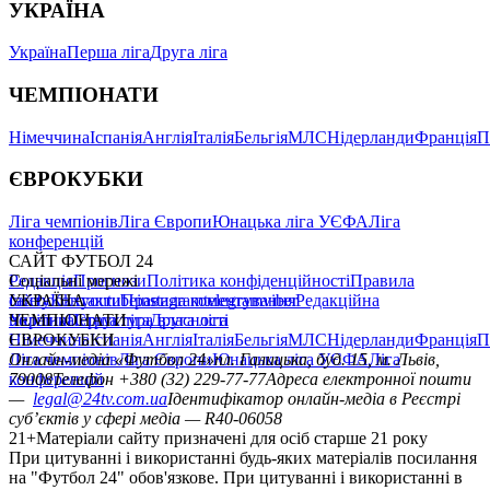
УКРАЇНА
Україна
Перша ліга
Друга ліга
ЧЕМПІОНАТИ
Німеччина
Іспанія
Англія
Італія
Бельгія
МЛС
Нідерланди
Франція
П
ЄВРОКУБКИ
Ліга чемпіонів
Ліга Європи
Юнацька ліга УЄФА
Ліга
конференцій
САЙТ ФУТБОЛ 24
Редакція
Соціальні мережі
Прогнози
Політика конфіденційності
Правила
сайту
facebook
УКРАЇНА
Контакти
x
youtube
Правила коментування
instagram
telegram
viber
Редакційна
політика
Україна
ЧЕМПІОНАТИ
Перша ліга
Структура власності
Друга ліга
Німеччина
ЄВРОКУБКИ
Іспанія
Англія
Італія
Бельгія
МЛС
Нідерланди
Франція
П
Ліга чемпіонів
Онлайн-медіа «Футбол 24»
Ліга Європи
Юнацька ліга УЄФА
пл. Галицька, буд. 15, м. Львів,
Ліга
конференцій
79008
Телефон +380 (32) 229-77-77
Адреса електронної пошти
—
legal@24tv.com.ua
Ідентифікатор онлайн-медіа в Реєстрі
суб’єктів у сфері медіа — R40-06058
21+
Матеріали сайту призначені для осіб старше 21 року
При цитуванні і використанні будь-яких матеріалів посилання
на "Футбол 24" обов'язкове. При цитуванні і використанні в