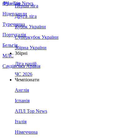
Франція
ЛЧ - Top News
Перша ліга
Нідерланди
Друга ліга
Туреччина
Кубок України
Португалія
Суперкубок України
Бельгія
Збірна України
Збірні
МЛС
Ліга націй
Саудівська Аравія
ЧС 2026
Чемпіонати
Англія
Іспанія
АПЛ Top News
Італія
Німеччина