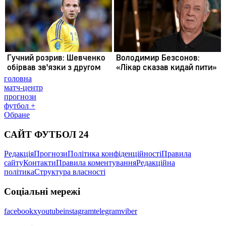
головна
матч-центр
прогнози
футбол +
Обране
САЙТ ФУТБОЛ 24
Редакція
Прогнози
Політика конфіденційності
Правила
сайту
Контакти
Правила коментування
Редакційна
політика
Структура власності
Соціальні мережі
facebook
x
youtube
instagram
telegram
viber