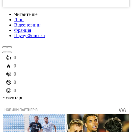
Читайте ще
:
Ліон
Відеоновини
Франція
Паулу Фонсека
️👍
0
️🔥
0
️😄
0
️😢
0
️🤬
0
коментарі