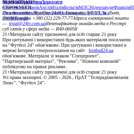
політика
Україна
ЧЕМПІОНАТИ
Перша ліга
Структура власності
Друга ліга
Німеччина
ЄВРОКУБКИ
Іспанія
Англія
Італія
Бельгія
МЛС
Нідерланди
Франція
П
Ліга чемпіонів
Онлайн-медіа «Футбол 24»
Ліга Європи
Юнацька ліга УЄФА
пл. Галицька, буд. 15, м. Львів,
Ліга
конференцій
79008
Телефон +380 (32) 229-77-77
Адреса електронної пошти
—
legal@24tv.com.ua
Ідентифікатор онлайн-медіа в Реєстрі
суб’єктів у сфері медіа — R40-06058
21+
Матеріали сайту призначені для осіб старше 21 року
При цитуванні і використанні будь-яких матеріалів посилання
на "Футбол 24" обов'язкове. При цитуванні і використанні в
мережі Інтернет гіперпосилання на сайт
football24.ua
обов'язкове. Матеріали зі знаком "Спецпроект",
"Партнерський матеріал", "Реклама", "Новини компаній"
публікуємо на правах реклами.
21+
Матеріали сайту призначені для осіб старше 21 року
Усi права захищенi. © 2005 -
2026
, ПрАТ "Телерадіокомпанія
Люкс". "Футбол 24".