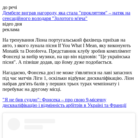
до речі
Дембеле виграв нагороду, яка стала "прокляттям" – натяк на
сенсаційного володаря "Золотого м'яча"
відео дня
реклама
На тренування Ліона португальський фахівець приїхав на
авто, з якого лунала пісня If You What I Mean, яку виконують
Monatik та Dorofeeva. Представник клубу зробив комплімент
Фонсеці за вибір музики, на що він відповів: "Це українська
пісня". А пізніше додав, що йому дуже подобається.
Нагадаємо, Фонсека досі не може з'являтися на лаві запасних
під час матчів Ліги 1, оскільки відбуває дискваліфікацію. Ліон
набрав дев'ять балів у перших трьох турах чемпіонату і
перебуває на другому місці.
"Я не бив суддю": Фонсека – про свою 9-місячну
дискваліфікацію і відмінність арбітрів в Україні та Франції