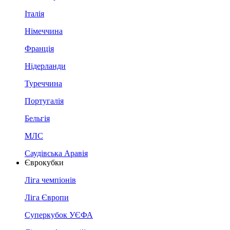
Італія
Німеччина
Франція
Нідерланди
Туреччина
Португалія
Бельгія
МЛС
Саудівська Аравія
Єврокубки
Ліга чемпіонів
Ліга Європи
Суперкубок УЄФА