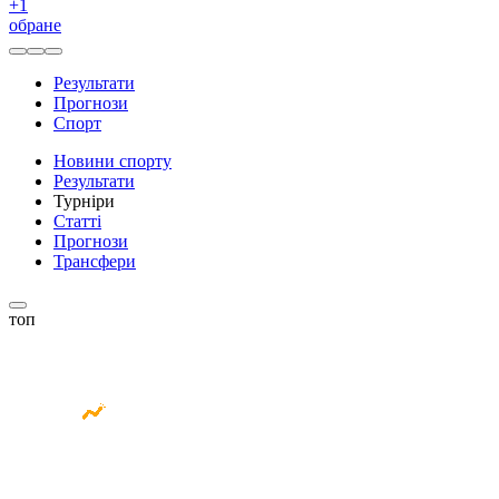
+
1
обране
Результати
Прогнози
Спорт
Новини спорту
Результати
Турніри
Статті
Прогнози
Трансфери
топ