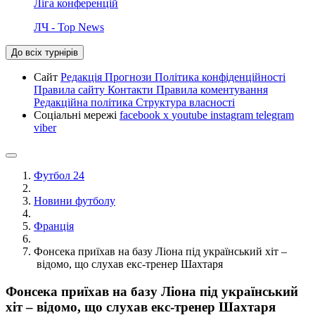
Ліга конференцій
ЛЧ - Top News
До всіх турнірів
Сайт
Редакція
Прогнози
Політика конфіденційності
Правила сайту
Контакти
Правила коментування
Редакційна політика
Структура власності
Соціальні мережі
facebook
x
youtube
instagram
telegram
viber
Футбол 24
Новини футболу
Франція
Фонсека приїхав на базу Ліона під український хіт –
відомо, що слухав екс-тренер Шахтаря
Фонсека приїхав на базу Ліона під український
хіт – відомо, що слухав екс-тренер Шахтаря