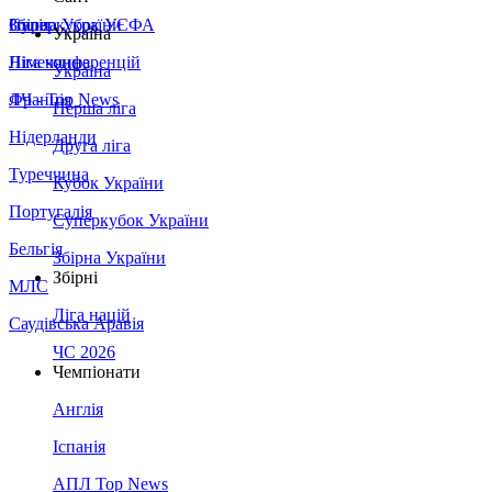
Збірна України
Італія
Суперкубок УЄФА
Україна
Німеччина
Ліга конференцій
Україна
Франція
ЛЧ - Top News
Перша ліга
Нідерланди
Друга ліга
Туреччина
Кубок України
Португалія
Суперкубок України
Бельгія
Збірна України
Збірні
МЛС
Ліга націй
Саудівська Аравія
ЧС 2026
Чемпіонати
Англія
Іспанія
АПЛ Top News