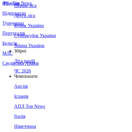
Франція
ЛЧ - Top News
Перша ліга
Нідерланди
Друга ліга
Туреччина
Кубок України
Португалія
Суперкубок України
Бельгія
Збірна України
Збірні
МЛС
Ліга націй
Саудівська Аравія
ЧС 2026
Чемпіонати
Англія
Іспанія
АПЛ Top News
Італія
Німеччина