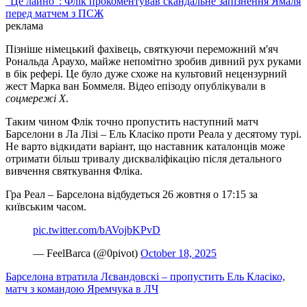
"Це лайно": Флік прокоментував скандальне запізнення Ямаля
перед матчем з ПСЖ
реклама
Пізніше німецький фахівець, святкуючи переможний м'яч
Рональда Араухо, майже непомітно зробив дивний рух руками
в бік рефері. Це було дуже схоже на культовий нецензурний
жест Марка ван Боммеля. Відео епізоду опублікували в
соцмережі X
.
Таким чином Флік точно пропустить наступний матч
Барселони в Ла Лізі – Ель Класіко проти Реала у десятому турі.
Не варто відкидати варіант, що наставник каталонців може
отримати більш тривалу дискваліфікацію після детального
вивчення святкування Фліка.
Гра Реал – Барселона відбудеться 26 жовтня о 17:15 за
київським часом.
pic.twitter.com/bAVojbKPvD
— FeelBarca (@0pivot)
October 18, 2025
Барселона втратила Лєвандовскі – пропустить Ель Класіко,
матч з командою Яремчука в ЛЧ