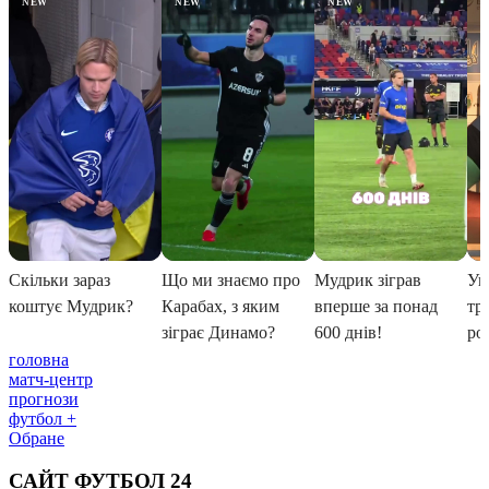
головна
матч-центр
прогнози
футбол +
Обране
САЙТ ФУТБОЛ 24