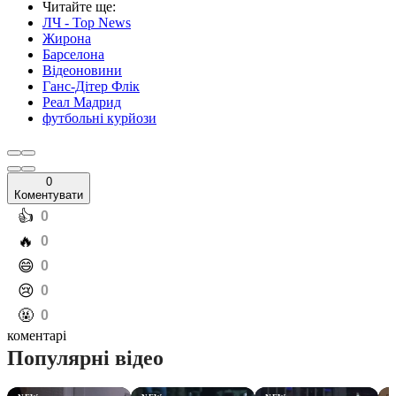
Читайте ще
:
ЛЧ - Top News
Жирона
Барселона
Відеоновини
Ганс-Дітер Флік
Реал Мадрид
футбольні курйози
0
Коментувати
️👍
0
️🔥
0
️😄
0
️😢
0
️🤬
0
коментарі