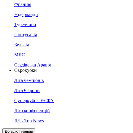
Франція
Нідерланди
Туреччина
Португалія
Бельгія
МЛС
Саудівська Аравія
Єврокубки
Ліга чемпіонів
Ліга Європи
Суперкубок УЄФА
Ліга конференцій
ЛЧ - Top News
До всіх турнірів