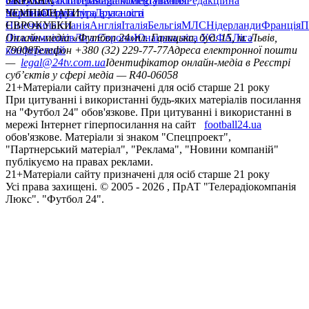
сайту
facebook
УКРАЇНА
Контакти
x
youtube
Правила коментування
instagram
telegram
viber
Редакційна
політика
Україна
ЧЕМПІОНАТИ
Перша ліга
Структура власності
Друга ліга
Німеччина
ЄВРОКУБКИ
Іспанія
Англія
Італія
Бельгія
МЛС
Нідерланди
Франція
П
Ліга чемпіонів
Онлайн-медіа «Футбол 24»
Ліга Європи
Юнацька ліга УЄФА
пл. Галицька, буд. 15, м. Львів,
Ліга
конференцій
79008
Телефон +380 (32) 229-77-77
Адреса електронної пошти
—
legal@24tv.com.ua
Ідентифікатор онлайн-медіа в Реєстрі
суб’єктів у сфері медіа — R40-06058
21+
Матеріали сайту призначені для осіб старше 21 року
При цитуванні і використанні будь-яких матеріалів посилання
на "Футбол 24" обов'язкове. При цитуванні і використанні в
мережі Інтернет гіперпосилання на сайт
football24.ua
обов'язкове. Матеріали зі знаком "Спецпроект",
"Партнерський матеріал", "Реклама", "Новини компаній"
публікуємо на правах реклами.
21+
Матеріали сайту призначені для осіб старше 21 року
Усi права захищенi. © 2005 -
2026
, ПрАТ "Телерадіокомпанія
Люкс". "Футбол 24".