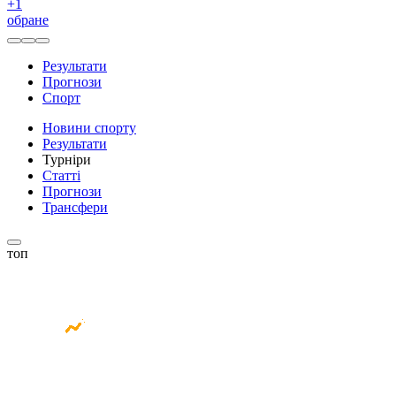
+
1
обране
Результати
Прогнози
Спорт
Новини спорту
Результати
Турніри
Статті
Прогнози
Трансфери
топ