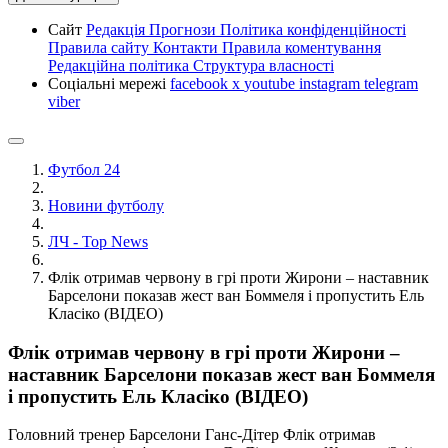
Сайт
Редакція
Прогнози
Політика конфіденційності
Правила сайту
Контакти
Правила коментування
Редакційна політика
Структура власності
Соціальні мережі
facebook
x
youtube
instagram
telegram
viber
Футбол 24
Новини футболу
ЛЧ - Top News
Флік отримав червону в грі проти Жирони – наставник
Барселони показав жест ван Боммеля і пропустить Ель
Класіко (ВІДЕО)
Флік отримав червону в грі проти Жирони –
наставник Барселони показав жест ван Боммеля
і пропустить Ель Класіко (ВІДЕО)
Головний тренер Барселони Ганс-Дітер Флік отримав