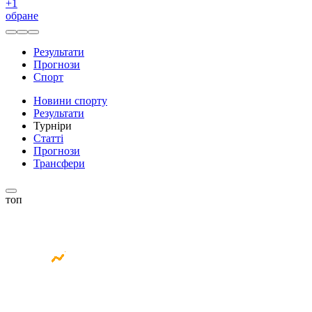
+
1
обране
Результати
Прогнози
Спорт
Новини спорту
Результати
Турніри
Статті
Прогнози
Трансфери
топ