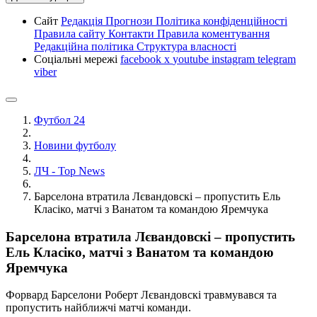
Сайт
Редакція
Прогнози
Політика конфіденційності
Правила сайту
Контакти
Правила коментування
Редакційна політика
Структура власності
Соціальні мережі
facebook
x
youtube
instagram
telegram
viber
Футбол 24
Новини футболу
ЛЧ - Top News
Барселона втратила Лєвандовскі – пропустить Ель
Класіко, матчі з Ванатом та командою Яремчука
Барселона втратила Лєвандовскі – пропустить
Ель Класіко, матчі з Ванатом та командою
Яремчука
Форвард Барселони Роберт Лєвандовскі травмувався та
пропустить найближчі матчі команди.