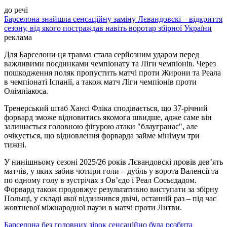
до речі
Барселона знайшла сенсаційну заміну Лєвандовскі – відкриття
сезону, від якого постраждав навіть воротар збірної України
реклама
Для Барселони ця травма стала серйозним ударом перед
важливими поєдинками чемпіонату та Ліги чемпіонів. Через
пошкодження поляк пропустить матчі проти Жирони та Реала
в чемпіонаті Іспанії, а також матч Ліги чемпіонів проти
Олімпіакоса.
Тренерський штаб Хансі Фліка сподівається, що 37-річний
форвард зможе відновитись якомога швидше, адже саме він
залишається головною фігурою атаки "блаугранас", але
очікується, що відновлення форварда займе мінімум три
тижні.
У нинішньому сезоні 2025/26 років Лєвандовскі провів дев’ять
матчів, у яких забив чотири голи – дубль у ворота Валенсії та
по одному голу в зустрічах з Ов’єдо і Реал Сосьєдадом.
Форвард також продовжує результативно виступати за збірну
Польщі, у складі якої відзначився двічі, останній раз – під час
жовтневої міжнародної паузи в матчі проти Литви.
Барселона без головних зірок сенсаційно була розбита