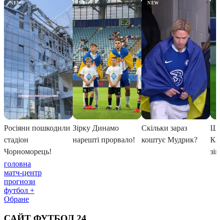
головна
матч-центр
прогнози
футбол +
Обране
САЙТ ФУТБОЛ 24