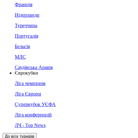
Франція
Нідерланди
Туреччина
Португалія
Бельгія
МЛС
Саудівська Аравія
Єврокубки
Ліга чемпіонів
Ліга Європи
Суперкубок УЄФА
Ліга конференцій
ЛЧ - Top News
До всіх турнірів