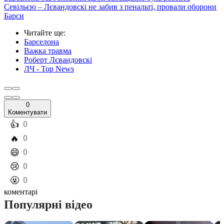
Севільєю – Лєвандовскі не забив з пенальті, провали оборони
Барси
Читайте ще
:
Барселона
Важка травма
Роберт Лєвандовскі
ЛЧ - Top News
0
Коментувати
️👍
0
️🔥
0
️😄
0
️😢
0
️🤬
0
коментарі