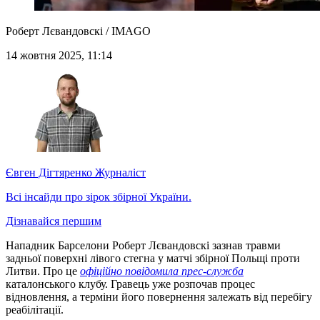
Роберт Лєвандовскі / IMAGO
14 жовтня 2025, 11:14
Євген Дігтяренко
Журналіст
Всі інсайди про зірок збірної України.
Дізнавайся першим
Нападник Барселони Роберт Лєвандовскі зазнав травми
задньої поверхні лівого стегна у матчі збірної Польщі проти
Литви. Про це
офіційно повідомила прес-служба
каталонського клубу. Гравець уже розпочав процес
відновлення, а терміни його повернення залежать від перебігу
реабілітації.