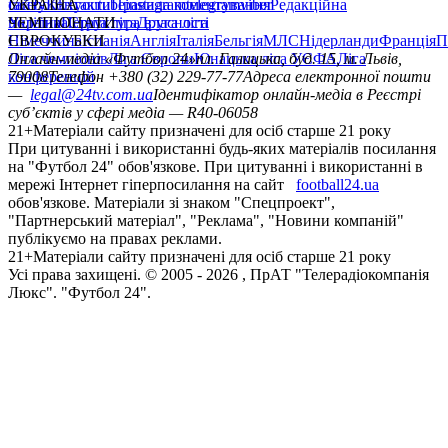
сайту
facebook
УКРАЇНА
Контакти
x
youtube
Правила коментування
instagram
telegram
viber
Редакційна
політика
Україна
ЧЕМПІОНАТИ
Перша ліга
Структура власності
Друга ліга
Німеччина
ЄВРОКУБКИ
Іспанія
Англія
Італія
Бельгія
МЛС
Нідерланди
Франція
П
Ліга чемпіонів
Онлайн-медіа «Футбол 24»
Ліга Європи
Юнацька ліга УЄФА
пл. Галицька, буд. 15, м. Львів,
Ліга
конференцій
79008
Телефон +380 (32) 229-77-77
Адреса електронної пошти
—
legal@24tv.com.ua
Ідентифікатор онлайн-медіа в Реєстрі
суб’єктів у сфері медіа — R40-06058
21+
Матеріали сайту призначені для осіб старше 21 року
При цитуванні і використанні будь-яких матеріалів посилання
на "Футбол 24" обов'язкове. При цитуванні і використанні в
мережі Інтернет гіперпосилання на сайт
football24.ua
обов'язкове. Матеріали зі знаком "Спецпроект",
"Партнерський матеріал", "Реклама", "Новини компаній"
публікуємо на правах реклами.
21+
Матеріали сайту призначені для осіб старше 21 року
Усi права захищенi. © 2005 -
2026
, ПрАТ "Телерадіокомпанія
Люкс". "Футбол 24".