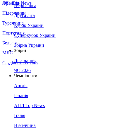
Франція
ЛЧ - Top News
Перша ліга
Нідерланди
Друга ліга
Туреччина
Кубок України
Португалія
Суперкубок України
Бельгія
Збірна України
Збірні
МЛС
Ліга націй
Саудівська Аравія
ЧС 2026
Чемпіонати
Англія
Іспанія
АПЛ Top News
Італія
Німеччина