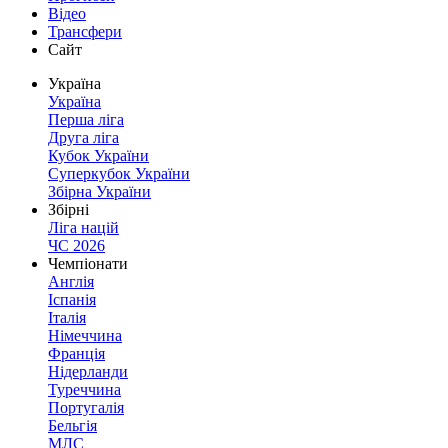
Відео
Трансфери
Сайт
Україна
Україна
Перша ліга
Друга ліга
Кубок України
Суперкубок України
Збірна України
Збірні
Ліга націй
ЧС 2026
Чемпіонати
Англія
Іспанія
Італія
Німеччина
Франція
Нідерланди
Туреччина
Португалія
Бельгія
МЛС