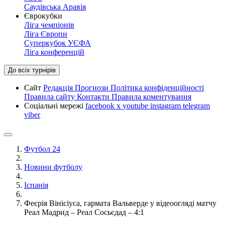
Саудівська Аравія
Єврокубки
Ліга чемпіонів
Ліга Європи
Суперкубок УЄФА
Ліга конференцій
До всіх турнірів
Сайт
Редакція
Прогнози
Політика конфіденційності
Правила сайту
Контакти
Правила коментування
Соціальні мережі
facebook
x
youtube
instagram
telegram
viber
Футбол 24
Новини футболу
Іспанія
Феєрія Вінісіуса, гармата Вальверде у відеоогляді матчу
Реал Мадрид – Реал Сосьєдад – 4:1