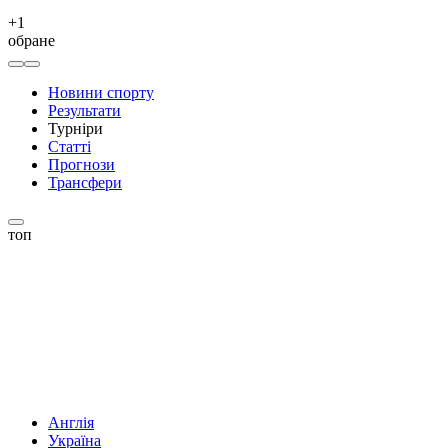
+
1
обране
Новини спорту
Результати
Турніри
Статті
Прогнози
Трансфери
топ
Англія
Україна