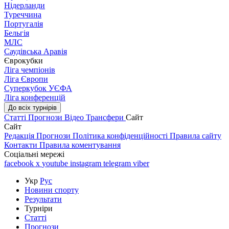
Нідерланди
Туреччина
Португалія
Бельгія
МЛС
Саудівська Аравія
Єврокубки
Ліга чемпіонів
Ліга Європи
Суперкубок УЄФА
Ліга конференцій
До всіх турнірів
Статті
Прогнози
Відео
Трансфери
Сайт
Сайт
Редакція
Прогнози
Політика конфіденційності
Правила сайту
Контакти
Правила коментування
Соціальні мережі
facebook
x
youtube
instagram
telegram
viber
Укр
Рус
Новини спорту
Результати
Турніри
Статті
Прогнози