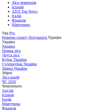
Ліга чемпіонів
Іспанія
АПЛ Top News
Італія
Франція
Німеччина
Укр
Рус
Новини спорту
Результати
Турніри
Україна
Україна
Перша ліга
Друга ліга
Кубок України
Суперкубок України
Збірна України
Збірні
Ліга націй
ЧС 2026
Чемпіонати
Англія
Іспанія
Італія
Німеччина
Франція