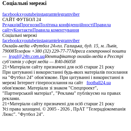
Соціальні мережі
facebook
x
youtube
instagram
telegram
viber
САЙТ ФУТБОЛ 24
Редакція
Прогнози
Політика конфіденційності
Правила
сайту
Контакти
Правила коментування
Соціальні мережі
facebook
x
youtube
instagram
telegram
viber
Онлайн-медіа «Футбол 24»
пл. Галицька, буд. 15, м. Львів,
79008
Телефон +380 (32) 229-77-77
Адреса електронної пошти
—
legal@24tv.com.ua
Ідентифікатор онлайн-медіа в Реєстрі
суб’єктів у сфері медіа — R40-06058
21+
Матеріали сайту призначені для осіб старше 21 року
При цитуванні і використанні будь-яких матеріалів посилання
на "Футбол 24" обов'язкове. При цитуванні і використанні в
мережі Інтернет гіперпосилання на сайт
football24.ua
обов'язкове. Матеріали зі знаком "Спецпроект",
"Партнерський матеріал", "Реклама" публікуємо на правах
реклами.
21+
Матеріали сайту призначені для осіб старше 21 року
Усi права захищенi. © 2005 -
2026
, ПрАТ "Телерадіокомпанія
Люкс". "Футбол 24".