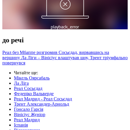
до речі
Реал без Мбаппе розгромив Сосьєдад, вирвавшись на
вершину Ла Ліги – Вінісіус влаштував шоу, Трент тріумфально
повернувся
Читайте ще
:
Мікель Оярсабаль
Ла Ліга
Реал Сосьєдад
Федеріко Вальверде
Реал Мадрид - Реал Сосьєдад
Трент Александер-Арнольд
Гонсало Гарсія
Вінісіус Жуніор
Реал Мадрид
Іспанія