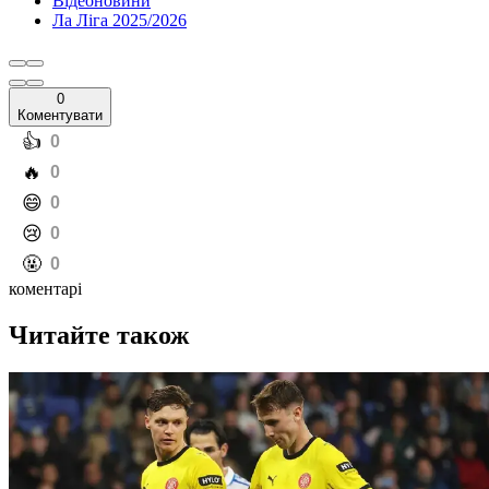
Відеоновини
Ла Ліга 2025/2026
0
Коментувати
️👍
0
️🔥
0
️😄
0
️😢
0
️🤬
0
коментарі
Читайте також