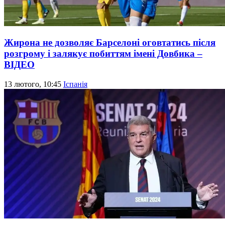
Жирона не дозволяє Барселоні оговтатись після
розгрому і залякує побиттям імені Довбика –
ВІДЕО
13 лютого, 10:45
Іспанія