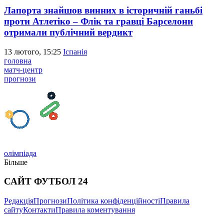
Лапорта знайшов винних в історичній ганьбі
проти Атлетіко – Флік та гравці Барселони
отримали публічний вердикт
13 лютого, 15:25
Іспанія
головна
матч-центр
прогнози
олімпіада
Більше
САЙТ ФУТБОЛ 24
Редакція
Прогнози
Політика конфіденційності
Правила
сайту
Контакти
Правила коментування