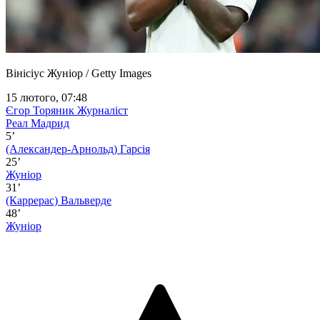
Вінісіус Жуніор / Getty Images
15 лютого, 07:48
Єгор Торяник
Журналіст
Реал Мадрид
5’
(Александер-Арнольд)
Гарсія
25’
Жуніор
31’
(Каррерас)
Вальверде
48’
Жуніор