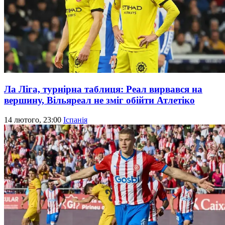
Ла Ліга, турнірна таблиця: Реал вирвався на
вершину, Вільяреал не зміг обійти Атлетіко
14 лютого, 23:00
Іспанія