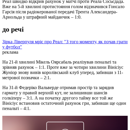
Реал швидко відкрив рахунок у матчі проти Реала Сосьєдада.
Вже на 5-й хвилині протистояння голом відзначився Гонсало
Гарсія після радіокерованої передачі Трента Александера-
Арнольда у штрафний майданчик – 1:0.
до речі
Зірка Ліверпуля мріє про Реал: "З того моменту, як почав грати
у футбол"
реклама
На 21-й хвилині Мікель Оярсабаль реалізував пенальті та
зрівняв рахунок – 1:1. Проте вже за чотири хвилини Вінісіус
Жуніор знову вивів королівський клуб уперед, забивши з 11-
метрової позначки – 2:1.
На 31-й Федеріко Вальверде отримав простір та зарядив
гармату у правий верхній кут, не залишивши шансів
голкіперу – 3:1. А на початку другого тайму все той же
Вінісіус встановив остаточний рахунок гри, забивши ще один
пенальті – 4:1.