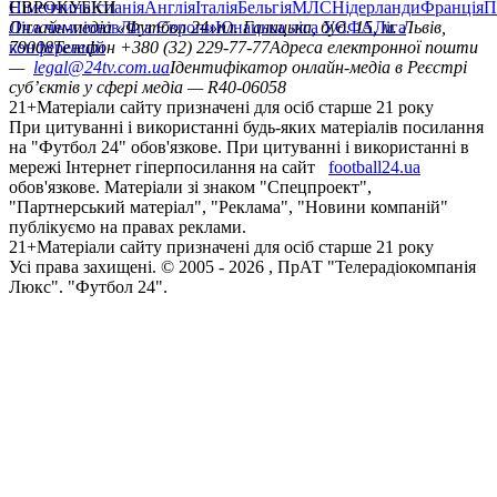
Німеччина
ЄВРОКУБКИ
Іспанія
Англія
Італія
Бельгія
МЛС
Нідерланди
Франція
П
Ліга чемпіонів
Онлайн-медіа «Футбол 24»
Ліга Європи
Юнацька ліга УЄФА
пл. Галицька, буд. 15, м. Львів,
Ліга
конференцій
79008
Телефон +380 (32) 229-77-77
Адреса електронної пошти
—
legal@24tv.com.ua
Ідентифікатор онлайн-медіа в Реєстрі
суб’єктів у сфері медіа — R40-06058
21+
Матеріали сайту призначені для осіб старше 21 року
При цитуванні і використанні будь-яких матеріалів посилання
на "Футбол 24" обов'язкове. При цитуванні і використанні в
мережі Інтернет гіперпосилання на сайт
football24.ua
обов'язкове. Матеріали зі знаком "Спецпроект",
"Партнерський матеріал", "Реклама", "Новини компаній"
публікуємо на правах реклами.
21+
Матеріали сайту призначені для осіб старше 21 року
Усi права захищенi. © 2005 -
2026
, ПрАТ "Телерадіокомпанія
Люкс". "Футбол 24".