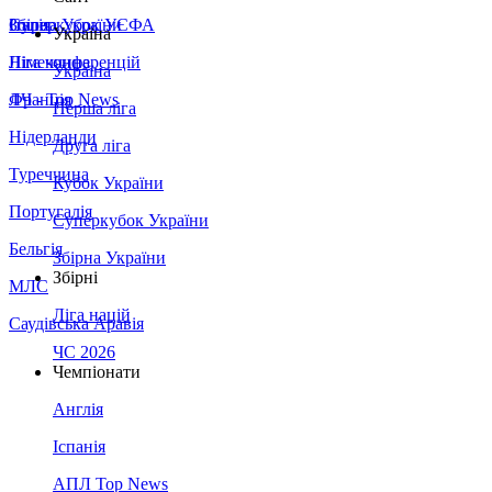
Збірна України
Італія
Суперкубок УЄФА
Україна
Німеччина
Ліга конференцій
Україна
Франція
ЛЧ - Top News
Перша ліга
Нідерланди
Друга ліга
Туреччина
Кубок України
Португалія
Суперкубок України
Бельгія
Збірна України
Збірні
МЛС
Ліга націй
Саудівська Аравія
ЧС 2026
Чемпіонати
Англія
Іспанія
АПЛ Top News