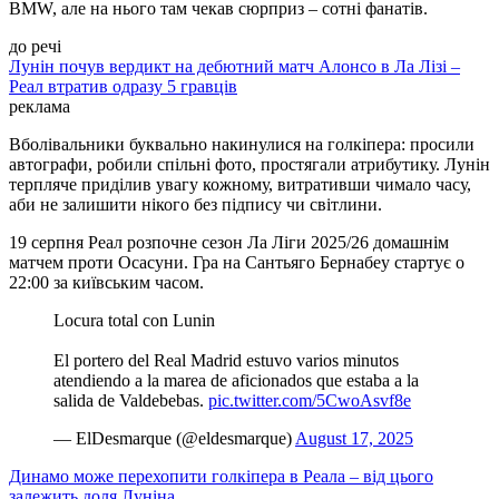
BMW, але на нього там чекав сюрприз – сотні фанатів.
до речі
Лунін почув вердикт на дебютний матч Алонсо в Ла Лізі –
Реал втратив одразу 5 гравців
реклама
Вболівальники буквально накинулися на голкіпера: просили
автографи, робили спільні фото, простягали атрибутику. Лунін
терпляче приділив увагу кожному, витративши чимало часу,
аби не залишити нікого без підпису чи світлини.
19 серпня Реал розпочне сезон Ла Ліги 2025/26 домашнім
матчем проти Осасуни. Гра на Сантьяго Бернабеу стартує о
22:00 за київським часом.
Locura total con Lunin
El portero del Real Madrid estuvo varios minutos
atendiendo a la marea de aficionados que estaba a la
salida de Valdebebas.
pic.twitter.com/5CwoAsvf8e
— ElDesmarque (@eldesmarque)
August 17, 2025
Динамо може перехопити голкіпера в Реала – від цього
залежить доля Луніна