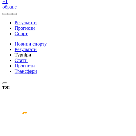
+
1
обране
Результати
Прогнози
Спорт
Новини спорту
Результати
Турніри
Статті
Прогнози
Трансфери
топ