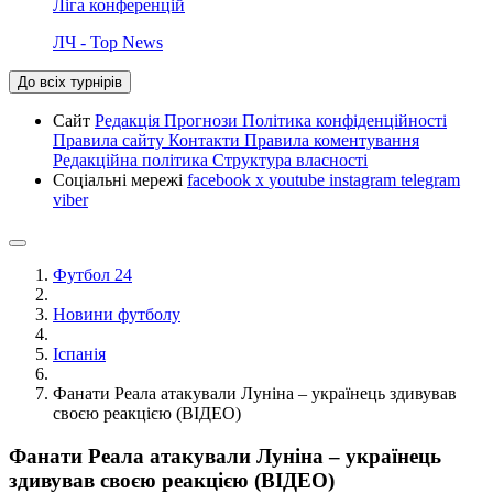
Ліга конференцій
ЛЧ - Top News
До всіх турнірів
Сайт
Редакція
Прогнози
Політика конфіденційності
Правила сайту
Контакти
Правила коментування
Редакційна політика
Структура власності
Соціальні мережі
facebook
x
youtube
instagram
telegram
viber
Футбол 24
Новини футболу
Іспанія
Фанати Реала атакували Луніна – українець здивував
своєю реакцією (ВІДЕО)
Фанати Реала атакували Луніна – українець
здивував своєю реакцією (ВІДЕО)