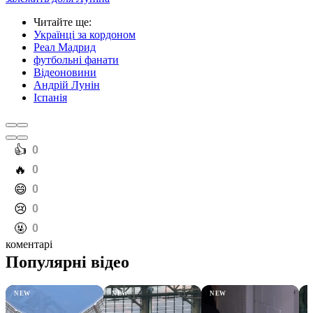
Читайте ще
:
Українці за кордоном
Реал Мадрид
футбольні фанати
Відеоновини
Андрій Лунін
Іспанія
️👍
0
️🔥
0
️😄
0
️😢
0
️🤬
0
коментарі