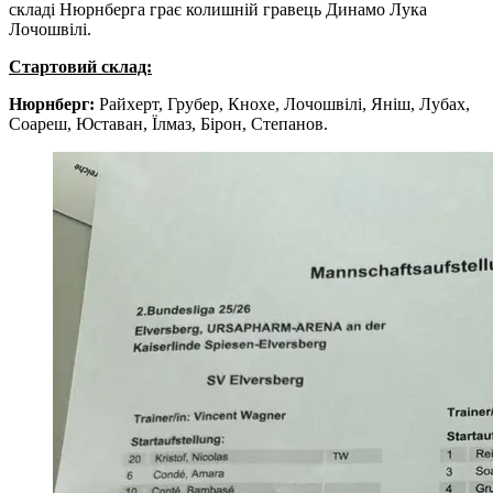
складі Нюрнберга грає колишній гравець Динамо Лука
Лочошвілі.
Стартовий склад:
Нюрнберг:
Райхерт, Грубер, Кнохе, Лочошвілі, Яніш, Лубах,
Соареш, Юставан, Їлмаз, Бірон, Степанов.