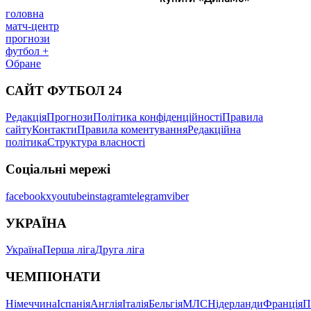
головна
матч-центр
прогнози
футбол +
Обране
САЙТ ФУТБОЛ 24
Редакція
Прогнози
Політика конфіденційності
Правила
сайту
Контакти
Правила коментування
Редакційна
політика
Структура власності
Соціальні мережі
facebook
x
youtube
instagram
telegram
viber
УКРАЇНА
Україна
Перша ліга
Друга ліга
ЧЕМПІОНАТИ
Німеччина
Іспанія
Англія
Італія
Бельгія
МЛС
Нідерланди
Франція
П