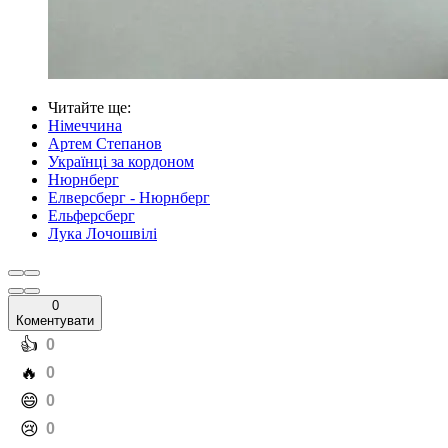
Читайте ще
:
Німеччина
Артем Степанов
Українці за кордоном
Нюрнберг
Елверсберг - Нюрнберг
Ельферсберг
Лука Лочошвілі
0
Коментувати
️👍
0
️🔥
0
️😄
0
️😢
0