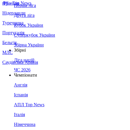
Франція
ЛЧ - Top News
Перша ліга
Нідерланди
Друга ліга
Туреччина
Кубок України
Португалія
Суперкубок України
Бельгія
Збірна України
Збірні
МЛС
Ліга націй
Саудівська Аравія
ЧС 2026
Чемпіонати
Англія
Іспанія
АПЛ Top News
Італія
Німеччина