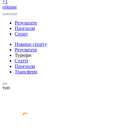
+
1
обране
Результати
Прогнози
Спорт
Новини спорту
Результати
Турніри
Статті
Прогнози
Трансфери
топ