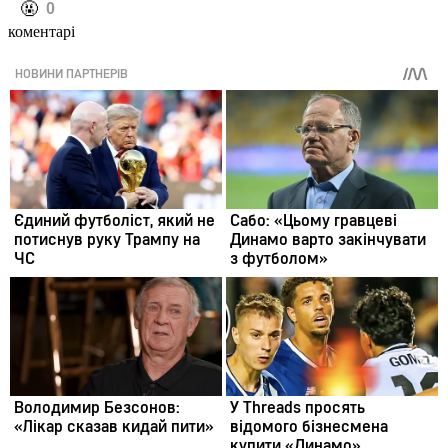
️🤬
0
коментарі