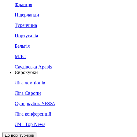
Франція
Нідерланди
Туреччина
Португалія
Бельгія
МЛС
Саудівська Аравія
Єврокубки
Ліга чемпіонів
Ліга Європи
Суперкубок УЄФА
Ліга конференцій
ЛЧ - Top News
До всіх турнірів