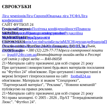
ЄВРОКУБКИ
Ліга чемпіонів
Ліга Європи
Юнацька ліга УЄФА
Ліга
конференцій
САЙТ ФУТБОЛ 24
Редакція
Соціальні мережі
Прогнози
Політика конфіденційності
Правила
сайту
facebook
УКРАЇНА
Контакти
x
youtube
Правила коментування
instagram
telegram
viber
Редакційна
політика
Україна
ЧЕМПІОНАТИ
Перша ліга
Структура власності
Друга ліга
Німеччина
ЄВРОКУБКИ
Іспанія
Англія
Італія
Бельгія
МЛС
Нідерланди
Франція
П
Ліга чемпіонів
Онлайн-медіа «Футбол 24»
Ліга Європи
Юнацька ліга УЄФА
пл. Галицька, буд. 15, м. Львів,
Ліга
конференцій
79008
Телефон +380 (32) 229-77-77
Адреса електронної пошти
—
legal@24tv.com.ua
Ідентифікатор онлайн-медіа в Реєстрі
суб’єктів у сфері медіа — R40-06058
21+
Матеріали сайту призначені для осіб старше 21 року
При цитуванні і використанні будь-яких матеріалів посилання
на "Футбол 24" обов'язкове. При цитуванні і використанні в
мережі Інтернет гіперпосилання на сайт
football24.ua
обов'язкове. Матеріали зі знаком "Спецпроект",
"Партнерський матеріал", "Реклама", "Новини компаній"
публікуємо на правах реклами.
21+
Матеріали сайту призначені для осіб старше 21 року
Усi права захищенi. © 2005 -
2026
, ПрАТ "Телерадіокомпанія
Люкс". "Футбол 24".