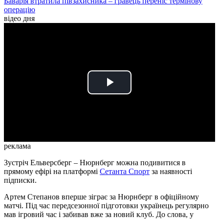
Баварія втратила півзахисника – гравець переніс термінову
операцію
відео дня
Play
Video
реклама
Зустріч Ельверсберг – Нюрнберг можна подивитися в
прямому ефірі на платформі
Сетанта Спорт
за наявності
підписки.
Артем Степанов вперше зіграє за Нюрнберг в офіційному
матчі. Під час передсезонної підготовки українець регулярно
мав ігровий час і забивав вже за новий клуб. До слова, у