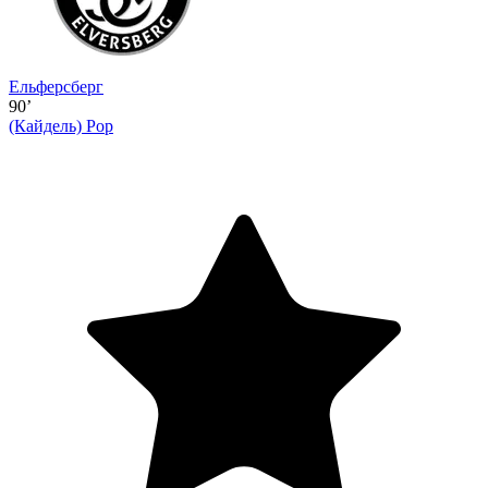
Ельферсберг
90’
(Кайдель)
Рор