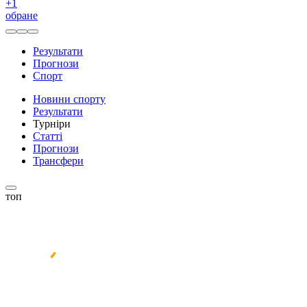
+
1
обране
Результати
Прогнози
Спорт
Новини спорту
Результати
Турніри
Статті
Прогнози
Трансфери
топ