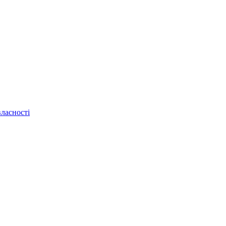
ласності