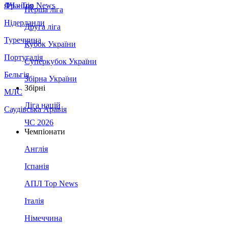
Франція
ЛЧ - Top News
Перша ліга
Нідерланди
Друга ліга
Туреччина
Кубок України
Португалія
Суперкубок України
Бельгія
Збірна України
Збірні
МЛС
Ліга націй
Саудівська Аравія
ЧС 2026
Чемпіонати
Англія
Іспанія
АПЛ Top News
Італія
Німеччина