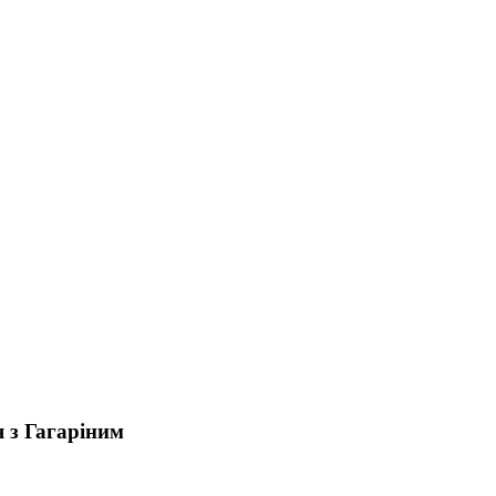
я з Гагаріним
.