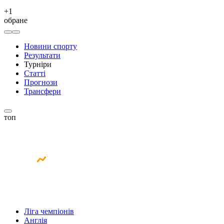
+
1
обране
Новини спорту
Результати
Турніри
Статті
Прогнози
Трансфери
топ
Ліга чемпіонів
Англія