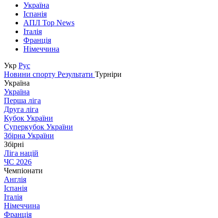
Україна
Іспанія
АПЛ Top News
Італія
Франція
Німеччина
Укр
Рус
Новини спорту
Результати
Турніри
Україна
Україна
Перша ліга
Друга ліга
Кубок України
Суперкубок України
Збірна України
Збірні
Ліга націй
ЧС 2026
Чемпіонати
Англія
Іспанія
Італія
Німеччина
Франція