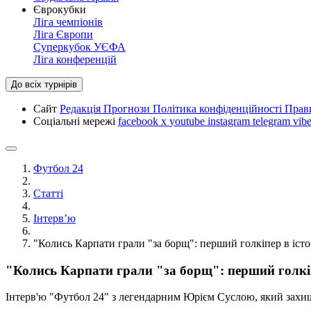
Єврокубки
Ліга чемпіонів
Ліга Європи
Суперкубок УЄФА
Ліга конференцій
До всіх турнірів
Сайт
Редакція
Прогнози
Політика конфіденційності
Прав
Соціальні мережі
facebook
x
youtube
instagram
telegram
vibe
Футбол 24
Статті
Інтерв’ю
"Колись Карпати грали "за борщ": перший голкіпер в істор
"Колись Карпати грали "за борщ": перший голкіпе
Інтерв'ю "Футбол 24" з легендарним Юрієм Суслою, який захищ