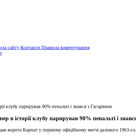
ила сайту
Контакти
Правила коментування
r
ії клубу парирував 90% пенальті і знався з Гагаріним
р в історії клубу парирував 90% пенальті і знавс
ав ворота Карпат у першому офіційному матчі далекого 1963-го