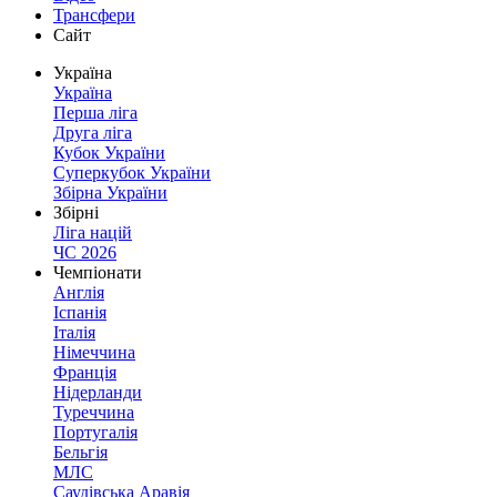
Трансфери
Сайт
Україна
Україна
Перша ліга
Друга ліга
Кубок України
Суперкубок України
Збірна України
Збірні
Ліга націй
ЧС 2026
Чемпіонати
Англія
Іспанія
Італія
Німеччина
Франція
Нідерланди
Туреччина
Португалія
Бельгія
МЛС
Саудівська Аравія