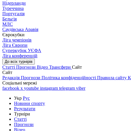
Нідерланди
Туреччина
Португалія
Бельгія
МЛС
Саудівська Аравія
Єврокубки
Ліга чемпіонів
Ліга Європи
Суперкубок УЄФА
Ліга конференцій
До всіх турнірів
Статті
Прогнози
Відео
Трансфери
Сайт
Сайт
Редакція
Прогнози
Політика конфіденційності
Правила сайту
К
Соціальні мережі
facebook
x
youtube
instagram
telegram
viber
Укр
Рус
Новини спорту
Результати
Турніри
Статті
Прогнози
Відео