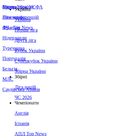
Збірна України
Італія
Суперкубок УЄФА
Україна
Німеччина
Ліга конференцій
Україна
Франція
ЛЧ - Top News
Перша ліга
Нідерланди
Друга ліга
Туреччина
Кубок України
Португалія
Суперкубок України
Бельгія
Збірна України
Збірні
МЛС
Ліга націй
Саудівська Аравія
ЧС 2026
Чемпіонати
Англія
Іспанія
АПЛ Top News