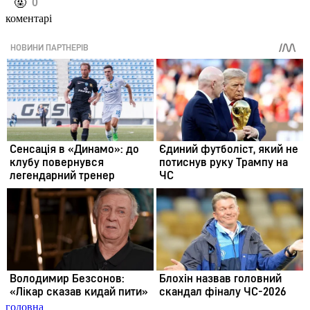
️🤬
0
коментарі
головна