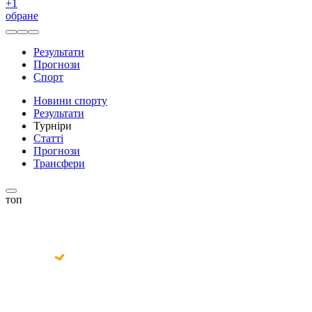
+
1
обране
Результати
Прогнози
Спорт
Новини спорту
Результати
Турніри
Статті
Прогнози
Трансфери
топ