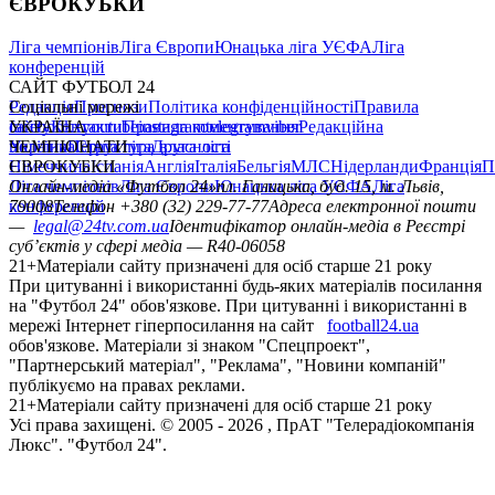
ЄВРОКУБКИ
Ліга чемпіонів
Ліга Європи
Юнацька ліга УЄФА
Ліга
конференцій
САЙТ ФУТБОЛ 24
Редакція
Соціальні мережі
Прогнози
Політика конфіденційності
Правила
сайту
facebook
УКРАЇНА
Контакти
x
youtube
Правила коментування
instagram
telegram
viber
Редакційна
політика
Україна
ЧЕМПІОНАТИ
Перша ліга
Структура власності
Друга ліга
Німеччина
ЄВРОКУБКИ
Іспанія
Англія
Італія
Бельгія
МЛС
Нідерланди
Франція
П
Ліга чемпіонів
Онлайн-медіа «Футбол 24»
Ліга Європи
Юнацька ліга УЄФА
пл. Галицька, буд. 15, м. Львів,
Ліга
конференцій
79008
Телефон +380 (32) 229-77-77
Адреса електронної пошти
—
legal@24tv.com.ua
Ідентифікатор онлайн-медіа в Реєстрі
суб’єктів у сфері медіа — R40-06058
21+
Матеріали сайту призначені для осіб старше 21 року
При цитуванні і використанні будь-яких матеріалів посилання
на "Футбол 24" обов'язкове. При цитуванні і використанні в
мережі Інтернет гіперпосилання на сайт
football24.ua
обов'язкове. Матеріали зі знаком "Спецпроект",
"Партнерський матеріал", "Реклама", "Новини компаній"
публікуємо на правах реклами.
21+
Матеріали сайту призначені для осіб старше 21 року
Усi права захищенi. © 2005 -
2026
, ПрАТ "Телерадіокомпанія
Люкс". "Футбол 24".