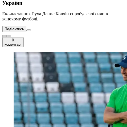
України
Екс-наставник Руха Денис Колчін спробує свої сили в
жіночому футболі.
Поділитись
0
коментарі