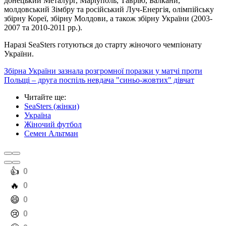
донецький Металург, Маріуполь, Таврію, Балкани,
молдовський Зімбру та російський Луч-Енергія, олімпійську
збірну Кореї, збірну Молдови, а також збірну України (2003-
2007 та 2010-2011 рр.).
Наразі SeaSters готуються до старту жіночого чемпіонату
України.
Збірна України зазнала розгромної поразки у матчі проти
Польщі – друга поспіль невдача "синьо-жовтих" дівчат
Читайте ще
:
SeaSters (жінки)
Україна
Жіночий футбол
Семен Альтман
️👍
0
️🔥
0
️😄
0
️😢
0