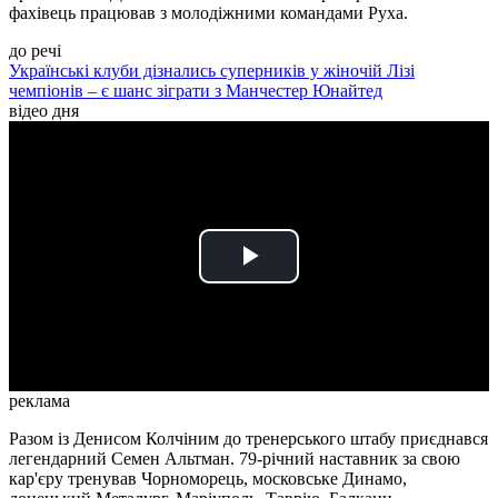
фахівець працював з молодіжними командами Руха.
до речі
Українські клуби дізнались суперників у жіночій Лізі
чемпіонів – є шанс зіграти з Манчестер Юнайтед
відео дня
Play
Video
реклама
Разом із Денисом Колчіним до тренерського штабу приєднався
легендарний Семен Альтман. 79-річний наставник за свою
кар'єру тренував Чорноморець, московське Динамо,