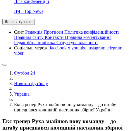
Ліга конференцій
ЛЧ - Top News
До всіх турнірів
Сайт
Редакція
Прогнози
Політика конфіденційності
Правила сайту
Контакти
Правила коментування
Редакційна політика
Структура власності
Соціальні мережі
facebook
x
youtube
instagram
telegram
viber
Футбол 24
Новини футболу
Україна
Екс-тренер Руха знайшов нову команду – до штабу
приєднався колишній наставник збірної України
Екс-тренер Руха знайшов нову команду – до
штабу приєднався колишній наставник збірної