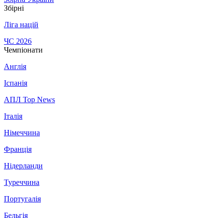
Збірні
Ліга націй
ЧС 2026
Чемпіонати
Англія
Іспанія
АПЛ Top News
Італія
Німеччина
Франція
Нідерланди
Туреччина
Португалія
Бельгія