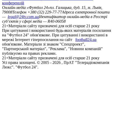
конференцій
Онлайн-медіа «Футбол 24»
пл. Галицька, буд. 15, м. Львів,
79008
Телефон +380 (32) 229-77-77
Адреса електронної пошти
—
legal@24tv.com.ua
Ідентифікатор онлайн-медіа в Реєстрі
суб’єктів у сфері медіа — R40-06058
21+
Матеріали сайту призначені для осіб старше 21 року
При цитуванні і використанні будь-яких матеріалів посилання
на "Футбол 24" обов'язкове. При цитуванні і використанні в
мережі Інтернет гіперпосилання на сайт
football24.ua
обов'язкове. Матеріали зі знаком "Спецпроект",
"Партнерський матеріал", "Реклама", "Новини компаній"
публікуємо на правах реклами.
21+
Матеріали сайту призначені для осіб старше 21 року
Усi права захищенi. © 2005 -
2026
, ПрАТ "Телерадіокомпанія
Люкс". "Футбол 24".