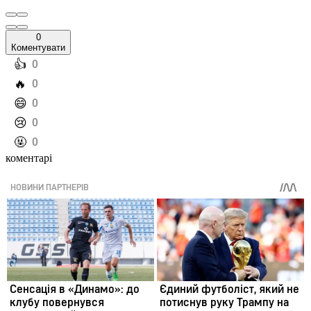
0
Коментувати
️👍
0
️🔥
0
️😄
0
️😢
0
️🤬
0
коментарі