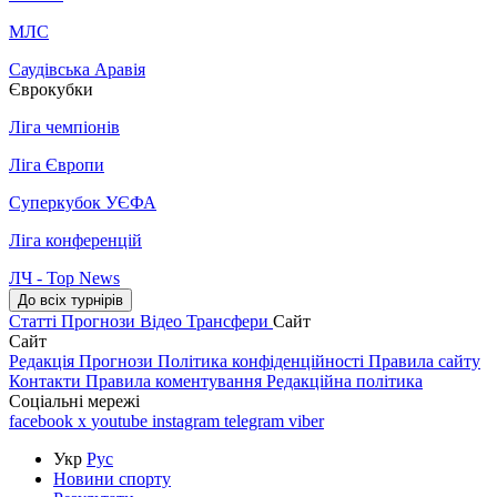
МЛС
Саудівська Аравія
Єврокубки
Ліга чемпіонів
Ліга Європи
Суперкубок УЄФА
Ліга конференцій
ЛЧ - Top News
До всіх турнірів
Статті
Прогнози
Відео
Трансфери
Сайт
Сайт
Редакція
Прогнози
Політика конфіденційності
Правила сайту
Контакти
Правила коментування
Редакційна політика
Соціальні мережі
facebook
x
youtube
instagram
telegram
viber
Укр
Рус
Новини спорту