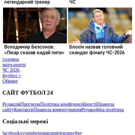
головна
матч-центр
ЧС 2026
футбол +
Обране
САЙТ ФУТБОЛ 24
Редакція
Прогнози
Політика конфіденційності
Правила
сайту
Контакти
Правила коментування
Редакційна політика
Соціальні мережі
facebook
x
youtube
instagram
telegram
viber