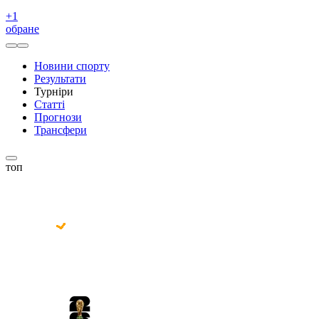
+
1
обране
Новини спорту
Результати
Турніри
Статті
Прогнози
Трансфери
топ