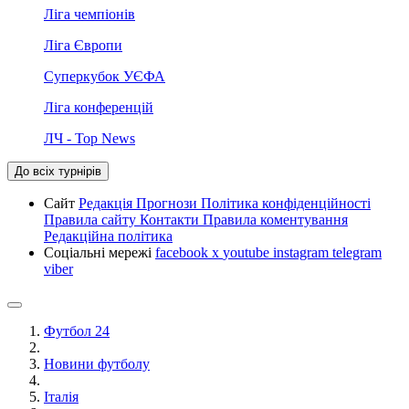
Ліга чемпіонів
Ліга Європи
Суперкубок УЄФА
Ліга конференцій
ЛЧ - Top News
До всіх турнірів
Сайт
Редакція
Прогнози
Політика конфіденційності
Правила сайту
Контакти
Правила коментування
Редакційна політика
Соціальні мережі
facebook
x
youtube
instagram
telegram
viber
Футбол 24
Новини футболу
Італія