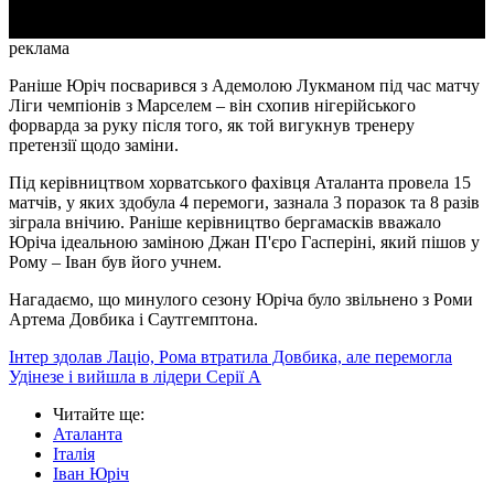
реклама
Раніше Юріч посварився з Адемолою Лукманом під час матчу
Ліги чемпіонів з Марселем – він схопив нігерійського
форварда за руку після того, як той вигукнув тренеру
претензії щодо заміни.
Під керівництвом хорватського фахівця Аталанта провела 15
матчів, у яких здобула 4 перемоги, зазнала 3 поразок та 8 разів
зіграла внічию. Раніше керівництво бергамасків вважало
Юріча ідеальною заміною Джан П'єро Гасперіні, який пішов у
Рому – Іван був його учнем.
Нагадаємо, що минулого сезону Юріча було звільнено з Роми
Артема Довбика і Саутгемптона.
Інтер здолав Лаціо, Рома втратила Довбика, але перемогла
Удінезе і вийшла в лідери Серії А
Читайте ще
:
Аталанта
Італія
Іван Юріч