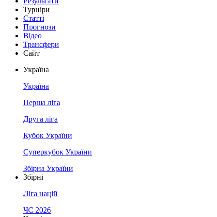
Результати
Турніри
Статті
Прогнози
Відео
Трансфери
Сайт
Україна
Україна
Перша ліга
Друга ліга
Кубок України
Суперкубок України
Збірна України
Збірні
Ліга націй
ЧС 2026