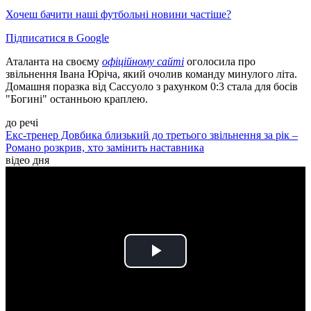
Хочеш бачити наші футбольні новини частіше?
Підписатися в Google
Аталанта на своєму
офіційному сайті
оголосила про
звільнення Івана Юріча, який очолив команду минулого літа.
Домашня поразка від Сассуоло з рахунком 0:3 стала для босів
"Богині" останньою краплею.
до речі
Екс-тренер Довбика близький до третього звільнення за рік –
Романо розкрив, хто замінить наставника
відео дня
Play
Video