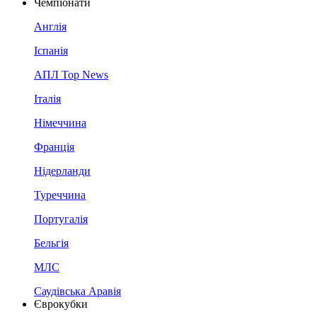
Чемпіонати
Англія
Іспанія
АПЛ Top News
Італія
Німеччина
Франція
Нідерланди
Туреччина
Португалія
Бельгія
МЛС
Саудівська Аравія
Єврокубки