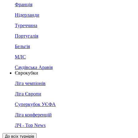
Франція
Нідерланди
Туреччина
Португалія
Бельгія
МЛС
Саудівська Аравія
Єврокубки
Ліга чемпіонів
Ліга Європи
Суперкубок УЄФА
Ліга конференцій
ЛЧ - Top News
До всіх турнірів