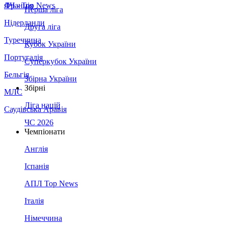
Франція
ЛЧ - Top News
Перша ліга
Нідерланди
Друга ліга
Туреччина
Кубок України
Португалія
Суперкубок України
Бельгія
Збірна України
Збірні
МЛС
Ліга націй
Саудівська Аравія
ЧС 2026
Чемпіонати
Англія
Іспанія
АПЛ Top News
Італія
Німеччина