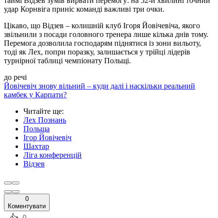
таймі Відзев зумів вирвати перемогу: на 52-й хвилині точний
удар Корнвіга приніс команді важливі три очки.
Цікаво, що Відзев – колишній клуб Ігоря Йовічевіча, якого
звільнили з посади головного тренера лише кілька днів тому.
Перемога дозволила господарям піднятися із зони вильоту,
тоді як Лех, попри поразку, залишається у трійці лідерів
турнірної таблиці чемпіонату Польщі.
до речі
Йовічевіч знову вільний – куди далі і наскільки реальний
камбек у Карпати?
Читайте ще
:
Лех Познань
Польща
Ігор Йовічевіч
Шахтар
Ліга конференцій
Відзев
0
Коментувати
0