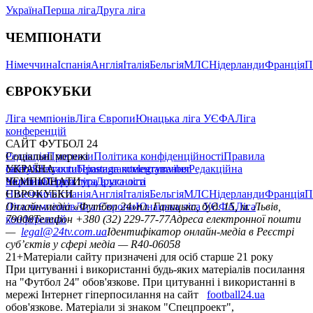
Україна
Перша ліга
Друга ліга
ЧЕМПІОНАТИ
Німеччина
Іспанія
Англія
Італія
Бельгія
МЛС
Нідерланди
Франція
П
ЄВРОКУБКИ
Ліга чемпіонів
Ліга Європи
Юнацька ліга УЄФА
Ліга
конференцій
САЙТ ФУТБОЛ 24
Редакція
Соціальні мережі
Прогнози
Політика конфіденційності
Правила
сайту
facebook
УКРАЇНА
Контакти
x
youtube
Правила коментування
instagram
telegram
viber
Редакційна
політика
Україна
ЧЕМПІОНАТИ
Перша ліга
Структура власності
Друга ліга
Німеччина
ЄВРОКУБКИ
Іспанія
Англія
Італія
Бельгія
МЛС
Нідерланди
Франція
П
Ліга чемпіонів
Онлайн-медіа «Футбол 24»
Ліга Європи
Юнацька ліга УЄФА
пл. Галицька, буд. 15, м. Львів,
Ліга
конференцій
79008
Телефон +380 (32) 229-77-77
Адреса електронної пошти
—
legal@24tv.com.ua
Ідентифікатор онлайн-медіа в Реєстрі
суб’єктів у сфері медіа — R40-06058
21+
Матеріали сайту призначені для осіб старше 21 року
При цитуванні і використанні будь-яких матеріалів посилання
на "Футбол 24" обов'язкове. При цитуванні і використанні в
мережі Інтернет гіперпосилання на сайт
football24.ua
обов'язкове. Матеріали зі знаком "Спецпроект",