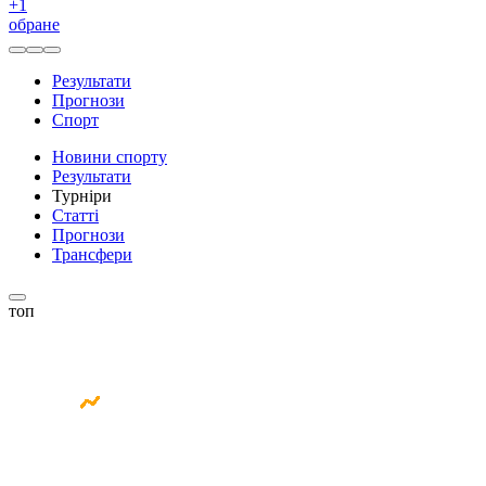
+
1
обране
Результати
Прогнози
Спорт
Новини спорту
Результати
Турніри
Статті
Прогнози
Трансфери
топ