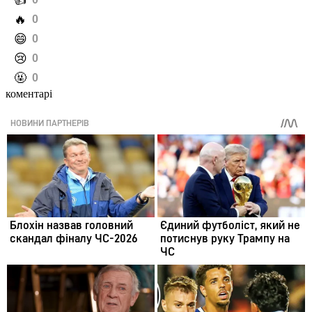
️👍
️🔥
0
️😄
0
️😢
0
️🤬
0
коментарі