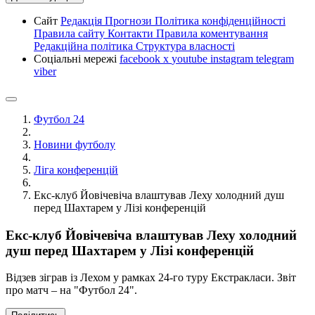
Сайт
Редакція
Прогнози
Політика конфіденційності
Правила сайту
Контакти
Правила коментування
Редакційна політика
Структура власності
Соціальні мережі
facebook
x
youtube
instagram
telegram
viber
Футбол 24
Новини футболу
Ліга конференцій
Екс-клуб Йовічевіча влаштував Леху холодний душ
перед Шахтарем у Лізі конференцій
Екс-клуб Йовічевіча влаштував Леху холодний
душ перед Шахтарем у Лізі конференцій
Відзев зіграв із Лехом у рамках 24-го туру Екстракласи. Звіт
про матч – на "Футбол 24".