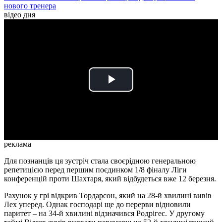
нового тренера
відео дня
Play
Video
реклама
Для познанців ця зустріч стала своєрідною генеральною
репетицією перед першим поєдинком 1/8 фіналу Ліги
конференцій проти Шахтаря, який відбудеться вже 12 березня.
Рахунок у грі відкрив Тордарсон, який на 28-й хвилині вивів
Лех уперед. Однак господарі ще до перерви відновили
паритет – на 34-й хвилині відзначився Родрігес. У другому