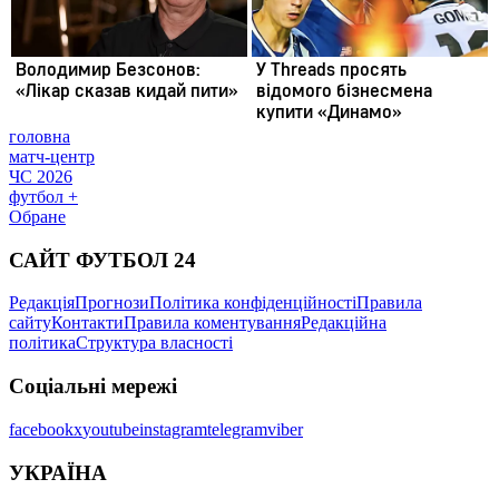
головна
матч-центр
ЧС 2026
футбол +
Обране
САЙТ ФУТБОЛ 24
Редакція
Прогнози
Політика конфіденційності
Правила
сайту
Контакти
Правила коментування
Редакційна
політика
Структура власності
Соціальні мережі
facebook
x
youtube
instagram
telegram
viber
УКРАЇНА