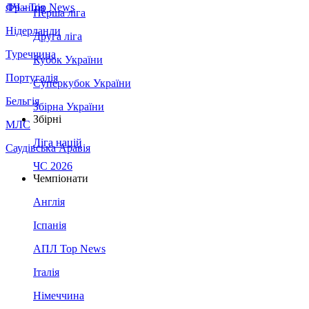
Франція
ЛЧ - Top News
Перша ліга
Нідерланди
Друга ліга
Туреччина
Кубок України
Португалія
Суперкубок України
Бельгія
Збірна України
Збірні
МЛС
Ліга націй
Саудівська Аравія
ЧС 2026
Чемпіонати
Англія
Іспанія
АПЛ Top News
Італія
Німеччина