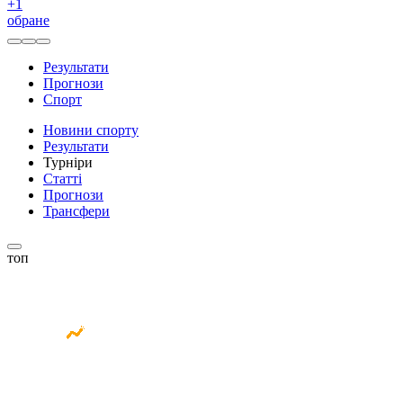
+
1
обране
Результати
Прогнози
Спорт
Новини спорту
Результати
Турніри
Статті
Прогнози
Трансфери
топ