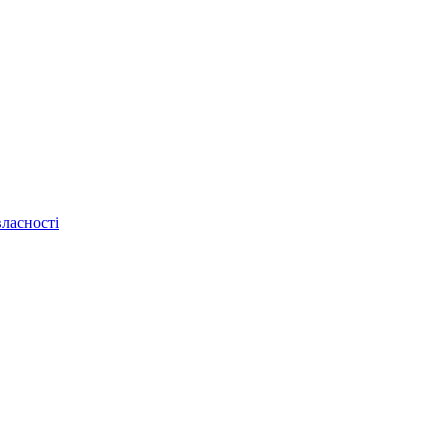
ласності