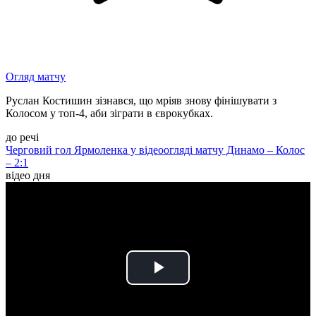
Огляд матчу
Руслан Костишин зізнався, що мріяв знову фінішувати з
Колосом у топ-4, аби зіграти в єврокубках.
до речі
Черговий гол Ярмоленка у відеоогляді матчу Динамо – Колос
– 2:1
відео дня
Play
Video