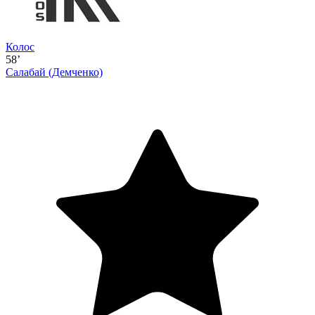
Колос
58’
Салабай
(Демченко)