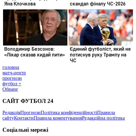
головна
матч-центр
прогнози
футбол +
Обране
САЙТ ФУТБОЛ 24
Редакція
Прогнози
Політика конфіденційності
Правила
сайту
Контакти
Правила коментування
Редакційна політика
Соціальні мережі