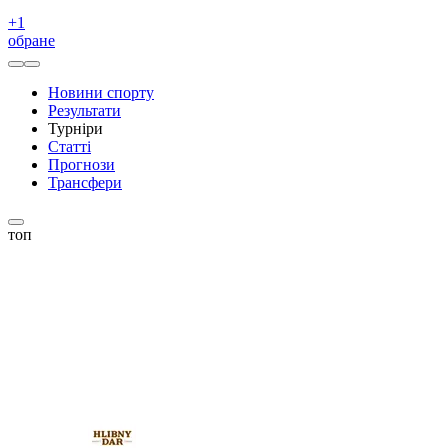
+
1
обране
Новини спорту
Результати
Турніри
Статті
Прогнози
Трансфери
топ