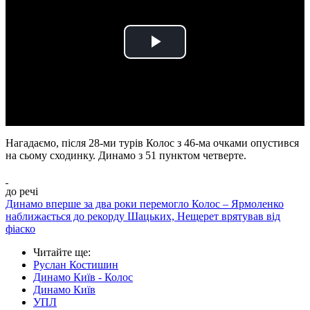
Play
Video
Нагадаємо, після 28-ми турів Колос з 46-ма очками опустився
на сьому сходинку. Динамо з 51 пунктом четверте.
до речі
Динамо вперше за два роки перемогло Колос – Ярмоленко
наближається до рекорду Шацьких, Нещерет врятував від
фіаско
Читайте ще
:
Руслан Костишин
Динамо Київ - Колос
Динамо Київ
УПЛ