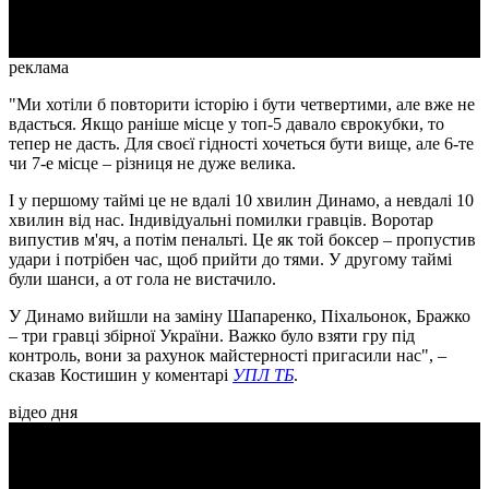
реклама
"Ми хотіли б повторити історію і бути четвертими, але вже не
вдасться. Якщо раніше місце у топ-5 давало єврокубки, то
тепер не дасть. Для своєї гідності хочеться бути вище, але 6-те
чи 7-е місце – різниця не дуже велика.
І у першому таймі це не вдалі 10 хвилин Динамо, а невдалі 10
хвилин від нас. Індивідуальні помилки гравців. Воротар
випустив м'яч, а потім пенальті. Це як той боксер – пропустив
удари і потрібен час, щоб прийти до тями. У другому таймі
були шанси, а от гола не вистачило.
У Динамо вийшли на заміну Шапаренко, Піхальонок, Бражко
– три гравці збірної України. Важко було взяти гру під
контроль, вони за рахунок майстерності пригасили нас", –
сказав Костишин у коментарі
УПЛ ТБ
.
відео дня