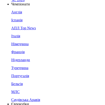
Чемпіонати
Англія
Іспанія
АПЛ Top News
Італія
Німеччина
Франція
Нідерланди
Туреччина
Португалія
Бельгія
МЛС
Саудівська Аравія
Єврокубки