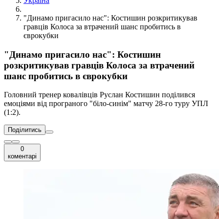
Україна
"Динамо пригасило нас": Костишин розкритикував
гравців Колоса за втрачений шанс пробитись в
єврокубки
"Динамо пригасило нас": Костишин
розкритикував гравців Колоса за втрачений
шанс пробитись в єврокубки
Головний тренер ковалівців Руслан Костишин поділився
емоціями від програного "біло-синім" матчу 28-го туру УПЛ
(1:2).
Поділитись
0
коментарі