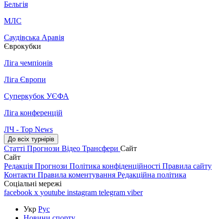
Бельгія
МЛС
Саудівська Аравія
Єврокубки
Ліга чемпіонів
Ліга Європи
Суперкубок УЄФА
Ліга конференцій
ЛЧ - Top News
До всіх турнірів
Статті
Прогнози
Відео
Трансфери
Сайт
Сайт
Редакція
Прогнози
Політика конфіденційності
Правила сайту
Контакти
Правила коментування
Редакційна політика
Соціальні мережі
facebook
x
youtube
instagram
telegram
viber
Укр
Рус
Новини спорту