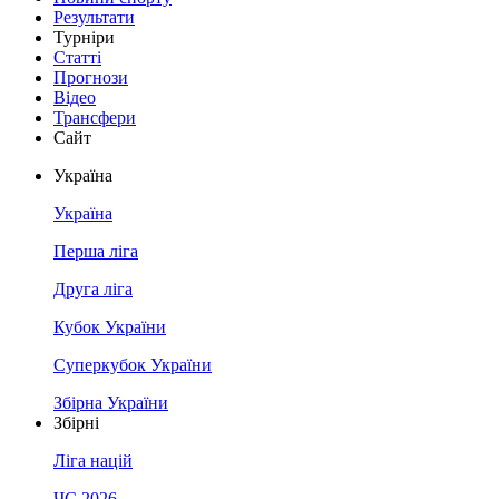
Результати
Турніри
Статті
Прогнози
Відео
Трансфери
Сайт
Україна
Україна
Перша ліга
Друга ліга
Кубок України
Суперкубок України
Збірна України
Збірні
Ліга націй
ЧС 2026