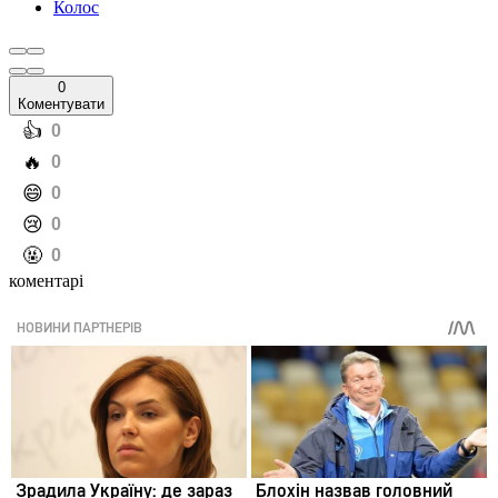
Колос
0
Коментувати
️👍
0
️🔥
0
️😄
0
️😢
0
️🤬
0
коментарі