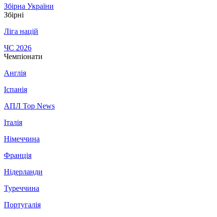
Збірна України
Збірні
Ліга націй
ЧС 2026
Чемпіонати
Англія
Іспанія
АПЛ Top News
Італія
Німеччина
Франція
Нідерланди
Туреччина
Португалія