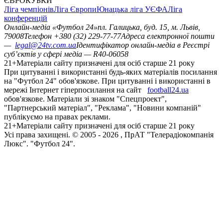
ЄВРОКУБКИ
Ліга чемпіонів
Ліга Європи
Юнацька ліга УЄФА
Ліга
конференцій
Онлайн-медіа «Футбол 24»
пл. Галицька, буд. 15, м. Львів,
79008
Телефон +380 (32) 229-77-77
Адреса електронної пошти
—
legal@24tv.com.ua
Ідентифікатор онлайн-медіа в Реєстрі
суб’єктів у сфері медіа — R40-06058
21+
Матеріали сайту призначені для осіб старше 21 року
При цитуванні і використанні будь-яких матеріалів посилання
на "Футбол 24" обов'язкове. При цитуванні і використанні в
мережі Інтернет гіперпосилання на сайт
football24.ua
обов'язкове. Матеріали зі знаком "Спецпроект",
"Партнерський матеріал", "Реклама", "Новини компаній"
публікуємо на правах реклами.
21+
Матеріали сайту призначені для осіб старше 21 року
Усi права захищенi. © 2005 -
2026
, ПрАТ "Телерадіокомпанія
Люкс". "Футбол 24".