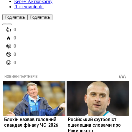
Керем Актюркоглу
Ліга чемпіонів
Поділитись
Поділитись
️👍
0
️🔥
0
️😄
0
️😢
0
️🤬
0