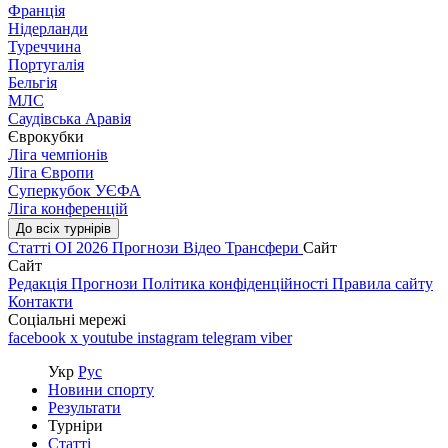
Франція
Нідерланди
Туреччина
Португалія
Бельгія
МЛС
Саудівська Аравія
Єврокубки
Ліга чемпіонів
Ліга Європи
Суперкубок УЄФА
Ліга конференцій
До всіх турнірів
Статті
ОІ 2026
Прогнози
Відео
Трансфери
Сайт
Сайт
Редакція
Прогнози
Політика конфіденційності
Правила сайту
Контакти
Соціальні мережі
facebook
x
youtube
instagram
telegram
viber
Укр
Рус
Новини спорту
Результати
Турніри
Статті