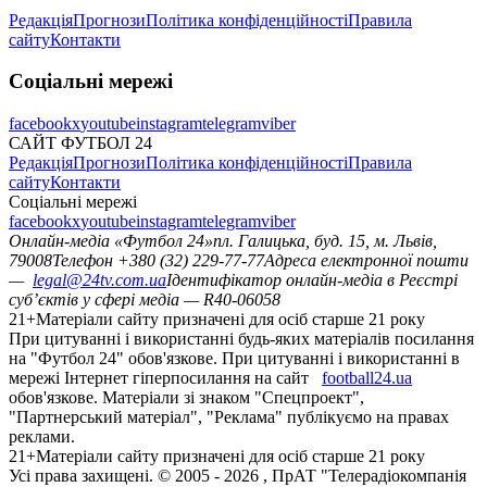
Редакція
Прогнози
Політика конфіденційності
Правила
сайту
Контакти
Соціальні мережі
facebook
x
youtube
instagram
telegram
viber
САЙТ ФУТБОЛ 24
Редакція
Прогнози
Політика конфіденційності
Правила
сайту
Контакти
Соціальні мережі
facebook
x
youtube
instagram
telegram
viber
Онлайн-медіа «Футбол 24»
пл. Галицька, буд. 15, м. Львів,
79008
Телефон +380 (32) 229-77-77
Адреса електронної пошти
—
legal@24tv.com.ua
Ідентифікатор онлайн-медіа в Реєстрі
суб’єктів у сфері медіа — R40-06058
21+
Матеріали сайту призначені для осіб старше 21 року
При цитуванні і використанні будь-яких матеріалів посилання
на "Футбол 24" обов'язкове. При цитуванні і використанні в
мережі Інтернет гіперпосилання на сайт
football24.ua
обов'язкове. Матеріали зі знаком "Спецпроект",
"Партнерський матеріал", "Реклама" публікуємо на правах
реклами.
21+
Матеріали сайту призначені для осіб старше 21 року
Усi права захищенi. © 2005 -
2026
, ПрАТ "Телерадіокомпанія