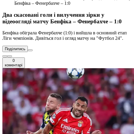
Бенфіка – Фенербахче – 1:0
Два скасовані голи і вилучення зірки у
відеоогляді матчу Бенфіка – Фенербахче – 1:0
Бенфіка обіграла Фенербахче (1:0) і вийшла в основний етап
Ліги чемпіонів. Дивіться гол і огляд матчу на "Футбол 24".
Поділитись
0
коментарі