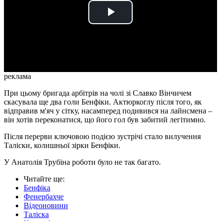
Play
Video
реклама
При цьому бригада арбітрів на чолі зі Славко Вінчичем
скасувала ще два голи Бенфіки. Актюркоглу після того, як
відправив м'яч у сітку, насамперед подивився на лайнсмена –
він хотів переконатися, що його гол був забитий легітимно.
Після перерви ключовою подією зустрічі стало вилучення
Таліски, колишньої зірки Бенфіки.
У Анатолія Трубіна роботи було не так багато.
Читайте ще
:
Бенфіка
Фенербахче
Відеоновини
Таліска