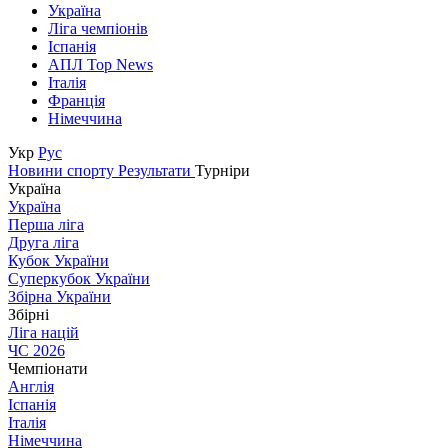
Україна
Ліга чемпіонів
Іспанія
АПЛ Top News
Італія
Франція
Німеччина
Укр
Рус
Новини спорту
Результати
Турніри
Україна
Україна
Перша ліга
Друга ліга
Кубок України
Суперкубок України
Збірна України
Збірні
Ліга націй
ЧС 2026
Чемпіонати
Англія
Іспанія
Італія
Німеччина