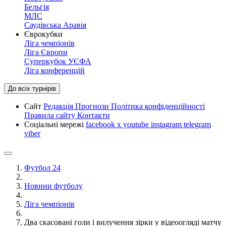
Бельгія
МЛС
Саудівська Аравія
Єврокубки
Ліга чемпіонів
Ліга Європи
Суперкубок УЄФА
Ліга конференцій
До всіх турнірів
Сайт
Редакція
Прогнози
Політика конфіденційності
Правила сайту
Контакти
Соціальні мережі
facebook
x
youtube
instagram
telegram
viber
Футбол 24
Новини футболу
Ліга чемпіонів
Два скасовані голи і вилучення зірки у відеоогляді матчу