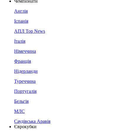
Чемпіонати
Англія
Іспанія
АПЛ Top News
Італія
Німеччина
Франція
Нідерланди
Туреччина
Португалія
Бельгія
МЛС
Саудівська Аравія
Єврокубки