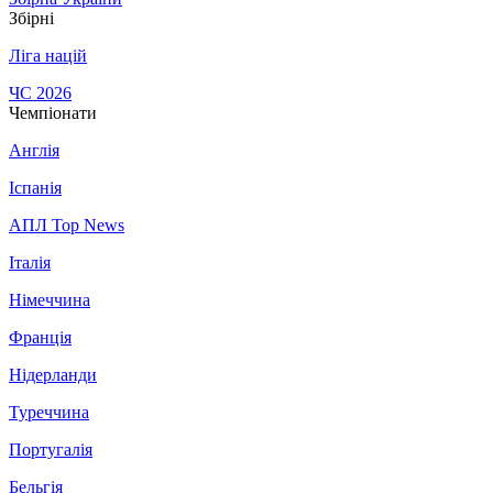
Збірні
Ліга націй
ЧС 2026
Чемпіонати
Англія
Іспанія
АПЛ Top News
Італія
Німеччина
Франція
Нідерланди
Туреччина
Португалія
Бельгія