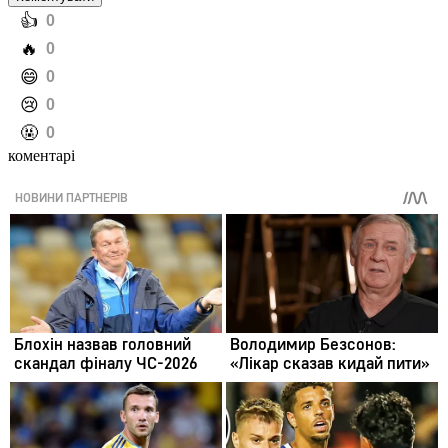
️👍
0
️🔥
0
️😄
0
️😢
0
️🤬
0
коментарі