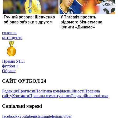
головна
матч-центр
Премія УПЛ
футбол +
Обране
САЙТ ФУТБОЛ 24
Редакція
Прогнози
Політика конфіденційності
Правила
сайту
Контакти
Правила коментування
Редакційна політика
Соціальні мережі
facebook
x
youtube
instagram
telegram
viber