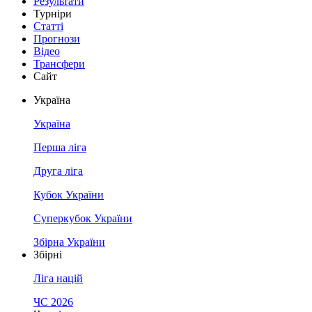
Результати
Турніри
Статті
Прогнози
Відео
Трансфери
Сайт
Україна
Україна
Перша ліга
Друга ліга
Кубок України
Суперкубок України
Збірна України
Збірні
Ліга націй
ЧС 2026