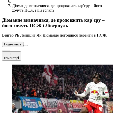
Діоманде визначився, де продовжить кар'єру – його
хочуть ПСЖ і Ліверпуль
Діоманде визначився, де продовжить кар'єру –
його хочуть ПСЖ і Ліверпуль
Вінгер РБ Лейпциг Ян Діоманде погодився перейти в ПСЖ.
Поділитись
0
коментарі