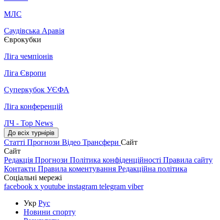
МЛС
Саудівська Аравія
Єврокубки
Ліга чемпіонів
Ліга Європи
Суперкубок УЄФА
Ліга конференцій
ЛЧ - Top News
До всіх турнірів
Статті
Прогнози
Відео
Трансфери
Сайт
Сайт
Редакція
Прогнози
Політика конфіденційності
Правила сайту
Контакти
Правила коментування
Редакційна політика
Соціальні мережі
facebook
x
youtube
instagram
telegram
viber
Укр
Рус
Новини спорту