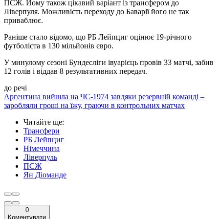
ПСЖ. Йому також цікавий варіант із трансфером до
Ліверпуля. Можливість переходу до Баварії його не так
приваблює.
Раніше стало відомо, що РБ Лейпциг оцінює 19-річного
футболіста в 130 мільйонів євро.
У минулому сезоні Бундесліги івуарієць провів 33 матчі, забив
12 голів і віддав 8 результативних передач.
до речі
Аргентина вийшла на ЧС-1974 завдяки резервній команді –
заробляли гроші на їжу, граючи в контрольних матчах
Читайте ще
:
Трансфери
РБ Лейпциг
Німеччина
Ліверпуль
ПСЖ
Ян Діоманде
0
Коментувати