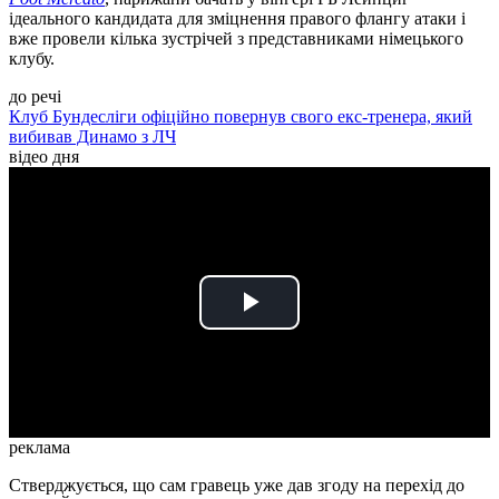
ідеального кандидата для зміцнення правого флангу атаки і
вже провели кілька зустрічей з представниками німецького
клубу.
до речі
Клуб Бундесліги офіційно повернув свого екс-тренера, який
вибивав Динамо з ЛЧ
відео дня
Play
Video
реклама
Стверджується, що сам гравець уже дав згоду на перехід до