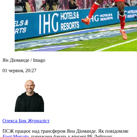
Ян Діоманде / Imago
01 червня, 20:27
Олекса Бик
Журналіст
ПСЖ працює над трансфером Яна Діоманде. Як повідомляє
Foot Mercato
, парижани бачать у вінгері РБ Лейпциг