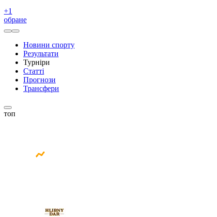
+
1
обране
Новини спорту
Результати
Турніри
Статті
Прогнози
Трансфери
топ