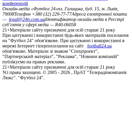
конференцій
Онлайн-медіа «Футбол 24»
пл. Галицька, буд. 15, м. Львів,
79008
Телефон +380 (32) 229-77-77
Адреса електронної пошти
—
legal@24tv.com.ua
Ідентифікатор онлайн-медіа в Реєстрі
суб’єктів у сфері медіа — R40-06058
21+
Матеріали сайту призначені для осіб старше 21 року
При цитуванні і використанні будь-яких матеріалів посилання
на "Футбол 24" обов'язкове. При цитуванні і використанні в
мережі Інтернет гіперпосилання на сайт
football24.ua
обов'язкове. Матеріали зі знаком "Спецпроект",
"Партнерський матеріал", "Реклама", "Новини компаній"
публікуємо на правах реклами.
21+
Матеріали сайту призначені для осіб старше 21 року
Усi права захищенi. © 2005 -
2026
, ПрАТ "Телерадіокомпанія
Люкс". "Футбол 24".