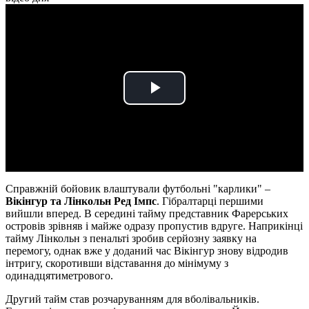
Play
Video
Справжній бойовик влаштували футбольні "карлики" –
Вікінгур та Лінкольн Ред Імпс
. Гібралтарці першими
вийшли вперед. В середині тайму представник Фарерських
островів зрівняв і майже одразу пропустив вдруге. Наприкінці
тайму Лінкольн з пенальті зробив серйозну заявку на
перемогу, однак вже у доданий час Вікінгур знову відродив
інтригу, скоротивши відставання до мінімуму з
одинадцятиметрового.
Другий тайм став розчаруванням для вболівальників.