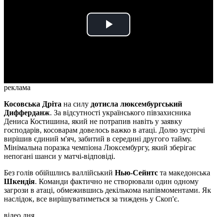
Play
Video
реклама
Косовська Дріта
на силу
дотисла люксембургський
Дифферданж
. За відсутності українського півзахисника
Дениса Костишина, який не потрапив навіть у заявку
господарів, косоварам довелось важко в атаці. Долю зустрічі
вирішив єдиний м'яч, забитий в середині другого тайму.
Мінімальна поразка чемпіона Люксембургу, який зберігає
непогані шанси у матчі-відповіді.
Без голів обійшлись валлійський
Нью-Сейнтс
та македонська
Шкендія
. Команди фактично не створювали один одному
загрози в атаці, обмежившись декількома напівмоментами. Як
наслідок, все вирішуватиметься за тиждень у Скоп'є.
відео дня