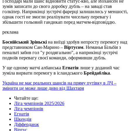
Господарі мали шанс відновити статус-кво, але Йохансен не
зумів записати до свого доробку дубль – на заваді став
голкіпер. Наприкінці зустрічі фарерці залишились у меншості,
однак гості не змогли реалізувати чисельну перевагу і
збільшити гольовий гандикап перед матчем-відповіддю.
реклама
Боснійський Зріньскі
на виїзді здобув непросту перемогу над
представником Сан-Марино –
Віртусом
. Неманья Більбія з
пенальті забив гол "у роздягальню", а наприкінці зустрічі
подвоїв перевагу своєї команди, оформивши дубль.
У ще одному матчі албанська
Егнатія
лише у доданий час
зуміла вирвати перемогу в ісландського
Брейдабліка
.
Україна не має реальних шансів на пряму путівку в ЛЧ –
змінити це може лише диво від Шахтаря
Читайте ще
:
Ліга чемпіонів 2025/2026
Ліга чемпіонів
Егнатія
Шкендія
Діфферданж
Віртус