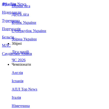
Франція
ЛЧ - Top News
Перша ліга
Нідерланди
Друга ліга
Туреччина
Кубок України
Португалія
Суперкубок України
Бельгія
Збірна України
Збірні
МЛС
Ліга націй
Саудівська Аравія
ЧС 2026
Чемпіонати
Англія
Іспанія
АПЛ Top News
Італія
Німеччина