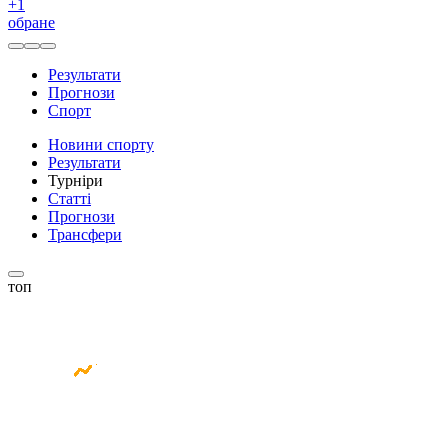
+
1
обране
Результати
Прогнози
Спорт
Новини спорту
Результати
Турніри
Статті
Прогнози
Трансфери
топ