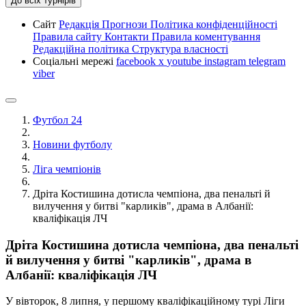
До всіх турнірів
Сайт
Редакція
Прогнози
Політика конфіденційності
Правила сайту
Контакти
Правила коментування
Редакційна політика
Структура власності
Соціальні мережі
facebook
x
youtube
instagram
telegram
viber
Футбол 24
Новини футболу
Ліга чемпіонів
Дріта Костишина дотисла чемпіона, два пенальті й
вилучення у битві "карликів", драма в Албанії:
кваліфікація ЛЧ
Дріта Костишина дотисла чемпіона, два пенальті
й вилучення у битві "карликів", драма в
Албанії: кваліфікація ЛЧ
У вівторок, 8 липня, у першому кваліфікаційному турі Ліги