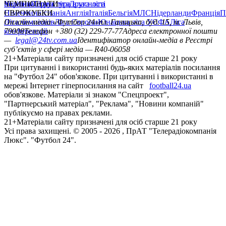
політика
Україна
ЧЕМПІОНАТИ
Перша ліга
Структура власності
Друга ліга
Німеччина
ЄВРОКУБКИ
Іспанія
Англія
Італія
Бельгія
МЛС
Нідерланди
Франція
П
Ліга чемпіонів
Онлайн-медіа «Футбол 24»
Ліга Європи
Юнацька ліга УЄФА
пл. Галицька, буд. 15, м. Львів,
Ліга
конференцій
79008
Телефон +380 (32) 229-77-77
Адреса електронної пошти
—
legal@24tv.com.ua
Ідентифікатор онлайн-медіа в Реєстрі
суб’єктів у сфері медіа — R40-06058
21+
Матеріали сайту призначені для осіб старше 21 року
При цитуванні і використанні будь-яких матеріалів посилання
на "Футбол 24" обов'язкове. При цитуванні і використанні в
мережі Інтернет гіперпосилання на сайт
football24.ua
обов'язкове. Матеріали зі знаком "Спецпроект",
"Партнерський матеріал", "Реклама", "Новини компаній"
публікуємо на правах реклами.
21+
Матеріали сайту призначені для осіб старше 21 року
Усi права захищенi. © 2005 -
2026
, ПрАТ "Телерадіокомпанія
Люкс". "Футбол 24".