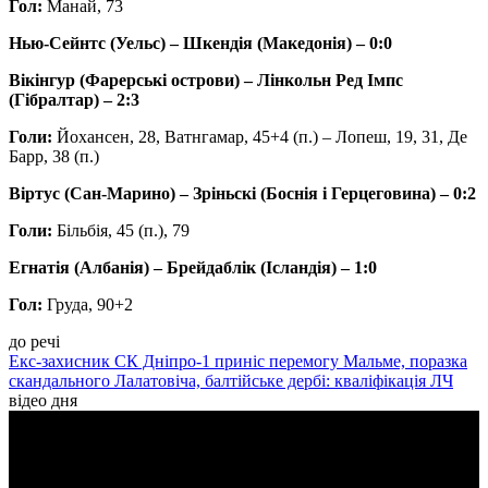
Гол:
Манай, 73
Нью-Сейнтс (Уельс) – Шкендія (Македонія) – 0:0
Вікінгур (Фарерські острови) – Лінкольн Ред Імпс
(Гібралтар) – 2:3
Голи:
Йохансен, 28, Ватнгамар, 45+4 (п.) – Лопеш, 19, 31, Де
Барр, 38 (п.)
Віртус (Сан-Марино) – Зріньскі (Боснія і Герцеговина) – 0:2
Голи:
Більбія, 45 (п.), 79
Егнатія (Албанія) – Брейдаблік (Ісландія) – 1:0
Гол:
Груда, 90+2
до речі
Екс-захисник СК Дніпро-1 приніс перемогу Мальме, поразка
скандального Лалатовіча, балтійське дербі: кваліфікація ЛЧ
відео дня