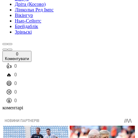
Дріта (Косово)
Лінкольн Ред Імпс
Вікінгур
Нью-Сейнтс
Брейдаблік
Зріньскі
0
Коментувати
️👍
0
️🔥
0
️😄
0
️😢
0
️🤬
0
коментарі