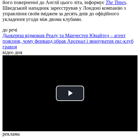
його поверненні до Англії цього літа, інформує
The Times
.
Шведський нападник зареєстрував у Лондоні компанію з
управління своїм іміджем за десять днів до офіційного
укладення угоди між двома клубами.
до речі
Дьокереш відмовив Реалу та Манчестер Юнайтед – агент
пояснив, чому форвард обрав Арсенал і звинуватив екс-клуб
гравця
відео дня
Play
Video
реклама