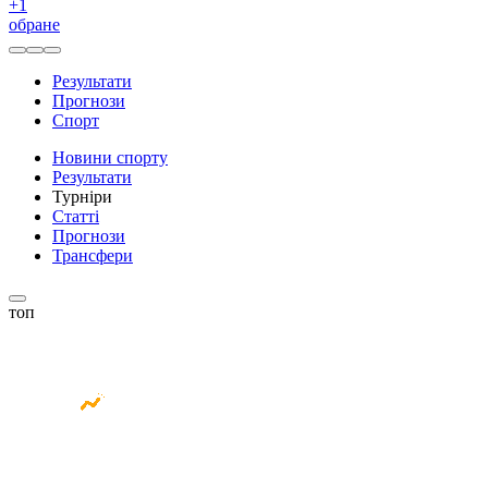
+
1
обране
Результати
Прогнози
Спорт
Новини спорту
Результати
Турніри
Статті
Прогнози
Трансфери
топ