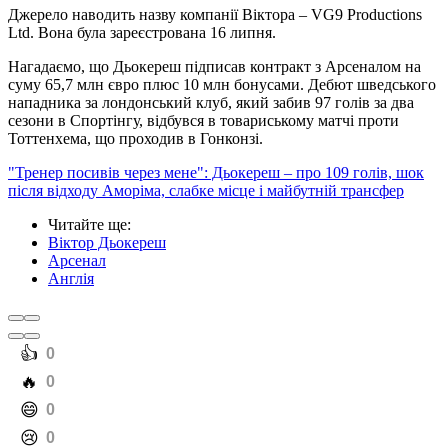
Джерело наводить назву компанії Віктора – VG9 Productions
Ltd. Вона була зареєстрована 16 липня.
Нагадаємо, що Дьокереш підписав контракт з Арсеналом на
суму 65,7 млн євро плюс 10 млн бонусами. Дебют шведського
нападника за лондонський клуб, який забив 97 голів за два
сезони в Спортінгу, відбувся в товариському матчі проти
Тоттенхема, що проходив в Гонконзі.
"Тренер посивів через мене": Дьокереш – про 109 голів, шок
після відходу Аморіма, слабке місце і майбутній трансфер
Читайте ще
:
Віктор Дьокереш
Арсенал
Англія
️👍
0
️🔥
0
️😄
0
️😢
0