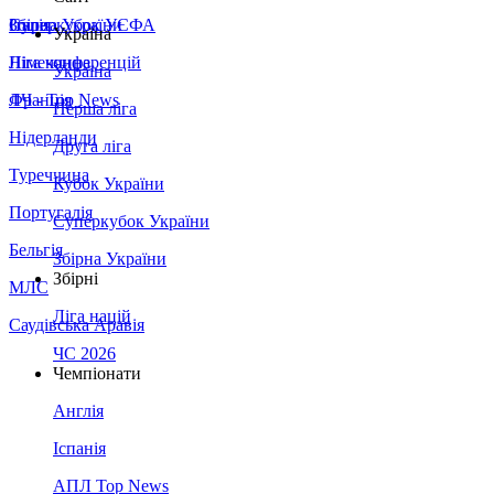
Збірна України
Італія
Суперкубок УЄФА
Україна
Німеччина
Ліга конференцій
Україна
Франція
ЛЧ - Top News
Перша ліга
Нідерланди
Друга ліга
Туреччина
Кубок України
Португалія
Суперкубок України
Бельгія
Збірна України
Збірні
МЛС
Ліга націй
Саудівська Аравія
ЧС 2026
Чемпіонати
Англія
Іспанія
АПЛ Top News