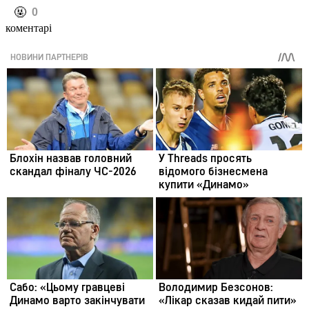
️🤬
0
коментарі