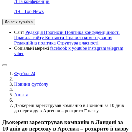
Ліга конференцій
ЛЧ - Top News
До всіх турнірів
Сайт
Редакція
Прогнози
Політика конфіденційності
Правила сайту
Контакти
Правила коментування
Редакційна політика
Структура власності
Соціальні мережі
facebook
x
youtube
instagram
telegram
viber
Футбол 24
Новини футболу
Англія
Дьокереш зареєстрував компанію в Лондоні за 10 днів
до переходу в Арсенал – розкрито її назву
Дьокереш зареєстрував компанію в Лондоні за
10 днів до переходу в Арсенал – розкрито її назву