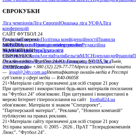
ЄВРОКУБКИ
Ліга чемпіонів
Ліга Європи
Юнацька ліга УЄФА
Ліга
конференцій
САЙТ ФУТБОЛ 24
Редакція
Соціальні мережі
Прогнози
Політика конфіденційності
Правила
сайту
facebook
УКРАЇНА
Контакти
x
youtube
Правила коментування
instagram
telegram
viber
Редакційна
політика
Україна
ЧЕМПІОНАТИ
Перша ліга
Структура власності
Друга ліга
Німеччина
ЄВРОКУБКИ
Іспанія
Англія
Італія
Бельгія
МЛС
Нідерланди
Франція
П
Ліга чемпіонів
Онлайн-медіа «Футбол 24»
Ліга Європи
Юнацька ліга УЄФА
пл. Галицька, буд. 15, м. Львів,
Ліга
конференцій
79008
Телефон +380 (32) 229-77-77
Адреса електронної пошти
—
legal@24tv.com.ua
Ідентифікатор онлайн-медіа в Реєстрі
суб’єктів у сфері медіа — R40-06058
21+
Матеріали сайту призначені для осіб старше 21 року
При цитуванні і використанні будь-яких матеріалів посилання
на "Футбол 24" обов'язкове. При цитуванні і використанні в
мережі Інтернет гіперпосилання на сайт
football24.ua
обов'язкове. Матеріали зі знаком "Спецпроект",
"Партнерський матеріал", "Реклама", "Новини компаній"
публікуємо на правах реклами.
21+
Матеріали сайту призначені для осіб старше 21 року
Усi права захищенi. © 2005 -
2026
, ПрАТ "Телерадіокомпанія
Люкс". "Футбол 24".