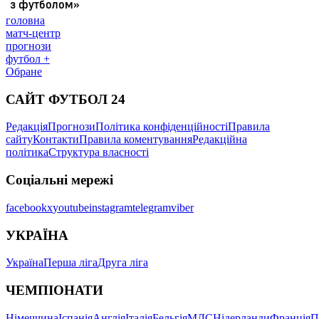
головна
матч-центр
прогнози
футбол +
Обране
САЙТ ФУТБОЛ 24
Редакція
Прогнози
Політика конфіденційності
Правила
сайту
Контакти
Правила коментування
Редакційна
політика
Структура власності
Соціальні мережі
facebook
x
youtube
instagram
telegram
viber
УКРАЇНА
Україна
Перша ліга
Друга ліга
ЧЕМПІОНАТИ
Німеччина
Іспанія
Англія
Італія
Бельгія
МЛС
Нідерланди
Франція
П