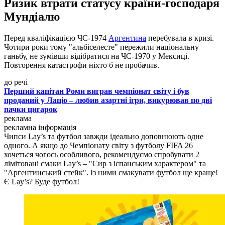
Ризик втрати статусу країни-господаря
Мундіалю
Перед кваліфікацією ЧС-1974
Аргентина
перебувала в кризі.
Чотири роки тому "альбіселесте" пережили національну
ганьбу, не зумівши відібратися на ЧС-1970 у Мексиці.
Повторення катастрофи ніхто б не пробачив.
до речі
Перший капітан Роми виграв чемпіонат світу і був
проданий у Лаціо – любив азартні ігри, викурював по дві
пачки цигарок
реклама
рекламна інформація
Чипси Lay’s та футбол завжди ідеально доповнюють одне
одного. А якщо до Чемпіонату світу з футболу FIFA 26
хочеться чогось особливого, рекомендуємо спробувати 2
лімітовані смаки Lay’s – "Сир з іспанським характером" та
"Аргентинський стейк". Із ними смакувати футбол ще краще!
Є Lay’s? Буде футбол!