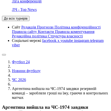
Ліга конференцій
ЛЧ - Top News
До всіх турнірів
Сайт
Редакція
Прогнози
Політика конфіденційності
Правила сайту
Контакти
Правила коментування
Редакційна політика
Структура власності
Соціальні мережі
facebook
x
youtube
instagram
telegram
viber
Футбол 24
Новини футболу
ЧС 2026
Аргентина вийшла на ЧС-1974 завдяки резервній
команді – заробляли гроші на їжу, граючи в контрольних
матчах
Аргентина вийшла на ЧС-1974 завдяки