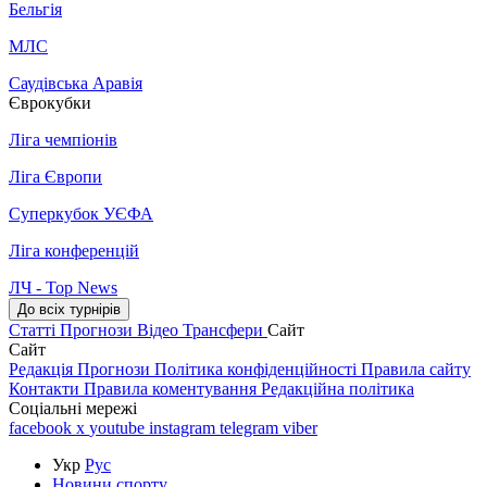
Бельгія
МЛС
Саудівська Аравія
Єврокубки
Ліга чемпіонів
Ліга Європи
Суперкубок УЄФА
Ліга конференцій
ЛЧ - Top News
До всіх турнірів
Статті
Прогнози
Відео
Трансфери
Сайт
Сайт
Редакція
Прогнози
Політика конфіденційності
Правила сайту
Контакти
Правила коментування
Редакційна політика
Соціальні мережі
facebook
x
youtube
instagram
telegram
viber
Укр
Рус
Новини спорту