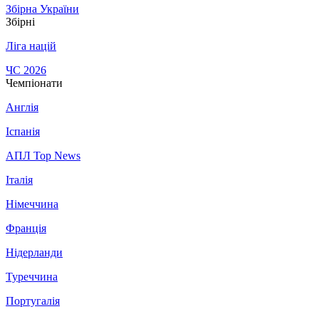
Збірна України
Збірні
Ліга націй
ЧС 2026
Чемпіонати
Англія
Іспанія
АПЛ Top News
Італія
Німеччина
Франція
Нідерланди
Туреччина
Португалія