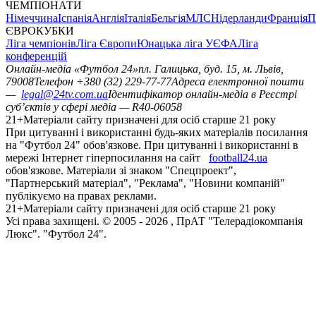
ЧЕМПІОНАТИ
Німеччина
Іспанія
Англія
Італія
Бельгія
МЛС
Нідерланди
Франція
П
ЄВРОКУБКИ
Ліга чемпіонів
Ліга Європи
Юнацька ліга УЄФА
Ліга
конференцій
Онлайн-медіа «Футбол 24»
пл. Галицька, буд. 15, м. Львів,
79008
Телефон +380 (32) 229-77-77
Адреса електронної пошти
—
legal@24tv.com.ua
Ідентифікатор онлайн-медіа в Реєстрі
суб’єктів у сфері медіа — R40-06058
21+
Матеріали сайту призначені для осіб старше 21 року
При цитуванні і використанні будь-яких матеріалів посилання
на "Футбол 24" обов'язкове. При цитуванні і використанні в
мережі Інтернет гіперпосилання на сайт
football24.ua
обов'язкове. Матеріали зі знаком "Спецпроект",
"Партнерський матеріал", "Реклама", "Новини компаній"
публікуємо на правах реклами.
21+
Матеріали сайту призначені для осіб старше 21 року
Усi права захищенi. © 2005 -
2026
, ПрАТ "Телерадіокомпанія
Люкс". "Футбол 24".