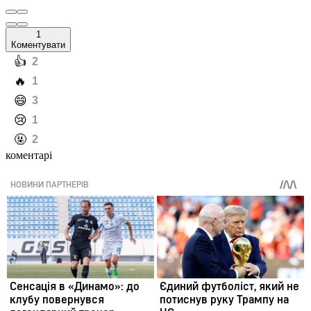
1
Коментувати
️👍
2
️🔥
1
️😄
3
️😢
1
️🤬
2
коментарі