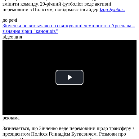
змінити команду. 29-річний футболіст веде активні
перемовини з Поліссям, повідомляє інсайдер
Ігор Бурбас.
до речі
Зінченка не вистачало на святкуванні чемпіонства Арсенала –
зізнання зірки "канонірів"
відео дня
Play
Video
реклама
Зазначається, що Зінченко веде перемовини щодо трансферу з
президентом Полісся Геннадієм Буткевичем. Розмови про