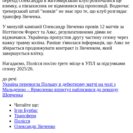
перехід Олександра в житомирський клуб розпочалися ще
взимку, а півзахисник не відмовився від пропозиції. Водночас
тренерський штаб "вовків" не знає про те, що клуб розглядає
трансфер Зінченка.
У минулій кампанії Олександр Зінченко провів 12 матчів за
Ноттінгем Форест та Аякс, результативними діями не
відзначався. Українець пропустив другу частину сезону через
важку травму коліна. Раніше з'явилася інформація, що Аякс не
збирається продовжувати контракт із Зінченком, який
завершується влітку.
Нагадаємо, Полісся посіло третє місце в УПЛ за підсумками
сезону 2025/26.
до речі
Україна перемогла Польщу в дебютному матчі на чолі з
Мальдерою – Ярмоленко впритул наблизився до рекорду
Шевченка
Читайте ще
:
Ігор Бурбас
Трансфери
Полісся
Олександр Зінченко