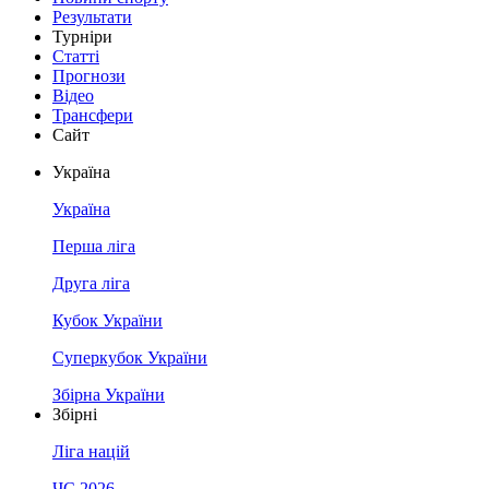
Результати
Турніри
Статті
Прогнози
Відео
Трансфери
Сайт
Україна
Україна
Перша ліга
Друга ліга
Кубок України
Суперкубок України
Збірна України
Збірні
Ліга націй
ЧС 2026