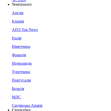
Чемпіонати
Англія
Іспанія
АПЛ Top News
Італія
Німеччина
Франція
Нідерланди
Туреччина
Португалія
Бельгія
МЛС
Саудівська Аравія
Єврокубки