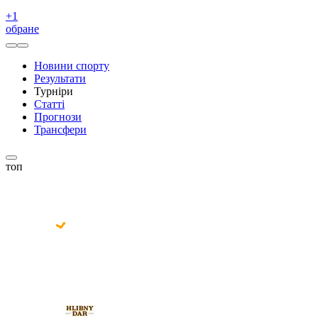
+
1
обране
Новини спорту
Результати
Турніри
Статті
Прогнози
Трансфери
топ