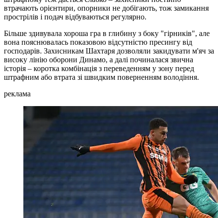
втрачають орієнтири, опорники не добігають, тож замикання
прострілів і подач відбуваються регулярно.
Більше здивувала хороша гра в глибину з боку "гірників", але
вона пояснювалась показовою відсутністю пресингу від
господарів. Захисникам Шахтаря дозволяли закидувати м'яч за
високу лінію оборони Динамо, а далі починалася звична
історія – коротка комбінація з переведенням у зону перед
штрафним або втрата зі швидким поверненням володіння.
реклама