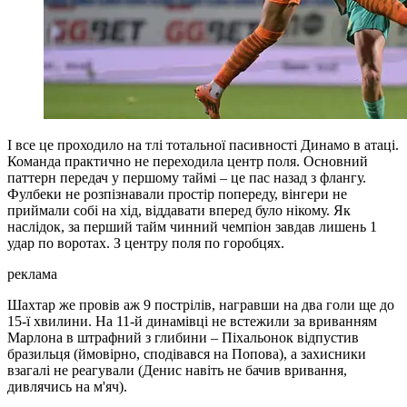
І все це проходило на тлі тотальної пасивності Динамо в атаці.
Команда практично не переходила центр поля. Основний
паттерн передач у першому таймі – це пас назад з флангу.
Фулбеки не розпізнавали простір попереду, вінгери не
приймали собі на хід, віддавати вперед було нікому. Як
наслідок, за перший тайм чинний чемпіон завдав лишень 1
удар по воротах. З центру поля по горобцях.
реклама
Шахтар же провів аж 9 пострілів, награвши на два голи ще до
15-ї хвилини. На 11-й динамівці не встежили за вриванням
Марлона в штрафний з глибини – Піхальонок відпустив
бразильця (ймовірно, сподівався на Попова), а захисники
взагалі не реагували (Денис навіть не бачив вривання,
дивлячись на м'яч).