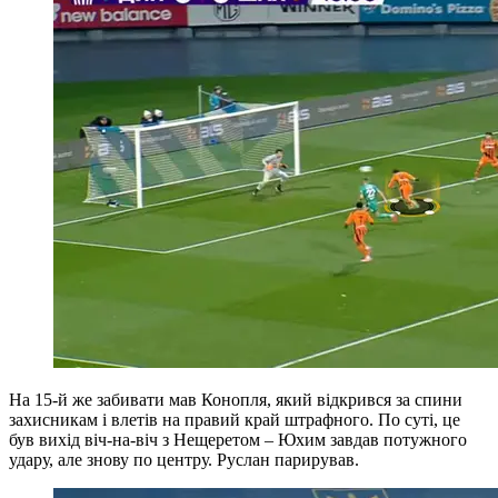
На 15-й же забивати мав Конопля, який відкрився за спини
захисникам і влетів на правий край штрафного. По суті, це
був вихід віч-на-віч з Нещеретом – Юхим завдав потужного
удару, але знову по центру. Руслан парирував.