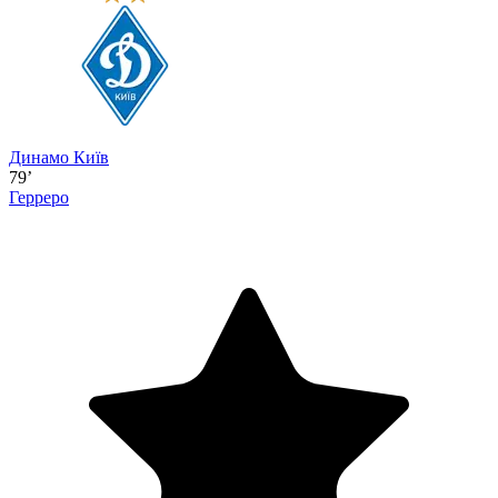
Динамо Київ
79’
Герреро