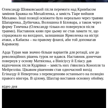
Олександр Шовковський після перемоги над Кривбасом
замінив Бражка на Михайленка, а замість Тіаре вийшов
Михавко. Інші позиції освіжити було нереально через травми
Шапаренка, Дубінчака, Волошина й Біловара, а також через
форму Тимчика (Олександр тільки-но повернувся після
травми). Наставник киян при цьому не став ламати те, що
спрацювало на вихідних, залишивши Ярмоленка на вістрі
атаки, а Кабаєва – на правому фланзі, аби той допомагав
Караваєву.
Арда Туран мав значно більше варіантів для ротації, але до
революційних рішень турок не вдався. Наставник донеччан
повернув у основу Матвієнка, а Вінісіусу й Еліасу дав
відпочинок після Кудрівки – замість них з'явились Конопля та
Мейрелліш. Цікавим рішенням став одночасний вихід
Егіналду й Невертона з переведенням останнього на позицію
правого вінгера. В цілому, Шахтар виставив основну обойму.
відео дня