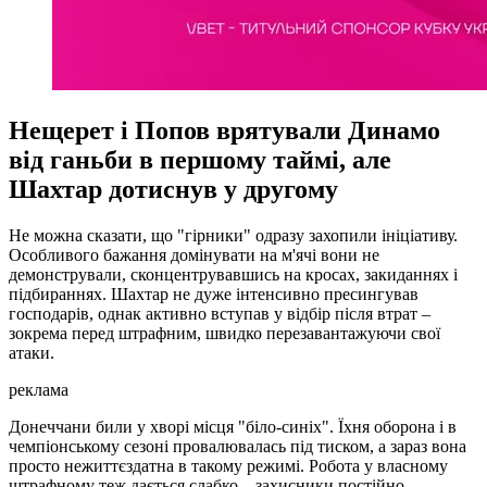
Нещерет і Попов врятували Динамо
від ганьби в першому таймі, але
Шахтар дотиснув у другому
Не можна сказати, що "гірники" одразу захопили ініціативу.
Особливого бажання домінувати на м'ячі вони не
демонстрували, сконцентрувавшись на кросах, закиданнях і
підбираннях. Шахтар не дуже інтенсивно пресингував
господарів, однак активно вступав у відбір після втрат –
зокрема перед штрафним, швидко перезавантажуючи свої
атаки.
реклама
Донеччани били у хворі місця "біло-синіх". Їхня оборона і в
чемпіонському сезоні провалювалась під тиском, а зараз вона
просто нежиттєздатна в такому режимі. Робота у власному
штрафному теж дається слабко – захисники постійно