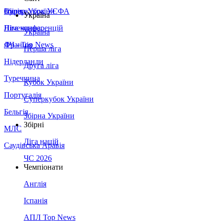
Збірна України
Італія
Суперкубок УЄФА
Україна
Німеччина
Ліга конференцій
Україна
Франція
ЛЧ - Top News
Перша ліга
Нідерланди
Друга ліга
Туреччина
Кубок України
Португалія
Суперкубок України
Бельгія
Збірна України
Збірні
МЛС
Ліга націй
Саудівська Аравія
ЧС 2026
Чемпіонати
Англія
Іспанія
АПЛ Top News