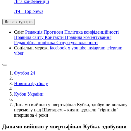
Ліга конференцій
ЛЧ - Top News
До всіх турнірів
Сайт
Редакція
Прогнози
Політика конфіденційності
Правила сайту
Контакти
Правила коментування
Редакційна політика
Структура власності
Соціальні мережі
facebook
x
youtube
instagram
telegram
viber
Футбол 24
Новини футболу
Кубок України
Динамо вийшло у чвертьфінал Кубка, здобувши вольову
перемогу над Шахтарем – кияни здолали "гірників"
вперше за 4 роки
Динамо вийшло у чвертьфінал Кубка, здобувши