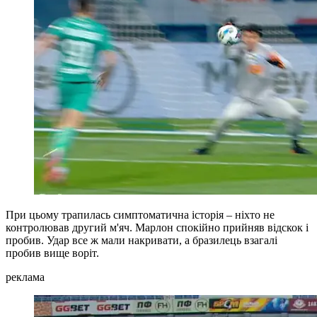
При цьому трапилась симптоматична історія – ніхто не
контролював другий м'яч. Марлон спокійно прийняв відскок і
пробив. Удар все ж мали накривати, а бразилець взагалі
пробив вище воріт.
реклама