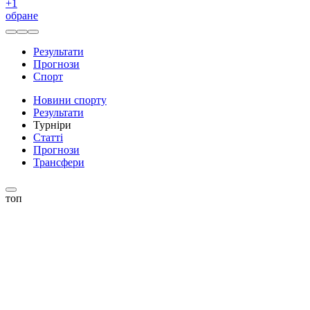
+
1
обране
Результати
Прогнози
Спорт
Новини спорту
Результати
Турніри
Статті
Прогнози
Трансфери
топ