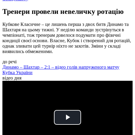
Тренери провели невеличку ротацію
Кубкове Класичне – це лишень перша з двох битв Динамо та
Шахтаря на цьому тижні. У неділю команди зустрінуться в
чемпіонаті, тож тренерам довелося подумати про фізичні
кондиції своєї основи. Власне, Кубок і створений для ротацій,
однак зливати цей турнір ніхто не захотів. Зміни у складі
виявились обмеженими.
до речі
Динамо – Шахтар – 2:1 – відео голів напруженого матчу
Кубка України
відео дня
Play