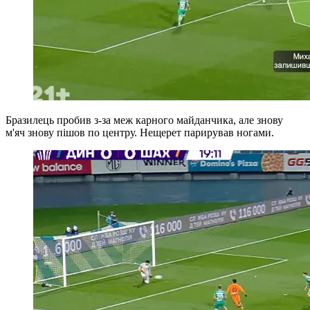
Бразилець пробив з-за меж карного майданчика, але знову
м'яч знову пішов по центру. Нещерет парирував ногами.