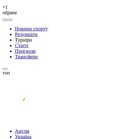
+
1
обране
Новини спорту
Результати
Турніри
Статті
Прогнози
Трансфери
топ
Англія
Україна