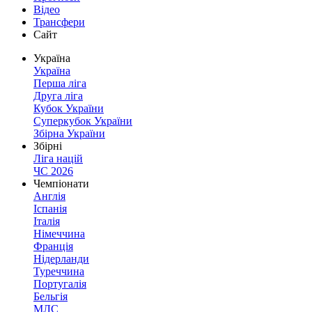
Відео
Трансфери
Сайт
Україна
Україна
Перша ліга
Друга ліга
Кубок України
Суперкубок України
Збірна України
Збірні
Ліга націй
ЧС 2026
Чемпіонати
Англія
Іспанія
Італія
Німеччина
Франція
Нідерланди
Туреччина
Португалія
Бельгія
МЛС