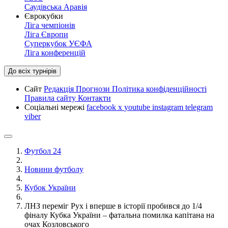
Саудівська Аравія
Єврокубки
Ліга чемпіонів
Ліга Європи
Суперкубок УЄФА
Ліга конференцій
До всіх турнірів
Сайт
Редакція
Прогнози
Політика конфіденційності
Правила сайту
Контакти
Соціальні мережі
facebook
x
youtube
instagram
telegram
viber
Футбол 24
Новини футболу
Кубок України
ЛНЗ переміг Рух і вперше в історії пробився до 1/4
фіналу Кубка України – фатальна помилка капітана на
очах Козловського