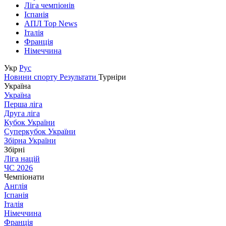
Ліга чемпіонів
Іспанія
АПЛ Top News
Італія
Франція
Німеччина
Укр
Рус
Новини спорту
Результати
Турніри
Україна
Україна
Перша ліга
Друга ліга
Кубок України
Суперкубок України
Збірна України
Збірні
Ліга націй
ЧС 2026
Чемпіонати
Англія
Іспанія
Італія
Німеччина
Франція