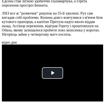
Едсона став легкою здобиччю Паламарчука, а Герета
перехопив простріл Беннета.
ЛНЗ все ж "розмочив" рахунок на 55-й хвилині. Рух сам
вигадав собі проблеми. Копина довго вовтузився з м'ячем біля
кутового прапорця, а капітан Притула надто кволо віддав
назад. Ассінор перехопив, відіграв Герету і проштовхнув на
Обаха, якому залишалося пробити повз захисника у воротах.
Нігерієць забив у четвертому матч поспіль.
відео дня
Play
Video