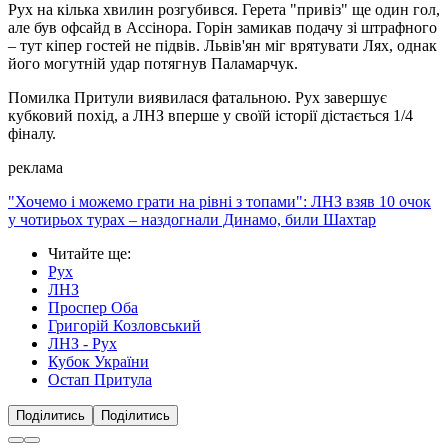
Рух на кілька хвилин розгубився. Герета "привіз" ще один гол,
але був офсайд в Ассінора. Горін замикав подачу зі штрафного
– тут кіпер гостей не підвів. Львів'ян міг врятувати Лях, однак
його могутній удар потягнув Паламарчук.
Помилка Притули виявилася фатальною. Рух завершує
кубковий похід, а ЛНЗ вперше у своїй історії дістається 1/4
фіналу.
реклама
"Хочемо і можемо грати на рівні з топами": ЛНЗ взяв 10 очок
у чотирьох турах – наздогнали Динамо, били Шахтар
Читайте ще
:
Рух
ЛНЗ
Проспер Оба
Григорій Козловський
ЛНЗ - Рух
Кубок України
Остап Притула
Поділитись
Поділитись