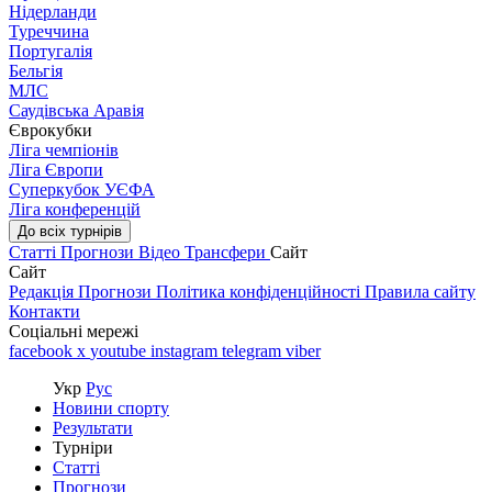
Нідерланди
Туреччина
Португалія
Бельгія
МЛС
Саудівська Аравія
Єврокубки
Ліга чемпіонів
Ліга Європи
Суперкубок УЄФА
Ліга конференцій
До всіх турнірів
Статті
Прогнози
Відео
Трансфери
Сайт
Сайт
Редакція
Прогнози
Політика конфіденційності
Правила сайту
Контакти
Соціальні мережі
facebook
x
youtube
instagram
telegram
viber
Укр
Рус
Новини спорту
Результати
Турніри
Статті
Прогнози