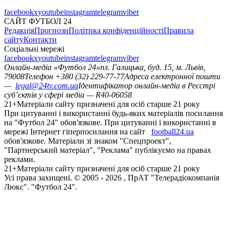
facebook
x
youtube
instagram
telegram
viber
САЙТ ФУТБОЛ 24
Редакція
Прогнози
Політика конфіденційності
Правила
сайту
Контакти
Соціальні мережі
facebook
x
youtube
instagram
telegram
viber
Онлайн-медіа «Футбол 24»
пл. Галицька, буд. 15, м. Львів,
79008
Телефон +380 (32) 229-77-77
Адреса електронної пошти
—
legal@24tv.com.ua
Ідентифікатор онлайн-медіа в Реєстрі
суб’єктів у сфері медіа — R40-06058
21+
Матеріали сайту призначені для осіб старше 21 року
При цитуванні і використанні будь-яких матеріалів посилання
на "Футбол 24" обов'язкове. При цитуванні і використанні в
мережі Інтернет гіперпосилання на сайт
football24.ua
обов'язкове. Матеріали зі знаком "Спецпроект",
"Партнерський матеріал", "Реклама" публікуємо на правах
реклами.
21+
Матеріали сайту призначені для осіб старше 21 року
Усi права захищенi. © 2005 -
2026
, ПрАТ "Телерадіокомпанія
Люкс". "Футбол 24".