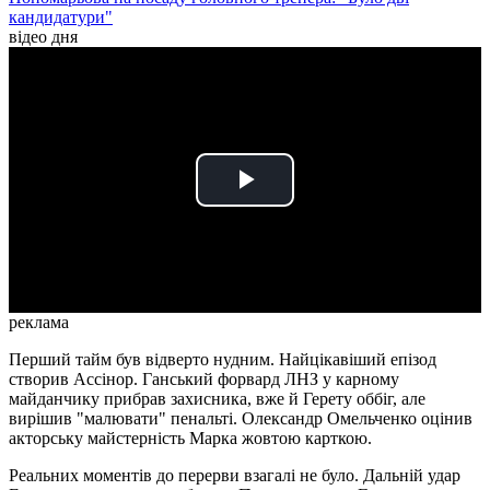
кандидатури"
відео дня
Play
Video
реклама
Перший тайм був відверто нудним. Найцікавіший епізод
створив Ассінор. Ганський форвард ЛНЗ у карному
майданчику прибрав захисника, вже й Герету оббіг, але
вирішив "малювати" пенальті. Олександр Омельченко оцінив
акторську майстерність Марка жовтою карткою.
Реальних моментів до перерви взагалі не було. Дальній удар