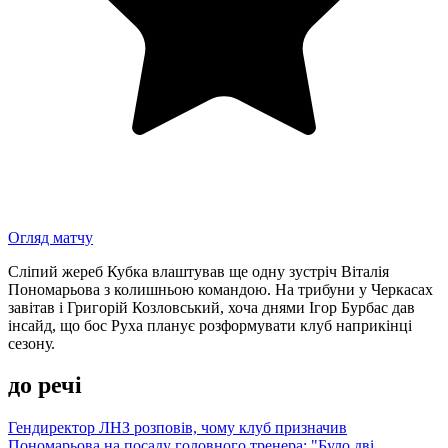
Огляд матчу
Сліпий жереб Кубка влаштував ще одну зустріч Віталія
Пономарьова з колишньою командою. На трибуни у Черкасах
завітав і Григорій Козловський, хоча днями Ігор Бурбас дав
інсайд, що бос Руха планує розформувати клуб наприкінці
сезону.
до речі
Гендиректор ЛНЗ розповів, чому клуб призначив
Пономарьова на посаду головного тренера: "Було дві