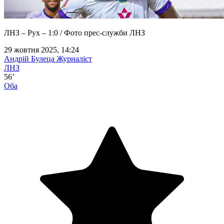
ЛНЗ – Рух – 1:0 / Фото прес-служби ЛНЗ
29 жовтня 2025, 14:24
Андрій Булеца
Журналіст
ЛНЗ
56’
Оба