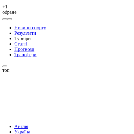
+
1
обране
Новини спорту
Результати
Турніри
Статті
Прогнози
Трансфери
топ
Англія
Україна