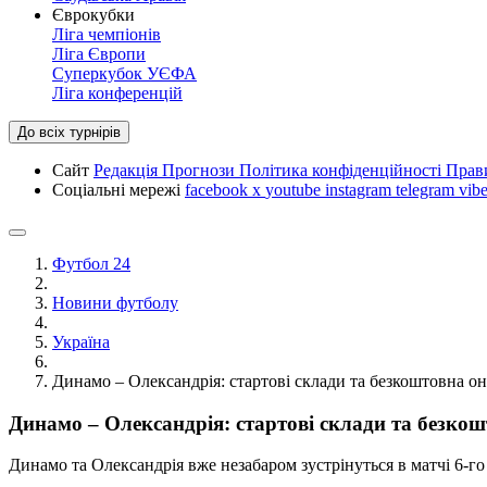
Єврокубки
Ліга чемпіонів
Ліга Європи
Суперкубок УЄФА
Ліга конференцій
До всіх турнірів
Сайт
Редакція
Прогнози
Політика конфіденційності
Прав
Соціальні мережі
facebook
x
youtube
instagram
telegram
vibe
Футбол 24
Новини футболу
Україна
Динамо – Олександрія: стартові склади та безкоштовна он
Динамо – Олександрія: стартові склади та безкош
Динамо та Олександрія вже незабаром зустрінуться в матчі 6-го