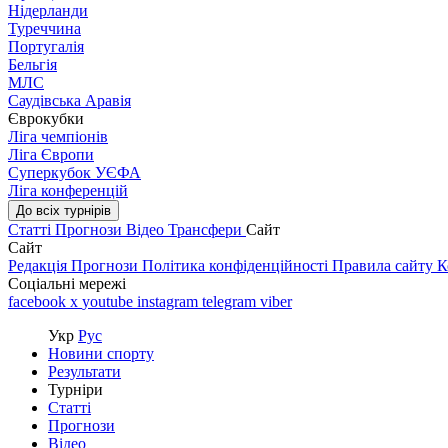
Нідерланди
Туреччина
Португалія
Бельгія
МЛС
Саудівська Аравія
Єврокубки
Ліга чемпіонів
Ліга Європи
Суперкубок УЄФА
Ліга конференцій
До всіх турнірів
Статті
Прогнози
Відео
Трансфери
Сайт
Сайт
Редакція
Прогнози
Політика конфіденційності
Правила сайту
К
Соціальні мережі
facebook
x
youtube
instagram
telegram
viber
Укр
Рус
Новини спорту
Результати
Турніри
Статті
Прогнози
Відео