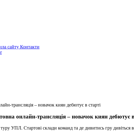
ила сайту
Контакти
r
лайн-трансляція – новачок киян дебютує в старті
товна онлайн-трансляція – новачок киян дебютує в
 туру УПЛ. Стартові склади команд та де дивитись гру дивіться в