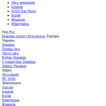
Ліга чемпіонів
Іспанія
АПЛ Top News
Італія
Франція
Німеччина
Укр
Рус
Новини спорту
Результати
Турніри
Україна
Україна
Перша ліга
Друга ліга
Кубок України
Суперкубок України
Збірна України
Збірні
Ліга націй
ЧС 2026
Чемпіонати
Англія
Іспанія
Італія
Німеччина
Франція