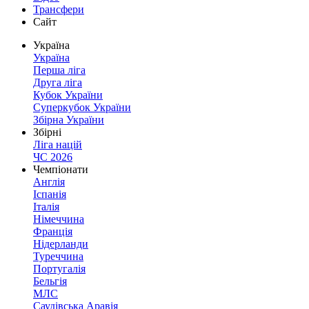
Трансфери
Сайт
Україна
Україна
Перша ліга
Друга ліга
Кубок України
Суперкубок України
Збірна України
Збірні
Ліга націй
ЧС 2026
Чемпіонати
Англія
Іспанія
Італія
Німеччина
Франція
Нідерланди
Туреччина
Португалія
Бельгія
МЛС
Саудівська Аравія