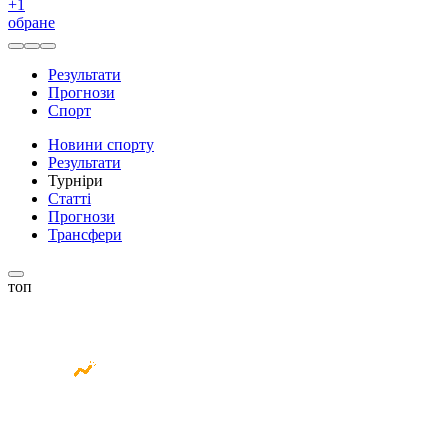
+
1
обране
Результати
Прогнози
Спорт
Новини спорту
Результати
Турніри
Статті
Прогнози
Трансфери
топ