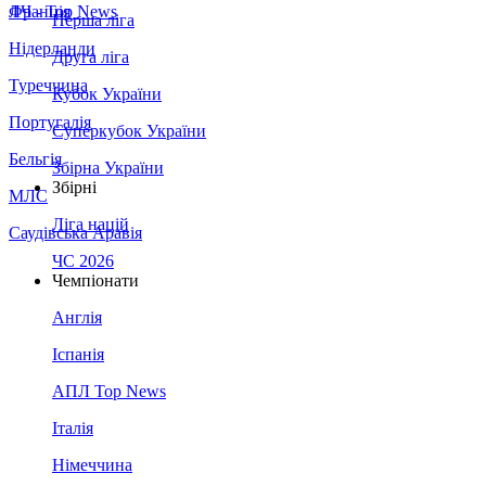
Франція
ЛЧ - Top News
Перша ліга
Нідерланди
Друга ліга
Туреччина
Кубок України
Португалія
Суперкубок України
Бельгія
Збірна України
Збірні
МЛС
Ліга націй
Саудівська Аравія
ЧС 2026
Чемпіонати
Англія
Іспанія
АПЛ Top News
Італія
Німеччина