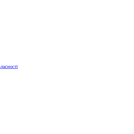
ласності