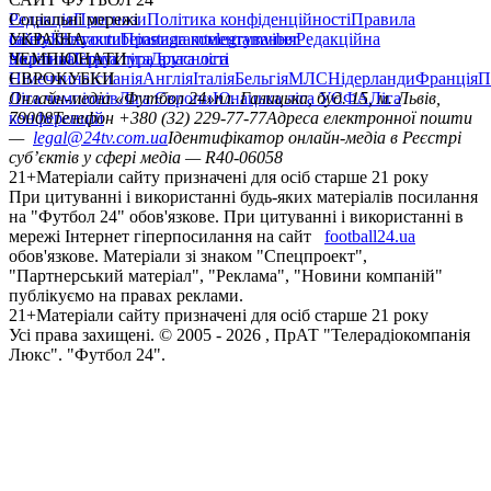
Редакція
Соціальні мережі
Прогнози
Політика конфіденційності
Правила
сайту
facebook
УКРАЇНА
Контакти
x
youtube
Правила коментування
instagram
telegram
viber
Редакційна
політика
Україна
ЧЕМПІОНАТИ
Перша ліга
Структура власності
Друга ліга
Німеччина
ЄВРОКУБКИ
Іспанія
Англія
Італія
Бельгія
МЛС
Нідерланди
Франція
П
Ліга чемпіонів
Онлайн-медіа «Футбол 24»
Ліга Європи
Юнацька ліга УЄФА
пл. Галицька, буд. 15, м. Львів,
Ліга
конференцій
79008
Телефон +380 (32) 229-77-77
Адреса електронної пошти
—
legal@24tv.com.ua
Ідентифікатор онлайн-медіа в Реєстрі
суб’єктів у сфері медіа — R40-06058
21+
Матеріали сайту призначені для осіб старше 21 року
При цитуванні і використанні будь-яких матеріалів посилання
на "Футбол 24" обов'язкове. При цитуванні і використанні в
мережі Інтернет гіперпосилання на сайт
football24.ua
обов'язкове. Матеріали зі знаком "Спецпроект",
"Партнерський матеріал", "Реклама", "Новини компаній"
публікуємо на правах реклами.
21+
Матеріали сайту призначені для осіб старше 21 року
Усi права захищенi. © 2005 -
2026
, ПрАТ "Телерадіокомпанія
Люкс". "Футбол 24".