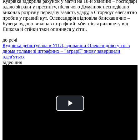
Кудрівка відкрила рахунок у матчі на 18-й хвилині – господарі
вдало зіграли у пресингу, після чого Думанюк несподівано
виконав розрізну передачу замість удару, а Сторчоус елегантно
пробив у правий кут. Олександрія відповіла блискавично –
Булеца чудово виконав штрафний: м'яч після рикошету від
Яшкова й стійки таки опинився у сітці.
до речі
Кудрівка дебютувала в УПЛ, здолавши Олександрію у грі з
двома голами зі штрафних – "аграрії" знову завершили
вдев'ятьох
відео дня
Play
Video