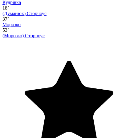
Кудрівка
18’
(Думанюк)
Сторчоус
37’
Морозко
53’
(Морозко)
Сторчоус