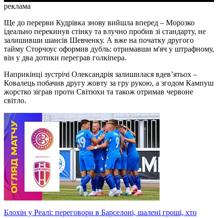
реклама
Ще до перерви Кудрівка знову вийшла вперед – Морозко
ідеально перекинув стінку та влучно пробив зі стандарту, не
залишивши шансів Шевченку. А вже на початку другого
тайму Сторчоус оформив дубль: отримавши м'яч у штрафному,
він у два дотики переграв голкіпера.
Наприкінці зустрічі Олександрія залишилася вдев’ятьох –
Ковалець побачив другу жовту за гру рукою, а згодом Кампуш
жорстко зіграв проти Світюхи та також отримав червоне
світло.
Блохін у Реалі: переговори в Барселоні, шалені гроші, хто