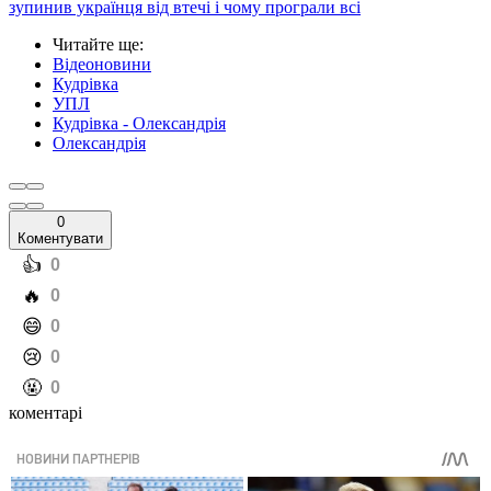
зупинив українця від втечі і чому програли всі
Читайте ще
:
Відеоновини
Кудрівка
УПЛ
Кудрівка - Олександрія
Олександрія
0
Коментувати
️👍
0
️🔥
0
️😄
0
️😢
0
️🤬
0
коментарі