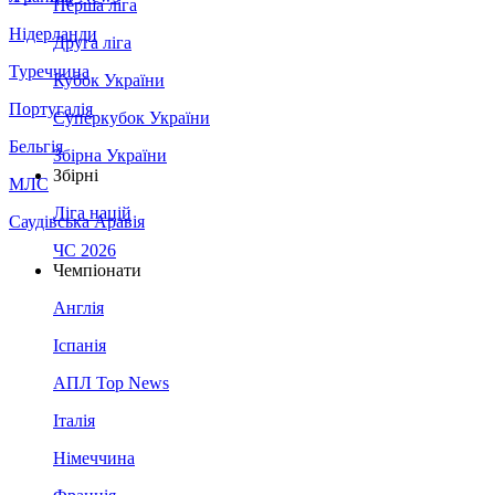
Перша ліга
Нідерланди
Друга ліга
Туреччина
Кубок України
Португалія
Суперкубок України
Бельгія
Збірна України
Збірні
МЛС
Ліга націй
Саудівська Аравія
ЧС 2026
Чемпіонати
Англія
Іспанія
АПЛ Top News
Італія
Німеччина