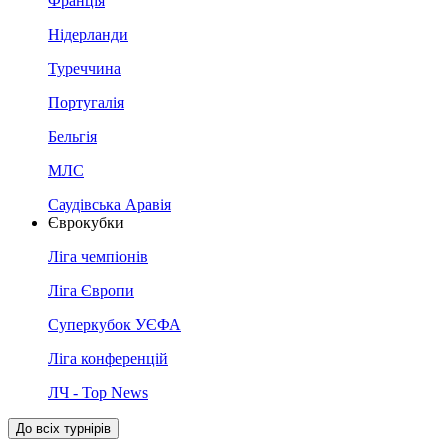
Франція
Нідерланди
Туреччина
Португалія
Бельгія
МЛС
Саудівська Аравія
Єврокубки
Ліга чемпіонів
Ліга Європи
Суперкубок УЄФА
Ліга конференцій
ЛЧ - Top News
До всіх турнірів