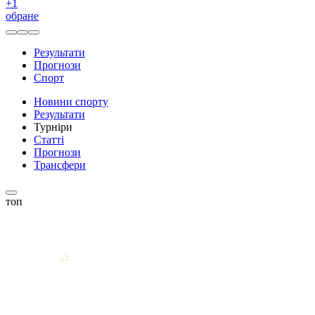
+
1
обране
Результати
Прогнози
Спорт
Новини спорту
Результати
Турніри
Статті
Прогнози
Трансфери
топ