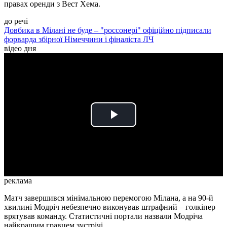
правах оренди з Вест Хема.
до речі
Довбика в Мілані не буде – "россонері" офіційно підписали
форварда збірної Німеччини і фіналіста ЛЧ
відео дня
Play
Video
реклама
Матч завершився мінімальною перемогою Мілана, а на 90-й
хвилині Модріч небезпечно виконував штрафний – голкіпер
врятував команду. Статистичні портали назвали Модріча
найкращим гравцем зустрічі.