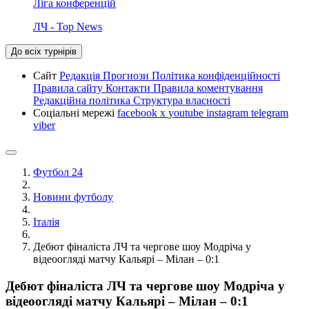
Ліга конференцій
ЛЧ - Top News
До всіх турнірів
Сайт
Редакція
Прогнози
Політика конфіденційності
Правила сайту
Контакти
Правила коментування
Редакційна політика
Структура власності
Соціальні мережі
facebook
x
youtube
instagram
telegram
viber
Футбол 24
Новини футболу
Італія
Дебют фіналіста ЛЧ та чергове шоу Модріча у
відеоогляді матчу Кальярі – Мілан – 0:1
Дебют фіналіста ЛЧ та чергове шоу Модріча у
відеоогляді матчу Кальярі – Мілан – 0:1