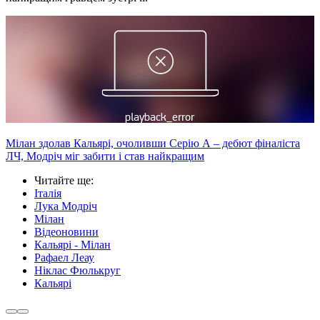
Мілан здолав Кальярі, очоливши Серію А – дебют фіналіста
ЛЧ, Модріч міг забити і став найкращим
Читайте ще
:
Італія
Лука Модріч
Мілан
Відеоновини
Кальярі - Мілан
Рафаел Леау
Ніклас Фюлькруг
Кальярі