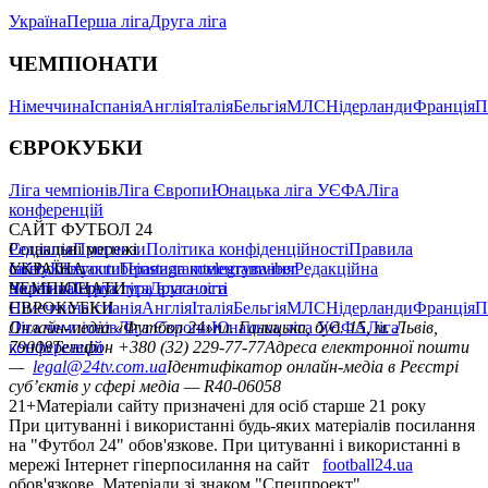
Україна
Перша ліга
Друга ліга
ЧЕМПІОНАТИ
Німеччина
Іспанія
Англія
Італія
Бельгія
МЛС
Нідерланди
Франція
П
ЄВРОКУБКИ
Ліга чемпіонів
Ліга Європи
Юнацька ліга УЄФА
Ліга
конференцій
САЙТ ФУТБОЛ 24
Редакція
Соціальні мережі
Прогнози
Політика конфіденційності
Правила
сайту
facebook
УКРАЇНА
Контакти
x
youtube
Правила коментування
instagram
telegram
viber
Редакційна
політика
Україна
ЧЕМПІОНАТИ
Перша ліга
Структура власності
Друга ліга
Німеччина
ЄВРОКУБКИ
Іспанія
Англія
Італія
Бельгія
МЛС
Нідерланди
Франція
П
Ліга чемпіонів
Онлайн-медіа «Футбол 24»
Ліга Європи
Юнацька ліга УЄФА
пл. Галицька, буд. 15, м. Львів,
Ліга
конференцій
79008
Телефон +380 (32) 229-77-77
Адреса електронної пошти
—
legal@24tv.com.ua
Ідентифікатор онлайн-медіа в Реєстрі
суб’єктів у сфері медіа — R40-06058
21+
Матеріали сайту призначені для осіб старше 21 року
При цитуванні і використанні будь-яких матеріалів посилання
на "Футбол 24" обов'язкове. При цитуванні і використанні в
мережі Інтернет гіперпосилання на сайт
football24.ua
обов'язкове. Матеріали зі знаком "Спецпроект",