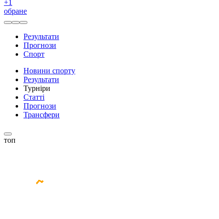
+
1
обране
Результати
Прогнози
Спорт
Новини спорту
Результати
Турніри
Статті
Прогнози
Трансфери
топ