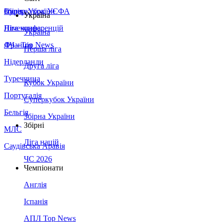
Збірна України
Італія
Суперкубок УЄФА
Україна
Німеччина
Ліга конференцій
Україна
Франція
ЛЧ - Top News
Перша ліга
Нідерланди
Друга ліга
Туреччина
Кубок України
Португалія
Суперкубок України
Бельгія
Збірна України
Збірні
МЛС
Ліга націй
Саудівська Аравія
ЧС 2026
Чемпіонати
Англія
Іспанія
АПЛ Top News