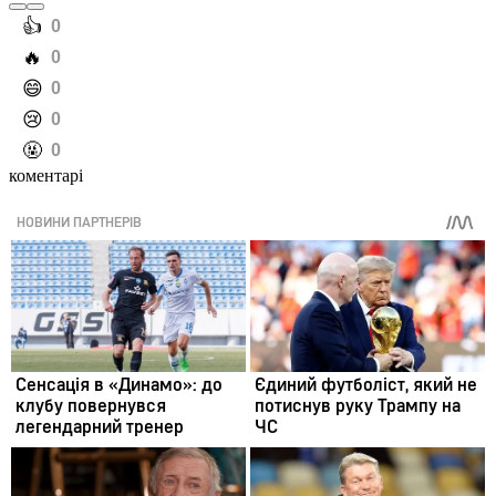
️👍
0
️🔥
0
️😄
0
️😢
0
️🤬
0
коментарі