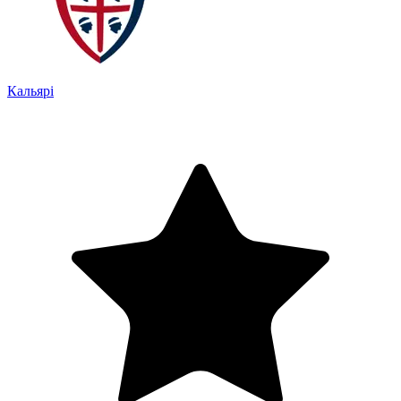
Кальярі