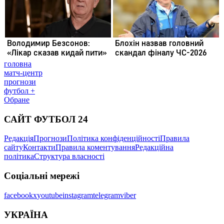
головна
матч-центр
прогнози
футбол +
Обране
САЙТ ФУТБОЛ 24
Редакція
Прогнози
Політика конфіденційності
Правила
сайту
Контакти
Правила коментування
Редакційна
політика
Структура власності
Соціальні мережі
facebook
x
youtube
instagram
telegram
viber
УКРАЇНА