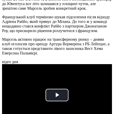
до Ювентуса все літо залишався у площині чуток, але
зрештою саме Марсель зробив конкретний крок.
Французький клуб терміново шукав підсилення після відходу
Адріена Рабйо, який прямує до Мілана. До того ж у команді
нещодавно стався конфлікт Рабйо з партнером Джонатаном
Роу, що прискорило рішення розлучитися з французом.
Марсель активно працює на трансферному ринку – днями
клуб оголосив про оренду Артура Вермерена з РБ Лейпциг, а
також готується представити лівого захисника Вест Хема
Емерсона Пальмієрі.
відео дня
Play
Video