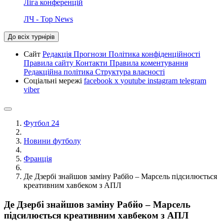
Ліга конференцій
ЛЧ - Top News
До всіх турнірів
Сайт
Редакція
Прогнози
Політика конфіденційності
Правила сайту
Контакти
Правила коментування
Редакційна політика
Структура власності
Соціальні мережі
facebook
x
youtube
instagram
telegram
viber
Футбол 24
Новини футболу
Франція
Де Дзербі знайшов заміну Рабйо – Марсель підсилюється
креативним хавбеком з АПЛ
Де Дзербі знайшов заміну Рабйо – Марсель
підсилюється креативним хавбеком з АПЛ