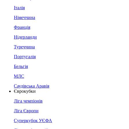
Італія
Німеччина
Франція
Нідерланди
Туреччина
Португалія
Бельгія
МЛС
Саудівська Аравія
Єврокубки
Ліга чемпіонів
Ліга Європи
Суперкубок УЄФА