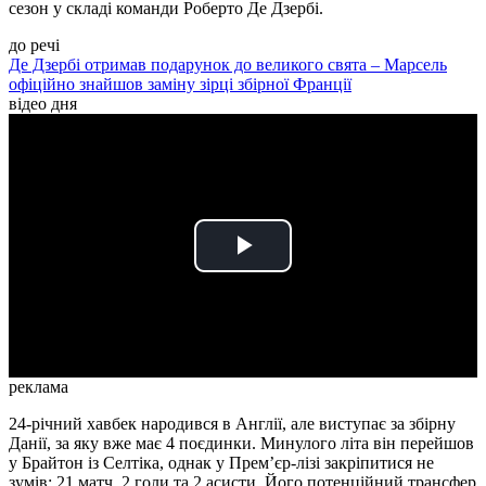
сезон у складі команди Роберто Де Дзербі.
до речі
Де Дзербі отримав подарунок до великого свята – Марсель
офіційно знайшов заміну зірці збірної Франції
відео дня
Play
Video
реклама
24-річний хавбек народився в Англії, але виступає за збірну
Данії, за яку вже має 4 поєдинки. Минулого літа він перейшов
у Брайтон із Селтіка, однак у Прем’єр-лізі закріпитися не
зумів: 21 матч, 2 голи та 2 асисти. Його потенційний трансфер