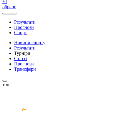
+
1
обране
Результати
Прогнози
Спорт
Новини спорту
Результати
Турніри
Статті
Прогнози
Трансфери
топ