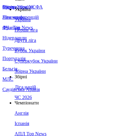
Збірна України
Італія
Суперкубок УЄФА
Україна
Німеччина
Ліга конференцій
Україна
Франція
ЛЧ - Top News
Перша ліга
Нідерланди
Друга ліга
Туреччина
Кубок України
Португалія
Суперкубок України
Бельгія
Збірна України
Збірні
МЛС
Ліга націй
Саудівська Аравія
ЧС 2026
Чемпіонати
Англія
Іспанія
АПЛ Top News