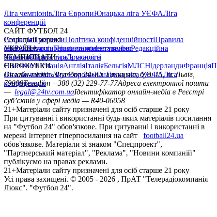
Ліга чемпіонів
Ліга Європи
Юнацька ліга УЄФА
Ліга
конференцій
САЙТ ФУТБОЛ 24
Редакція
Соціальні мережі
Прогнози
Політика конфіденційності
Правила
сайту
facebook
УКРАЇНА
Контакти
x
youtube
Правила коментування
instagram
telegram
viber
Редакційна
політика
Україна
ЧЕМПІОНАТИ
Перша ліга
Структура власності
Друга ліга
Німеччина
ЄВРОКУБКИ
Іспанія
Англія
Італія
Бельгія
МЛС
Нідерланди
Франція
П
Ліга чемпіонів
Онлайн-медіа «Футбол 24»
Ліга Європи
Юнацька ліга УЄФА
пл. Галицька, буд. 15, м. Львів,
Ліга
конференцій
79008
Телефон +380 (32) 229-77-77
Адреса електронної пошти
—
legal@24tv.com.ua
Ідентифікатор онлайн-медіа в Реєстрі
суб’єктів у сфері медіа — R40-06058
21+
Матеріали сайту призначені для осіб старше 21 року
При цитуванні і використанні будь-яких матеріалів посилання
на "Футбол 24" обов'язкове. При цитуванні і використанні в
мережі Інтернет гіперпосилання на сайт
football24.ua
обов'язкове. Матеріали зі знаком "Спецпроект",
"Партнерський матеріал", "Реклама", "Новини компаній"
публікуємо на правах реклами.
21+
Матеріали сайту призначені для осіб старше 21 року
Усi права захищенi. © 2005 -
2026
, ПрАТ "Телерадіокомпанія
Люкс". "Футбол 24".