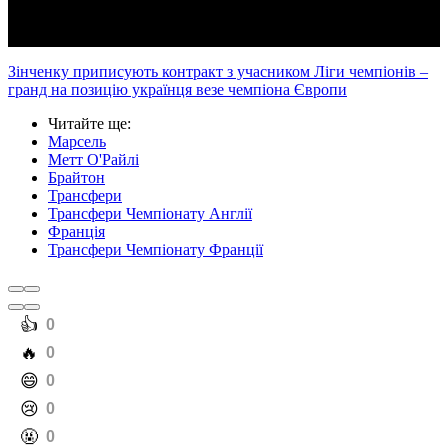
Зінченку приписують контракт з учасником Ліги чемпіонів –
гранд на позицію українця везе чемпіона Європи
Читайте ще
:
Марсель
Метт О'Райлі
Брайтон
Трансфери
Трансфери Чемпіонату Англії
Франція
Трансфери Чемпіонату Франції
️👍
0
️🔥
0
️😄
0
️😢
0
️🤬
0