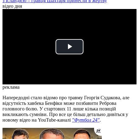
з Ісландією – гравця Шахтаря принесли в жертву
відео дня
Play
Video
реклама
Напередодні стало відомо про травму Георгія Судакова, але
відсутність хавбека Бенфіки може позбавити Реброва
головного болю. У стартових 11 лише кілька позицій
викликають сумніви. Про все це більш детально дивіться у
новому відео на YouTube-каналі
"Футбол 24"
.