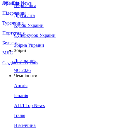
Франція
ЛЧ - Top News
Перша ліга
Нідерланди
Друга ліга
Туреччина
Кубок України
Португалія
Суперкубок України
Бельгія
Збірна України
Збірні
МЛС
Ліга націй
Саудівська Аравія
ЧС 2026
Чемпіонати
Англія
Іспанія
АПЛ Top News
Італія
Німеччина