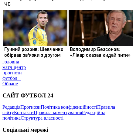
головна
матч-центр
прогнози
футбол +
Обране
САЙТ ФУТБОЛ 24
Редакція
Прогнози
Політика конфіденційності
Правила
сайту
Контакти
Правила коментування
Редакційна
політика
Структура власності
Соціальні мережі