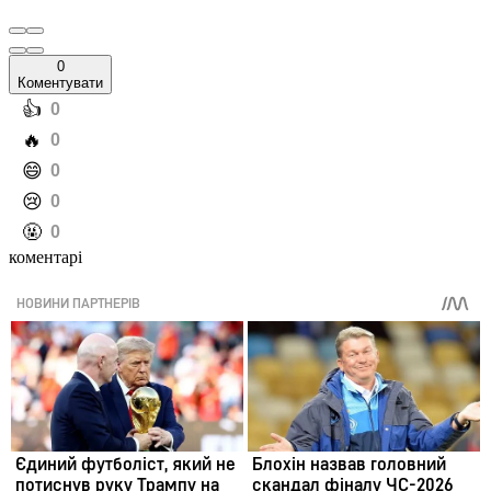
0
Коментувати
️👍
0
️🔥
0
️😄
0
️😢
0
️🤬
0
коментарі