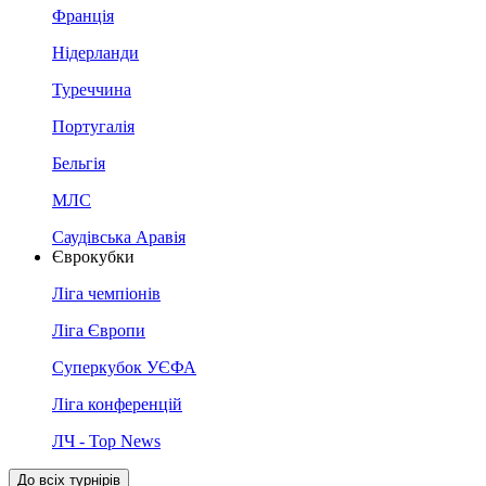
Франція
Нідерланди
Туреччина
Португалія
Бельгія
МЛС
Саудівська Аравія
Єврокубки
Ліга чемпіонів
Ліга Європи
Суперкубок УЄФА
Ліга конференцій
ЛЧ - Top News
До всіх турнірів