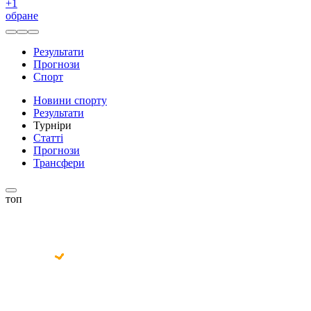
+
1
обране
Результати
Прогнози
Спорт
Новини спорту
Результати
Турніри
Статті
Прогнози
Трансфери
топ