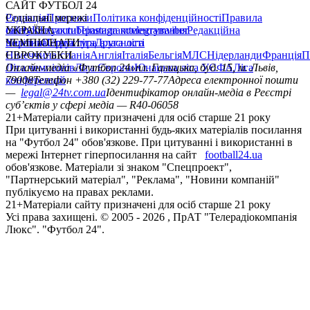
САЙТ ФУТБОЛ 24
Редакція
Соціальні мережі
Прогнози
Політика конфіденційності
Правила
сайту
facebook
УКРАЇНА
Контакти
x
youtube
Правила коментування
instagram
telegram
viber
Редакційна
політика
Україна
ЧЕМПІОНАТИ
Перша ліга
Структура власності
Друга ліга
Німеччина
ЄВРОКУБКИ
Іспанія
Англія
Італія
Бельгія
МЛС
Нідерланди
Франція
П
Ліга чемпіонів
Онлайн-медіа «Футбол 24»
Ліга Європи
Юнацька ліга УЄФА
пл. Галицька, буд. 15, м. Львів,
Ліга
конференцій
79008
Телефон +380 (32) 229-77-77
Адреса електронної пошти
—
legal@24tv.com.ua
Ідентифікатор онлайн-медіа в Реєстрі
суб’єктів у сфері медіа — R40-06058
21+
Матеріали сайту призначені для осіб старше 21 року
При цитуванні і використанні будь-яких матеріалів посилання
на "Футбол 24" обов'язкове. При цитуванні і використанні в
мережі Інтернет гіперпосилання на сайт
football24.ua
обов'язкове. Матеріали зі знаком "Спецпроект",
"Партнерський матеріал", "Реклама", "Новини компаній"
публікуємо на правах реклами.
21+
Матеріали сайту призначені для осіб старше 21 року
Усi права захищенi. © 2005 -
2026
, ПрАТ "Телерадіокомпанія
Люкс". "Футбол 24".