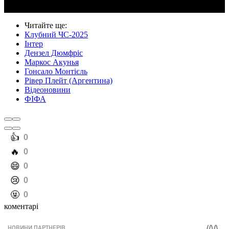
Читайте ще
:
Клубний ЧС-2025
Інтер
Дензел Дюмфріс
Маркос Акунья
Гонсало Монтієль
Рівер Плейт (Аргентина)
Відеоновини
ФІФА
️👍
0
️🔥
0
️😄
0
️😢
0
️🤬
0
коментарі