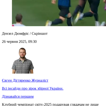
Дензел Дюмфріс / Скріншот
26 червня 2025, 09:30
Євген Дігтяренко
Журналіст
Всі інсайди про зірок збірної України.
Дізнавайся першим
Клубний чемпіонат світу-2025 подарував глядачам не лише