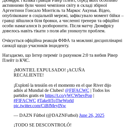
Дюмфріс і кілька гравців Рівер Плейт, серед яких особливо
активними були чинні чемпіони світу в складі збірної
Аргентини Гонсало Монтієль та Маркос Акунья. Відео,
опубліковане в соціальній мережі, зафіксувало момент бійки –
гравці зійшлися біля бровки, а численні тренери та офіційні
особи намагалися їх розборонити. Після матчу Дюмфрісу
довелось навіть тікати з поля аби уникнути проблем.
Очікується офіційна реакція ФІФА та можливі дисциплінарні
санкції щодо учасників інциденту.
Нагадаємо, що Інтер переміг із рахунком 2:0 та вибив Рівер
Плейт із КЧС.
¡MONTIEL EXPULSADO! ¡ACUÑA
RECALIENTE!
¡Explotó la tensión en el momento en el que River dijo
adiós al Mundial de Clubes!
@FIFACWC
| Todos los
partidos gratis en
https://t.co/yWCWbevPop
|
#FIFACWC
#TakeItToTheWorld
pic.twitter.com/CiBfMeylNw
— DAZN Fútbol (@DAZNFutbol)
June 26, 2025
¡TODO SE DESCONTROLÓ!