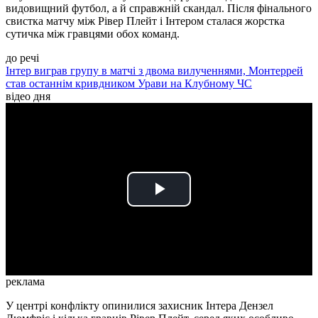
видовищний футбол, а й справжній скандал. Після фінального
свистка матчу між Рівер Плейт і Інтером сталася жорстка
сутичка між гравцями обох команд.
до речі
Інтер виграв групу в матчі з двома вилученнями, Монтеррей
став останнім кривдником Урави на Клубному ЧС
відео дня
Play
Video
реклама
У центрі конфлікту опинилися захисник Інтера Дензел