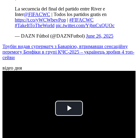
La secuencia del final del partido entre River e
Inter
@FIFACWC
| Todos los partidos gratis en
https://t.co/yWCWbevPop
|
#FIFACWC
#TakeItToTheWorld
pic.twitter.com/YjbnCxQUOc
— DAZN Fútbol (@DAZNFutbol)
June 26, 2025
Трубін видав суперматч з Баварією, втримавши сенсаційну
перемогу Бенфіки в групі КЧС-2025 – українець зробив 4 топ-
сейви
відео дня
Play
Video