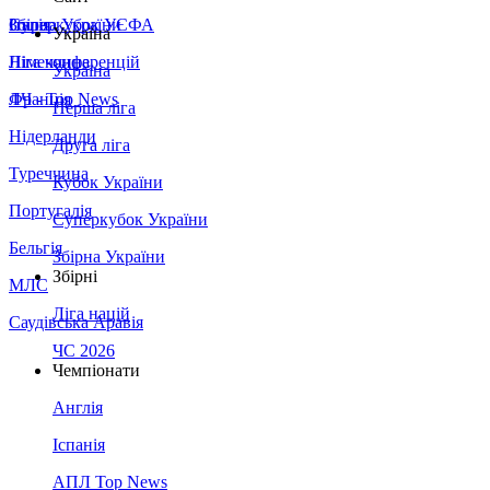
Збірна України
Італія
Суперкубок УЄФА
Україна
Німеччина
Ліга конференцій
Україна
Франція
ЛЧ - Top News
Перша ліга
Нідерланди
Друга ліга
Туреччина
Кубок України
Португалія
Суперкубок України
Бельгія
Збірна України
Збірні
МЛС
Ліга націй
Саудівська Аравія
ЧС 2026
Чемпіонати
Англія
Іспанія
АПЛ Top News