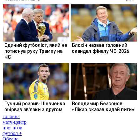
головна
матч-центр
прогнози
футбол +
Обране