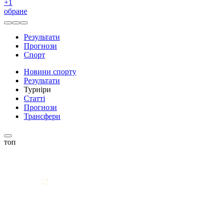
+
1
обране
Результати
Прогнози
Спорт
Новини спорту
Результати
Турніри
Статті
Прогнози
Трансфери
топ