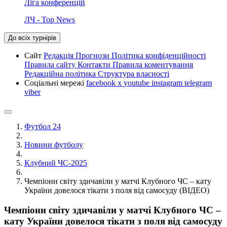
Ліга конференцій
ЛЧ - Top News
До всіх турнірів
Сайт
Редакція
Прогнози
Політика конфіденційності
Правила сайту
Контакти
Правила коментування
Редакційна політика
Структура власності
Соціальні мережі
facebook
x
youtube
instagram
telegram
viber
Футбол 24
Новини футболу
Клубний ЧС-2025
Чемпіони світу здичавіли у матчі Клубного ЧС – кату
України довелося тікати з поля від самосуду (ВІДЕО)
Чемпіони світу здичавіли у матчі Клубного ЧС –
кату України довелося тікати з поля від самосуду