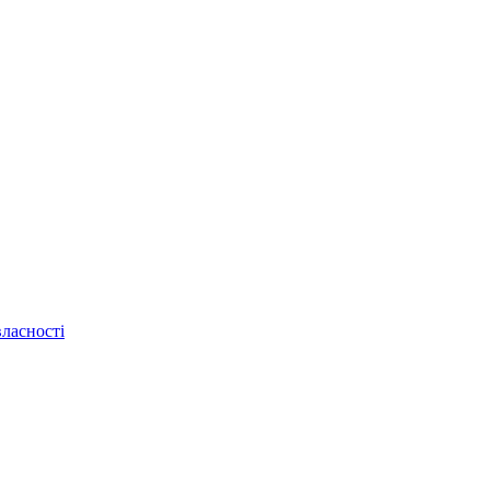
ласності