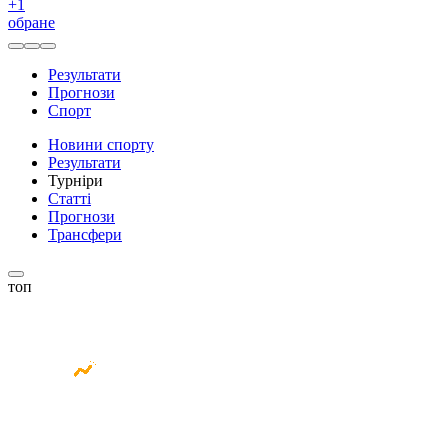
+
1
обране
Результати
Прогнози
Спорт
Новини спорту
Результати
Турніри
Статті
Прогнози
Трансфери
топ