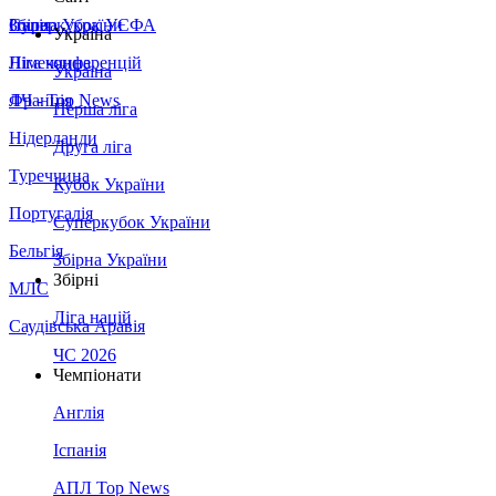
Збірна України
Італія
Суперкубок УЄФА
Україна
Німеччина
Ліга конференцій
Україна
Франція
ЛЧ - Top News
Перша ліга
Нідерланди
Друга ліга
Туреччина
Кубок України
Португалія
Суперкубок України
Бельгія
Збірна України
Збірні
МЛС
Ліга націй
Саудівська Аравія
ЧС 2026
Чемпіонати
Англія
Іспанія
АПЛ Top News