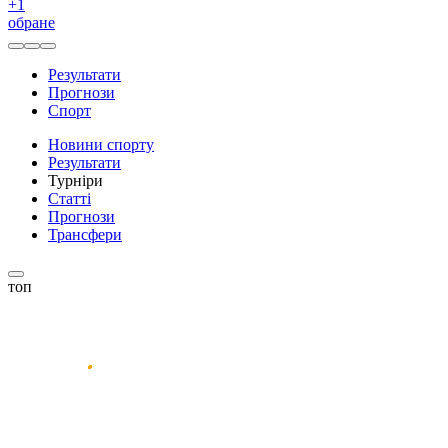
+
1
обране
Результати
Прогнози
Спорт
Новини спорту
Результати
Турніри
Статті
Прогнози
Трансфери
топ