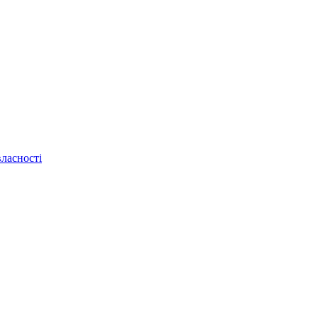
ласності