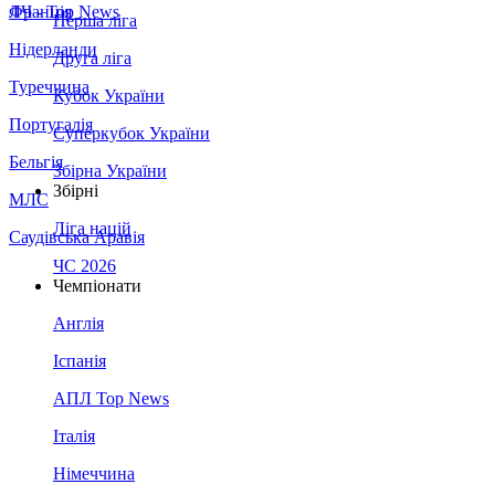
Франція
ЛЧ - Top News
Перша ліга
Нідерланди
Друга ліга
Туреччина
Кубок України
Португалія
Суперкубок України
Бельгія
Збірна України
Збірні
МЛС
Ліга націй
Саудівська Аравія
ЧС 2026
Чемпіонати
Англія
Іспанія
АПЛ Top News
Італія
Німеччина