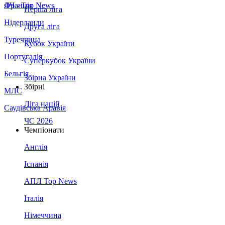
Франція
ЛЧ - Top News
Перша ліга
Нідерланди
Друга ліга
Туреччина
Кубок України
Португалія
Суперкубок України
Бельгія
Збірна України
Збірні
МЛС
Ліга націй
Саудівська Аравія
ЧС 2026
Чемпіонати
Англія
Іспанія
АПЛ Top News
Італія
Німеччина