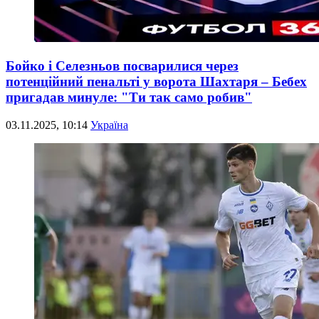
Бойко і Селезньов посварилися через
потенційний пенальті у ворота Шахтаря – Бебех
пригадав минуле: "Ти так само робив"
03.11.2025, 10:14
Україна