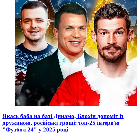
Якась баба на базі Динамо, Блохін допоміг із
дружиною, російські гроші: топ-25 інтерв'ю
"Футбол 24" у 2025 році