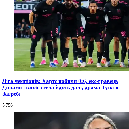
Ліга чемпіонів: Хартс побили 0:6, екс-гравець
Динамо і клуб з села йдуть далі, драма Туна в
Загребі
5 756