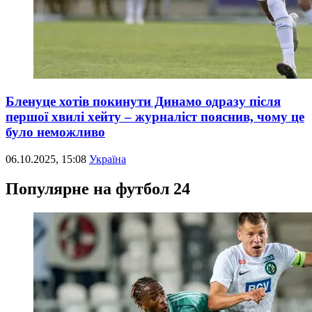
Бленуце хотів покинути Динамо одразу після
першої хвилі хейту – журналіст пояснив, чому це
було неможливо
06.10.2025, 15:08
Україна
Популярне на футбол 24