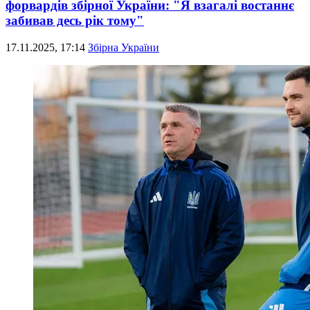
форвардів збірної України: "Я взагалі востаннє
забивав десь рік тому"
17.11.2025, 17:14
Збірна України