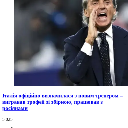
Італія офіційно визначилася з новим тренером –
вигравав трофей зі збірною, працював з
росіянами
5 025