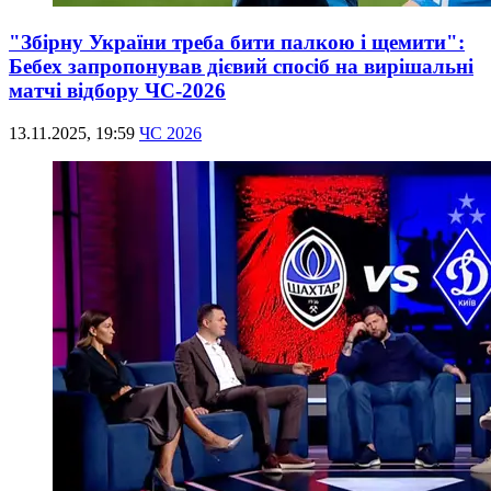
"Збірну України треба бити палкою і щемити":
Бебех запропонував дієвий спосіб на вирішальні
матчі відбору ЧС-2026
13.11.2025, 19:59
ЧС 2026