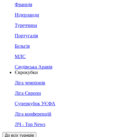
Франція
Нідерланди
Туреччина
Португалія
Бельгія
МЛС
Саудівська Аравія
Єврокубки
Ліга чемпіонів
Ліга Європи
Суперкубок УЄФА
Ліга конференцій
ЛЧ - Top News
До всіх турнірів