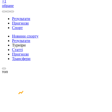
+
1
обране
Результати
Прогнози
Спорт
Новини спорту
Результати
Турніри
Статті
Прогнози
Трансфери
топ