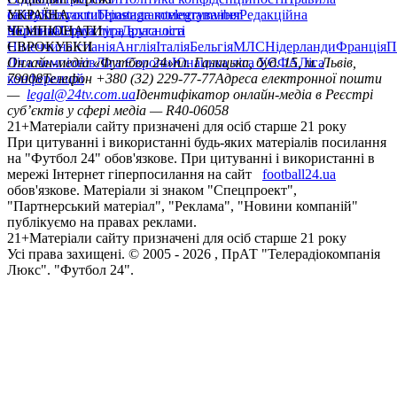
сайту
facebook
УКРАЇНА
Контакти
x
youtube
Правила коментування
instagram
telegram
viber
Редакційна
політика
Україна
ЧЕМПІОНАТИ
Перша ліга
Структура власності
Друга ліга
Німеччина
ЄВРОКУБКИ
Іспанія
Англія
Італія
Бельгія
МЛС
Нідерланди
Франція
П
Ліга чемпіонів
Онлайн-медіа «Футбол 24»
Ліга Європи
Юнацька ліга УЄФА
пл. Галицька, буд. 15, м. Львів,
Ліга
конференцій
79008
Телефон +380 (32) 229-77-77
Адреса електронної пошти
—
legal@24tv.com.ua
Ідентифікатор онлайн-медіа в Реєстрі
суб’єктів у сфері медіа — R40-06058
21+
Матеріали сайту призначені для осіб старше 21 року
При цитуванні і використанні будь-яких матеріалів посилання
на "Футбол 24" обов'язкове. При цитуванні і використанні в
мережі Інтернет гіперпосилання на сайт
football24.ua
обов'язкове. Матеріали зі знаком "Спецпроект",
"Партнерський матеріал", "Реклама", "Новини компаній"
публікуємо на правах реклами.
21+
Матеріали сайту призначені для осіб старше 21 року
Усi права захищенi. © 2005 -
2026
, ПрАТ "Телерадіокомпанія
Люкс". "Футбол 24".