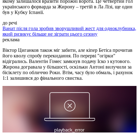
якому залишалося вразити порожні ворота. Це четвертий гол
українського форварда за Жирону – третій в Ла Лізі, ще один
був у Кубку Іспанії.
до речі
Ванат після гола зробив зворушливий жест для одноклубника,
який ризикує більше не зіграти цього сезону
реклама
Віктор Циганков також міг забити, але кіпер Бетіса прочитав
його кволу спробу перекидання. По перерві "огірки"
відігрались. Валентін Гомес замкнув подачу Іско з кутового.
Жирона догравала у більшості, оскільки Антоні вилучили за
бісіклету по обличчю Роки. Втім, часу було обмаль, і рахунок
1:1 залишився до фінального свистка.