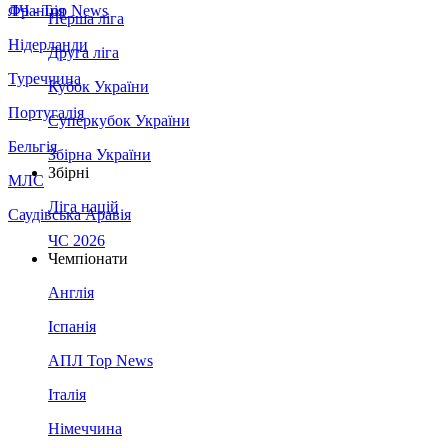
Франція
ЛЧ - Top News
Перша ліга
Нідерланди
Друга ліга
Туреччина
Кубок України
Португалія
Суперкубок України
Бельгія
Збірна України
Збірні
МЛС
Ліга націй
Саудівська Аравія
ЧС 2026
Чемпіонати
Англія
Іспанія
АПЛ Top News
Італія
Німеччина