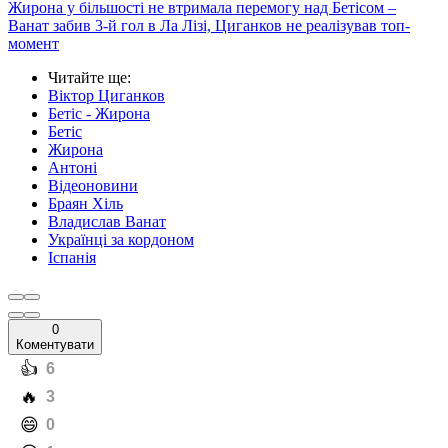
Жирона у більшості не втримала перемогу над Бетісом –
Ванат забив 3-й гол в Ла Лізі, Циганков не реалізував топ-
момент
Читайте ще
:
Віктор Циганков
Бетіс - Жирона
Бетіс
Жирона
Антоні
Відеоновини
Браян Хіль
Владислав Ванат
Українці за кордоном
Іспанія
0
Коментувати
️👍
6
️🔥
3
️😄
0