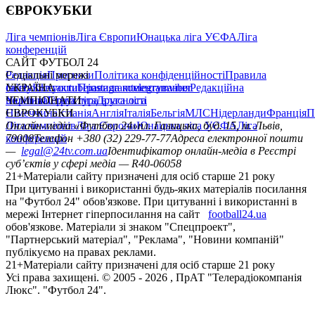
ЄВРОКУБКИ
Ліга чемпіонів
Ліга Європи
Юнацька ліга УЄФА
Ліга
конференцій
САЙТ ФУТБОЛ 24
Редакція
Соціальні мережі
Прогнози
Політика конфіденційності
Правила
сайту
facebook
УКРАЇНА
Контакти
x
youtube
Правила коментування
instagram
telegram
viber
Редакційна
політика
Україна
ЧЕМПІОНАТИ
Перша ліга
Структура власності
Друга ліга
Німеччина
ЄВРОКУБКИ
Іспанія
Англія
Італія
Бельгія
МЛС
Нідерланди
Франція
П
Ліга чемпіонів
Онлайн-медіа «Футбол 24»
Ліга Європи
Юнацька ліга УЄФА
пл. Галицька, буд. 15, м. Львів,
Ліга
конференцій
79008
Телефон +380 (32) 229-77-77
Адреса електронної пошти
—
legal@24tv.com.ua
Ідентифікатор онлайн-медіа в Реєстрі
суб’єктів у сфері медіа — R40-06058
21+
Матеріали сайту призначені для осіб старше 21 року
При цитуванні і використанні будь-яких матеріалів посилання
на "Футбол 24" обов'язкове. При цитуванні і використанні в
мережі Інтернет гіперпосилання на сайт
football24.ua
обов'язкове. Матеріали зі знаком "Спецпроект",
"Партнерський матеріал", "Реклама", "Новини компаній"
публікуємо на правах реклами.
21+
Матеріали сайту призначені для осіб старше 21 року
Усi права захищенi. © 2005 -
2026
, ПрАТ "Телерадіокомпанія
Люкс". "Футбол 24".