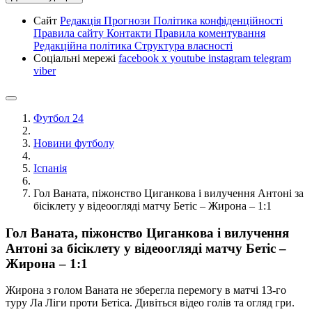
Сайт
Редакція
Прогнози
Політика конфіденційності
Правила сайту
Контакти
Правила коментування
Редакційна політика
Структура власності
Соціальні мережі
facebook
x
youtube
instagram
telegram
viber
Футбол 24
Новини футболу
Іспанія
Гол Ваната, піжонство Циганкова і вилучення Антоні за
бісіклету у відеоогляді матчу Бетіс – Жирона – 1:1
Гол Ваната, піжонство Циганкова і вилучення
Антоні за бісіклету у відеоогляді матчу Бетіс –
Жирона – 1:1
Жирона з голом Ваната не зберегла перемогу в матчі 13-го
туру Ла Ліги проти Бетіса. Дивіться відео голів та огляд гри.