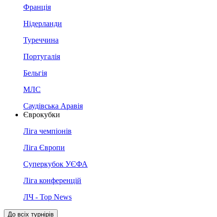
Франція
Нідерланди
Туреччина
Португалія
Бельгія
МЛС
Саудівська Аравія
Єврокубки
Ліга чемпіонів
Ліга Європи
Суперкубок УЄФА
Ліга конференцій
ЛЧ - Top News
До всіх турнірів