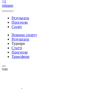
+
1
обране
Результати
Прогнози
Спорт
Новини спорту
Результати
Турніри
Статті
Прогнози
Трансфери
топ