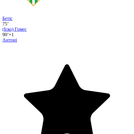
Бетіс
75’
(Іско)
Гомес
90’+1
Антоні