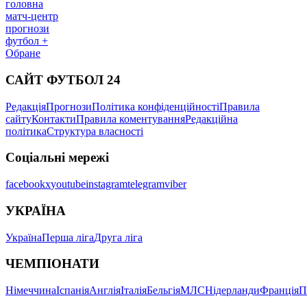
головна
матч-центр
прогнози
футбол +
Обране
САЙТ ФУТБОЛ 24
Редакція
Прогнози
Політика конфіденційності
Правила
сайту
Контакти
Правила коментування
Редакційна
політика
Структура власності
Соціальні мережі
facebook
x
youtube
instagram
telegram
viber
УКРАЇНА
Україна
Перша ліга
Друга ліга
ЧЕМПІОНАТИ
Німеччина
Іспанія
Англія
Італія
Бельгія
МЛС
Нідерланди
Франція
П