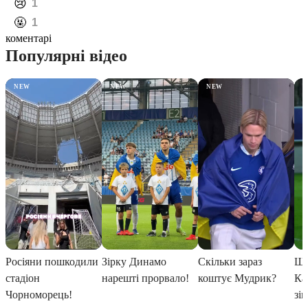
️😢
1
️🤬
1
коментарі