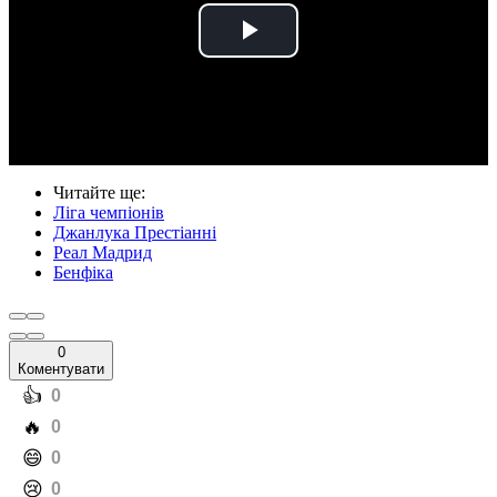
Play
Video
Читайте ще
:
Ліга чемпіонів
Джанлука Престіанні
Реал Мадрид
Бенфіка
0
Коментувати
️👍
0
️🔥
0
️😄
0
️😢
0