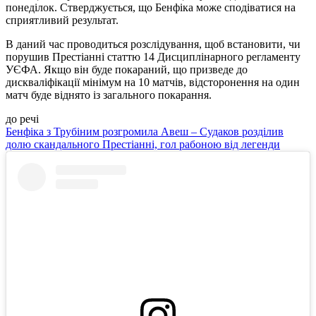
понеділок. Стверджується, що Бенфіка може сподіватися на
сприятливий результат.
В даний час проводиться розслідування, щоб встановити, чи
порушив Престіанні статтю 14 Дисциплінарного регламенту
УЄФА. Якщо він буде покараний, що призведе до
дискваліфікації мінімум на 10 матчів, відсторонення на один
матч буде віднято із загального покарання.
до речі
Бенфіка з Трубіним розгромила Авеш – Судаков розділив
долю скандального Престіанні, гол рабоною від легенди