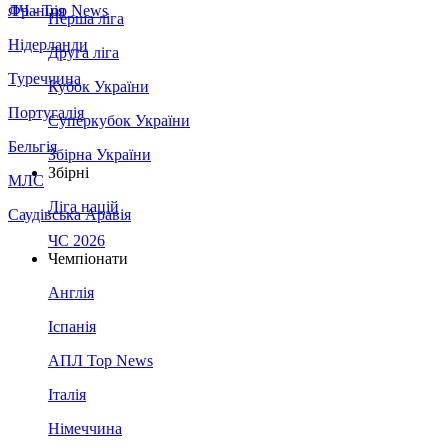
Франція
ЛЧ - Top News
Перша ліга
Нідерланди
Друга ліга
Туреччина
Кубок України
Португалія
Суперкубок України
Бельгія
Збірна України
Збірні
МЛС
Ліга націй
Саудівська Аравія
ЧС 2026
Чемпіонати
Англія
Іспанія
АПЛ Top News
Італія
Німеччина