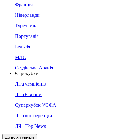
Франція
Нідерланди
Туреччина
Португалія
Бельгія
МЛС
Саудівська Аравія
Єврокубки
Ліга чемпіонів
Ліга Європи
Суперкубок УЄФА
Ліга конференцій
ЛЧ - Top News
До всіх турнірів