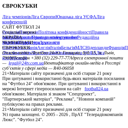
ЄВРОКУБКИ
Ліга чемпіонів
Ліга Європи
Юнацька ліга УЄФА
Ліга
конференцій
САЙТ ФУТБОЛ 24
Редакція
Соціальні мережі
Прогнози
Політика конфіденційності
Правила
сайту
facebook
УКРАЇНА
Контакти
x
youtube
Правила коментування
instagram
telegram
viber
Редакційна
політика
Україна
ЧЕМПІОНАТИ
Перша ліга
Структура власності
Друга ліга
Німеччина
ЄВРОКУБКИ
Іспанія
Англія
Італія
Бельгія
МЛС
Нідерланди
Франція
П
Ліга чемпіонів
Онлайн-медіа «Футбол 24»
Ліга Європи
Юнацька ліга УЄФА
пл. Галицька, буд. 15, м. Львів,
Ліга
конференцій
79008
Телефон +380 (32) 229-77-77
Адреса електронної пошти
—
legal@24tv.com.ua
Ідентифікатор онлайн-медіа в Реєстрі
суб’єктів у сфері медіа — R40-06058
21+
Матеріали сайту призначені для осіб старше 21 року
При цитуванні і використанні будь-яких матеріалів посилання
на "Футбол 24" обов'язкове. При цитуванні і використанні в
мережі Інтернет гіперпосилання на сайт
football24.ua
обов'язкове. Матеріали зі знаком "Спецпроект",
"Партнерський матеріал", "Реклама", "Новини компаній"
публікуємо на правах реклами.
21+
Матеріали сайту призначені для осіб старше 21 року
Усi права захищенi. © 2005 -
2026
, ПрАТ "Телерадіокомпанія
Люкс". "Футбол 24".