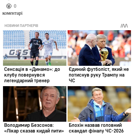
️🤬
0
коментарі