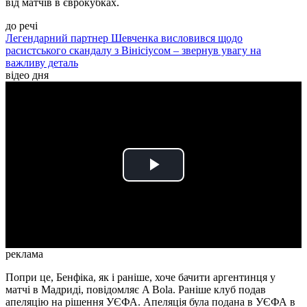
від матчів в єврокубках.
до речі
Легендарний партнер Шевченка висловився щодо
расистського скандалу з Вінісіусом – звернув увагу на
важливу деталь
відео дня
Play
Video
реклама
Попри це, Бенфіка, як і раніше, хоче бачити аргентинця у
матчі в Мадриді, повідомляє A Bola. Раніше клуб подав
апеляцію на рішення УЄФА. Апеляція була подана в УЄФА в