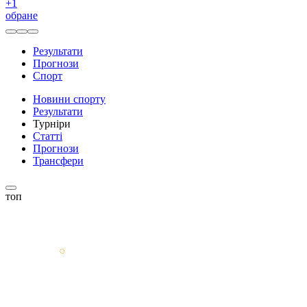
+
1
обране
Результати
Прогнози
Спорт
Новини спорту
Результати
Турніри
Статті
Прогнози
Трансфери
топ