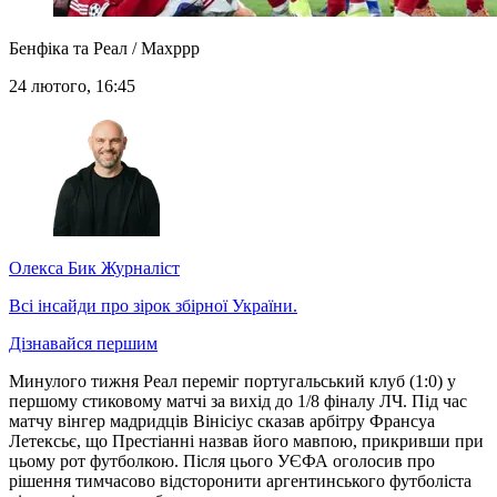
Бенфіка та Реал / Maxppp
24 лютого, 16:45
Олекса Бик
Журналіст
Всі інсайди про зірок збірної України.
Дізнавайся першим
Минулого тижня Реал переміг португальський клуб (1:0) у
першому стиковому матчі за вихід до 1/8 фіналу ЛЧ. Під час
матчу вінгер мадридців Вінісіус сказав арбітру Франсуа
Летексьє, що Престіанні назвав його мавпою, прикривши при
цьому рот футболкою. Після цього УЄФА оголосив про
рішення тимчасово відсторонити аргентинського футболіста