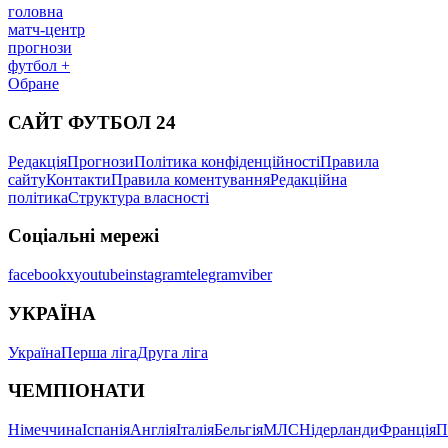
головна
матч-центр
прогнози
футбол +
Обране
САЙТ ФУТБОЛ 24
Редакція
Прогнози
Політика конфіденційності
Правила
сайту
Контакти
Правила коментування
Редакційна
політика
Структура власності
Соціальні мережі
facebook
x
youtube
instagram
telegram
viber
УКРАЇНА
Україна
Перша ліга
Друга ліга
ЧЕМПІОНАТИ
Німеччина
Іспанія
Англія
Італія
Бельгія
МЛС
Нідерланди
Франція
П